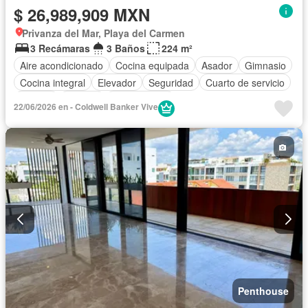
$ 26,989,909 MXN
Privanza del Mar, Playa del Carmen
3 Recámaras
3 Baños
224 m²
Aire acondicionado
Cocina equipada
Asador
Gimnasio
Cocina integral
Elevador
Seguridad
Cuarto de servicio
Alberca
Terraza
Sin amueblar
22/06/2026 en - Coldwell Banker Vive
Penthouse