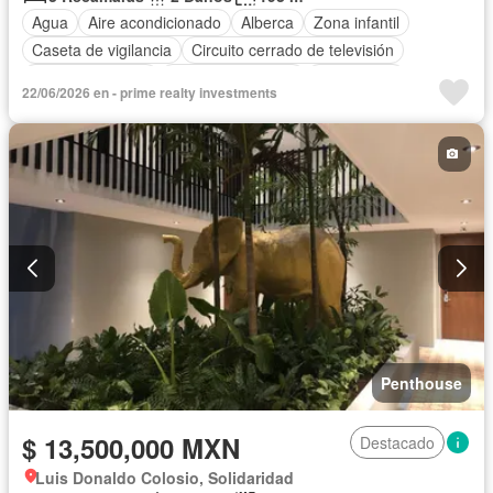
Agua
Aire acondicionado
Alberca
Zona infantil
Caseta de vigilancia
Circuito cerrado de televisión
Cocina equipada
Cuarto de servicio
Electricidad
22/06/2026 en - prime realty investments
Elevador
Estacionamiento
Gimnasio
Jardín
Recámara con closet
Vista panorámica
Wifi
Completamente amueblado
Penthouse
$ 13,500,000 MXN
Destacado
Luis Donaldo Colosio, Solidaridad