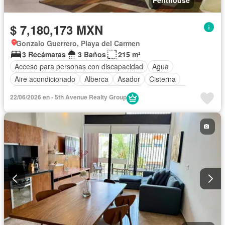
$ 7,180,173 MXN
Gonzalo Guerrero, Playa del Carmen
3 Recámaras
3 Baños
215 m²
Acceso para personas con discapacidad
Agua
Aire acondicionado
Alberca
Asador
Cisterna
Cocina equipada
Cuarto de Limpieza
Electricidad
22/06/2026 en - 5th Avenue Realty Group
Elevador
Estacionamiento
Recámara con closet
Seguridad
Televisión por cable
Terraza
Vista panorámica
Wifi
Zonas verdes
Completamente amueblado