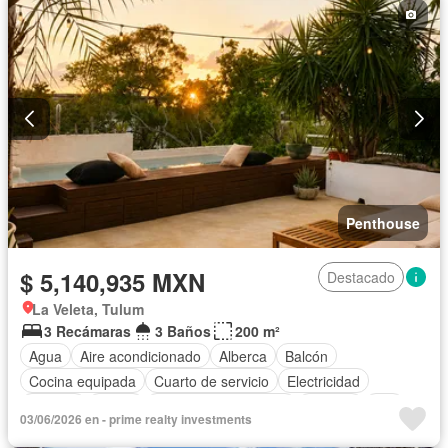
Jacuzzi
Agua
Televisión por cable
Gas natural
Asador
Zonas verdes
Despacho
Vista panorámica
Recámara con closet
Caseta de vigilancia
Sauna
Conserje
Completamente amueblado
Penthouse
$ 5,140,935 MXN
Destacado
La Veleta, Tulum
3 Recámaras
3 Baños
200 m²
Agua
Aire acondicionado
Alberca
Balcón
Cocina equipada
Cuarto de servicio
Electricidad
Internet
Jardín
Recámara con closet
Terraza
Wifi
03/06/2026 en - prime realty investments
Completamente amueblado