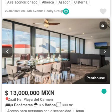
Aire acondicionado
Alberca
Asador
Cisterna
Cocina equipada
Cuarto de servicio
Electricidad
22/06/2026 en - 5th Avenue Realty Group
Elevador
Estacionamiento
Internet
Recámara con closet
Vista panorámica
Wifi
Zonas verdes
Completamente amueblado
Penthouse
$ 13,000,000 MXN
Zazil Ha, Playa del Carmen
3 Recámaras
3.5 Baños
300 m²
Acceso para personas con discapacidad
Agua