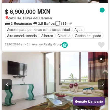
$ 6,900,000 MXN
Zazil Ha, Playa del Carmen
3 Recámaras
3.5 Baños
135 m²
Acceso para personas con discapacidad
Agua
Aire acondicionado
Alberca
Cisterna
Cocina equipada
Conserje
Cuarto de servicio
Electricidad
Elevador
22/06/2026 en - 5th Avenue Realty Group
Estacionamiento
Internet
Recámara con closet
Sala polivalente
Seguridad
Televisión por cable
Terraza
Wifi
Zonas verdes
Completamente amueblado
Remate Bancario
Penthouse