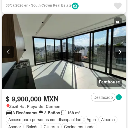
Acceso para personas con discapacidad
Cocina equipada
06/07/2026 en - South Crown Real Estate
Zona infantil
Internet
Aire acondicionado
Circuito cerrado de televisión
Electricidad
Azotea
Jacuzzi
Agua
Televisión por cable
Gas natural
Asador
Zonas verdes
Despacho
Vista panorámica
Recámara con closet
Caseta de vigilancia
Sauna
Completamente amueblado
Penthouse
$ 9,900,000 MXN
Destacado
Zazil Ha, Playa del Carmen
3 Recámaras
3 Baños
168 m²
Acceso para personas con discapacidad
Agua
Alberca
Asador
Balcón
Cisterna
Cocina equipada