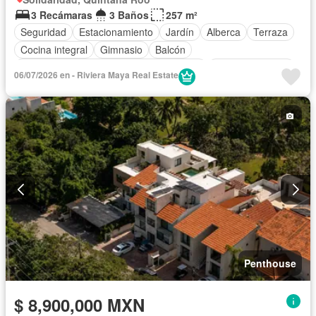
3 Recámaras
3 Baños
257 m²
Seguridad
Estacionamiento
Jardín
Alberca
Terraza
Cocina integral
Gimnasio
Balcón
Acceso para personas con discapacidad
Cocina equipada
06/07/2026 en - Riviera Maya Real Estate
Zona infantil
Sala polivalente
Internet
Aire acondicionado
Circuito cerrado de televisión
Electricidad
Azotea
Jacuzzi
Agua
Cancha de tenis
Televisión por cable
Gas natural
Asador
Zonas verdes
Despacho
Vista panorámica
Recámara con closet
Caseta de vigilancia
Sauna
Conserje
Sin amueblar
Penthouse
$ 8,900,000 MXN