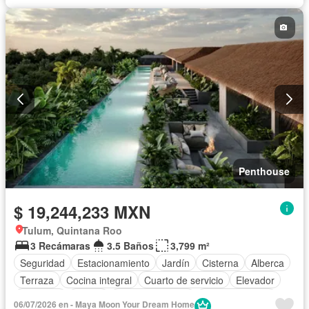
Zonas verdes
Recámara con closet
Caseta de vigilancia
Completamente amueblado
Penthouse
$ 19,244,233 MXN
Tulum, Quintana Roo
3 Recámaras
3.5 Baños
3,799 m²
Seguridad
Estacionamiento
Jardín
Cisterna
Alberca
Terraza
Cocina integral
Cuarto de servicio
Elevador
Gimnasio
Balcón
Cocina equipada
Sala polivalente
06/07/2026 en - Maya Moon Your Dream Home