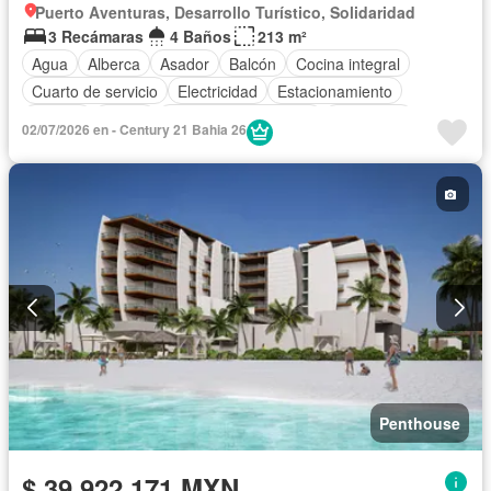
Puerto Aventuras, Desarrollo Turístico, Solidaridad
3 Recámaras
4 Baños
213 m²
Agua
Alberca
Asador
Balcón
Cocina integral
Cuarto de servicio
Electricidad
Estacionamiento
Jacuzzi
Jardín
Recámara con closet
Seguridad
02/07/2026 en - Century 21 Bahia 26
Completamente amueblado
Penthouse
$ 39,922,171 MXN