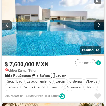
Penthouse
$ 7,600,000 MXN
Destacado
Aldea Zama, Tulum
3 Recámaras
3 Baños
230 m²
Seguridad
Estacionamiento
Jardín
Cisterna
Alberca
Terraza
Cocina integral
Elevador
Gimnasio
Balcón
Acceso para personas con discapacidad
Cocina equipada
06/07/2026 en - South Crown Real Estate
Sala polivalente
Internet
Aire acondicionado
Circuito cerrado de televisión
Electricidad
Azotea