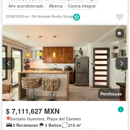
Aire acondicionado
Alberca
Cocina integral
Cuarto de servicio
Electricidad
Elevador
22/06/2026 en - 5th Avenue Realty Group
Estacionamiento
Internet
Recámara con closet
Azotea
Seguridad
Televisión por cable
Terraza
Vista panorámica
Wifi
Zonas verdes
Penthouse
$ 7,111,627 MXN
Gonzalo Guerrero, Playa del Carmen
3 Recámaras
3 Baños
215 m²