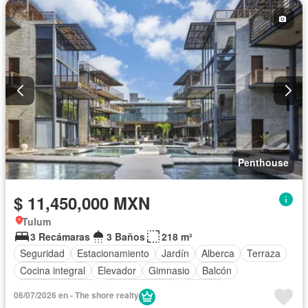
Penthouse
$ 11,450,000 MXN
Tulum
3 Recámaras
3 Baños
218 m²
Seguridad
Estacionamiento
Jardín
Alberca
Terraza
Cocina integral
Elevador
Gimnasio
Balcón
Cocina equipada
Sala polivalente
Internet
06/07/2026 en - The shore realty
Aire acondicionado
Electricidad
Azotea
Jacuzzi
Agua