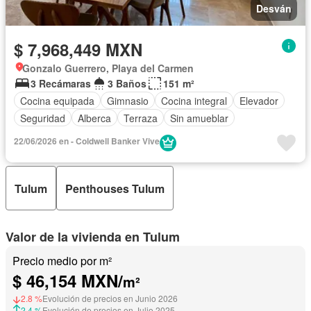
Desván
$ 7,968,449 MXN
Gonzalo Guerrero, Playa del Carmen
3 Recámaras
3 Baños
151 m²
Cocina equipada
Gimnasio
Cocina integral
Elevador
Seguridad
Alberca
Terraza
Sin amueblar
22/06/2026 en - Coldwell Banker Vive
Tulum
Penthouses Tulum
Valor de la vivienda en Tulum
Precio medio por m²
$ 46,154 MXN/
m²
2.8 %
Evolución de precios en Junio 2026
2.4 %
Evolución de precios en Julio 2025