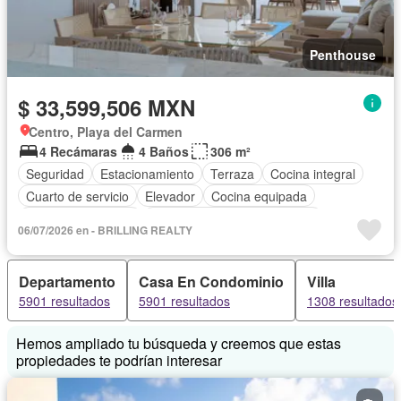
Penthouse
$ 33,599,506 MXN
Centro, Playa del Carmen
4 Recámaras
4 Baños
306 m²
Seguridad
Estacionamiento
Terraza
Cocina integral
Cuarto de servicio
Elevador
Cocina equipada
Aire acondicionado
Circuito cerrado de televisión
06/07/2026 en - BRILLING REALTY
Electricidad
Azotea
Agua
Recámara con closet
Caseta de vigilancia
Sin amueblar
Departamento
Casa En Condominio
Villa
5901 resultados
5901 resultados
1308 resultados
Hemos ampliado tu búsqueda y creemos que estas
propiedades te podrían interesar