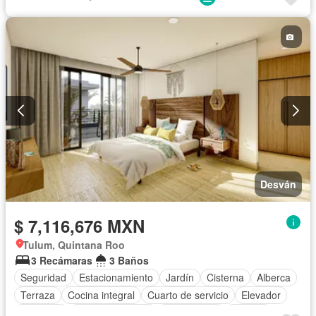
Internet
Bodega
Aire acondicionado
Circuito cerrado de televisión
Electricidad
Azotea
Jacuzzi
Agua
Cuarto de Limpieza
Televisión por cable
Asador
Zonas verdes
Despacho
Vista panorámica
Recámara con closet
Caseta de vigilancia
Sauna
Conserje
Desván
$ 7,116,676 MXN
Tulum, Quintana Roo
3 Recámaras
3 Baños
Seguridad
Estacionamiento
Jardín
Cisterna
Alberca
Terraza
Cocina integral
Cuarto de servicio
Elevador
Gimnasio
Cocina equipada
Zona infantil
Internet