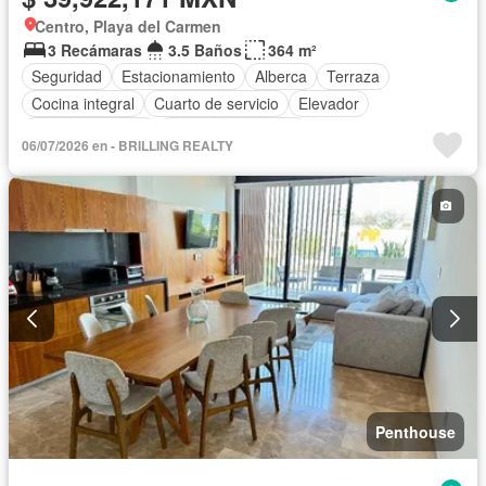
Centro, Playa del Carmen
3 Recámaras
3.5 Baños
364 m²
Seguridad
Estacionamiento
Alberca
Terraza
Cocina integral
Cuarto de servicio
Elevador
Cocina equipada
Aire acondicionado
06/07/2026 en - BRILLING REALTY
Circuito cerrado de televisión
Electricidad
Azotea
Recámara con closet
Caseta de vigilancia
Sin amueblar
Penthouse