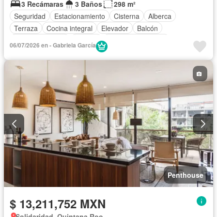
3 Recámaras
3 Baños
298 m²
Seguridad
Estacionamiento
Cisterna
Alberca
Terraza
Cocina integral
Elevador
Balcón
Cocina equipada
Internet
Aire acondicionado
06/07/2026 en - Gabriela García
Electricidad
Agua
Televisión por cable
Asador
Vista panorámica
Recámara con closet
Conserje
Completamente amueblado
Penthouse
$ 13,211,752 MXN
Solidaridad, Quintana Roo