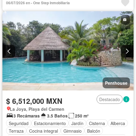
06/07/2026 en - One Step Inmobiliaria
Electricidad
Azotea
Agua
Cuarto de Limpieza
Gas natural
Zonas verdes
Vista panorámica
Recámara con closet
Caseta de vigilancia
Conserje
Completamente amueblado
Penthouse
$ 6,512,000 MXN
Destacado
La Joya, Playa del Carmen
3 Recámaras
3.5 Baños
250 m²
Seguridad
Estacionamiento
Jardín
Cisterna
Alberca
Terraza
Cocina integral
Gimnasio
Balcón