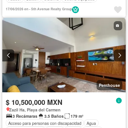
Cuarto de Limpieza
Electricidad
Elevador
17/06/2026 en - 5th Avenue Realty Group
Estacionamiento
Internet
Recámara con closet
Seguridad
Terraza
Vista panorámica
Wifi
Zonas verdes
Sin amueblar
Penthouse
$ 10,500,000 MXN
Zazil Ha, Playa del Carmen
3 Recámaras
3.5 Baños
179 m²
Acceso para personas con discapacidad
Agua