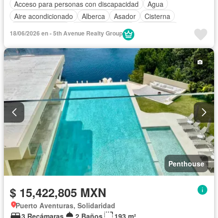
Acceso para personas con discapacidad
Agua
Aire acondicionado
Alberca
Asador
Cisterna
Cocina equipada
Cuarto de servicio
Electricidad
18/06/2026 en - 5th Avenue Realty Group
Elevador
Estacionamiento
Internet
Recámara con closet
Seguridad
Terraza
Vista panorámica
Wifi
Zonas verdes
Completamente amueblado
Penthouse
$ 15,422,805 MXN
Puerto Aventuras, Solidaridad
3 Recámaras
2 Baños
193 m²