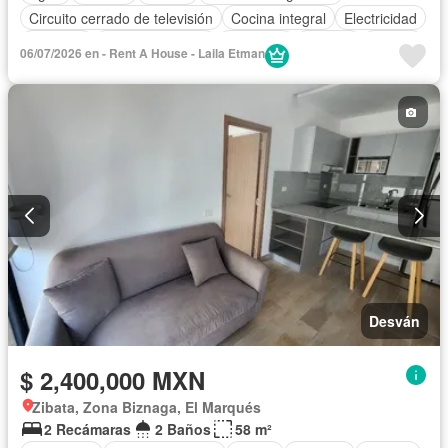
Circuito cerrado de televisión
Cocina integral
Electricidad
Elevador
Estacionamiento
Gimnasio
Internet
Azotea
06/07/2026 en - Rent A House - Laila Etman
Seguridad
Terraza
Vista panorámica
Wifi
Zonas verdes
Completamente amueblado
Desván
$ 2,400,000 MXN
Zibata, Zona Biznaga, El Marqués
2 Recámaras
2 Baños
58 m²