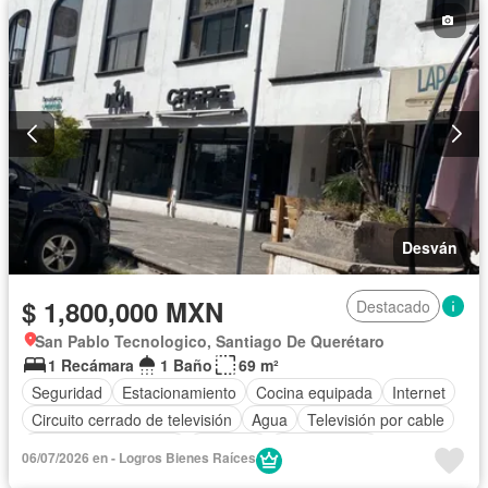
Desván
$ 1,800,000 MXN
Destacado
San Pablo Tecnologico, Santiago De Querétaro
1 Recámara
1 Baño
69 m²
Seguridad
Estacionamiento
Cocina equipada
Internet
Circuito cerrado de televisión
Agua
Televisión por cable
Recámara con closet
Conserje
Sin amueblar
06/07/2026 en - Logros Bienes Raíces