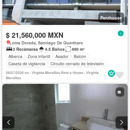
Penthouse
$ 21,560,000 MXN
Loma Dorada, Santiago De Querétaro
3 Recámaras
4.5 Baños
490 m²
Alberca
Zona infantil
Asador
Balcón
Caseta de vigilancia
Circuito cerrado de televisión
Cocina equipada
Cocina integral
Elevador
08/07/2026 en - Virginia Marsillou Rent a House - Virginia
Estacionamiento
Gimnasio
Recámara con closet
Marsillou
Sala polivalente
Seguridad
Terraza
Zonas verdes
Sin amueblar