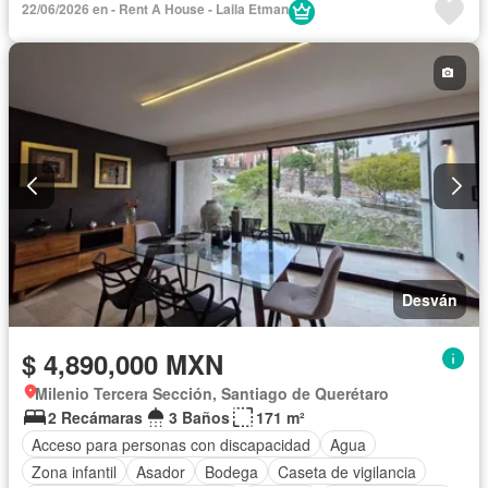
22/06/2026 en - Rent A House - Laila Etman
Gimnasio
Recámara con closet
Sala polivalente
Seguridad
Terraza
Vista panorámica
Wifi
Zonas verdes
Sin amueblar
Desván
$ 4,890,000 MXN
Milenio Tercera Sección, Santiago de Querétaro
2 Recámaras
3 Baños
171 m²
Acceso para personas con discapacidad
Agua
Zona infantil
Asador
Bodega
Caseta de vigilancia