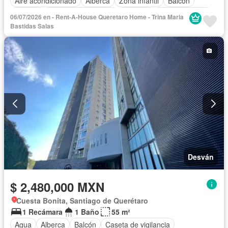
Aire acondicionado
Alberca
Zona infantil
Balcón
Bodega
Caseta de vigilancia
Cisterna
Cocina integral
06/07/2026 en - Rent-A-House Queretaro Home - Trina Maria
Cuarto de Limpieza
Electricidad
Elevador
Bastidas Salas
Estacionamiento
Gas natural
Gimnasio
Internet
Recámara con closet
Sala polivalente
Seguridad
Zonas verdes
Sin amueblar
Desván
$ 2,480,000 MXN
Cuesta Bonita, Santiago de Querétaro
1 Recámara
1 Baño
55 m²
Agua
Alberca
Balcón
Caseta de vigilancia