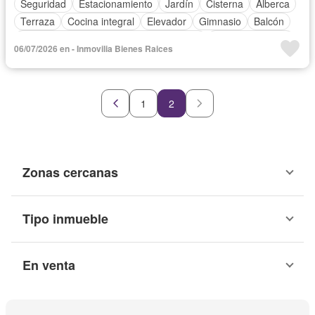
Seguridad
Estacionamiento
Jardín
Cisterna
Alberca
Terraza
Cocina integral
Elevador
Gimnasio
Balcón
Acceso para personas con discapacidad
Cocina equipada
06/07/2026 en - Inmovilia Bienes Raices
Zona infantil
Sala polivalente
Internet
Bodega
Aire acondicionado
Circuito cerrado de televisión
Electricidad
Azotea
Jacuzzi
Agua
1
2
Televisión por cable
Calefacción
Asador
Zonas verdes
Despacho
Vista panorámica
Recámara con closet
Caseta de vigilancia
Sauna
Conserje
Completamente amueblado
Zonas cercanas
Tipo inmueble
En venta