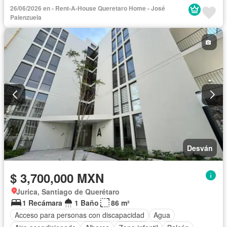
Circuito cerrado de televisión
Cisterna
Cocina equipada
26/06/2026 en - Rent-A-House Queretaro Home - José
Cuarto de Limpieza
Elevador
Estacionamiento
Palenzuela
Gas natural
Despacho
Recámara con closet
Sala polivalente
Seguridad
Televisión por cable
Terraza
Vista panorámica
Wifi
Zonas verdes
Sin amueblar
Desván
$ 3,700,000 MXN
Jurica, Santiago de Querétaro
1 Recámara
1 Baño
86 m²
Acceso para personas con discapacidad
Agua