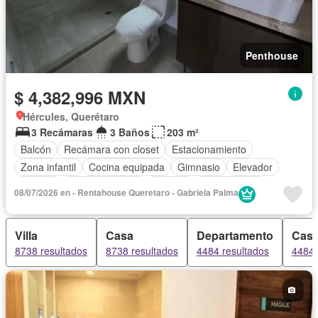
Penthouse
$ 4,382,996 MXN
Hércules, Querétaro
3 Recámaras
3 Baños
203 m²
Balcón
Recámara con closet
Estacionamiento
Zona infantil
Cocina equipada
Gimnasio
Elevador
Alberca
Cancha de tenis
Terraza
Sin amueblar
08/07/2026 en - Rentahouse Queretaro - Gabriela Palma
Villa
Casa
Departamento
Casa
8738 resultados
8738 resultados
4484 resultados
4484 