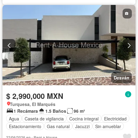
Desván
$ 2,990,000 MXN
Turquesa, El Marqués
1 Recámara
1.5 Baños
96 m²
Agua
Caseta de vigilancia
Cocina integral
Electricidad
Estacionamiento
Gas natural
Jacuzzi
Sin amueblar
22/06/2026 en - Rent a House