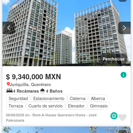
Recámara con closet
Caseta de vigilancia
Sin amueblar
Penthouse
$ 9,340,000 MXN
Juriquilla, Querétaro
4 Recámaras
4 Baños
Seguridad
Estacionamiento
Cisterna
Alberca
Terraza
Cuarto de servicio
Elevador
Gimnasio
Balcón
Acceso para personas con discapacidad
08/06/2026 en - Rent-A-House Queretaro Home - José
Cocina equipada
Zona infantil
Sala polivalente
Internet
Palenzuela
Bodega
Circuito cerrado de televisión
Electricidad