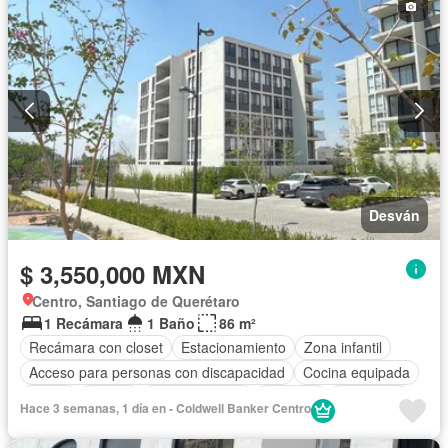
Jacuzzi
Agua
Cuarto de Limpieza
Cancha de tenis
Televisión por cable
Gas natural
Asador
Zonas verdes
Despacho
Vista panorámica
Recámara con closet
Caseta de vigilancia
Sauna
Sin amueblar
Desván
$ 3,550,000 MXN
Centro, Santiago de Querétaro
1 Recámara
1 Baño
86 m²
Recámara con closet
Estacionamiento
Zona infantil
Acceso para personas con discapacidad
Cocina equipada
Jardín
Asador
Cocina integral
Elevador
Seguridad
Hace 3 semanas, 1 día en - Coldwell Banker Centro
Alberca
Terraza
Sin amueblar