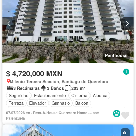
Penthouse
$ 4,720,000 MXN
Milenio Tercera Sección, Santiago de Querétaro
3 Recámaras
3 Baños
203 m²
Seguridad
Estacionamiento
Cisterna
Alberca
Terraza
Elevador
Gimnasio
Balcón
Acceso para personas con discapacidad
Cocina equipada
07/07/2026 en - Rent-A-House Queretaro Home - José
Zona infantil
Sala polivalente
Bodega
Jacuzzi
Agua
Palenzuela
Cuarto de Limpieza
Cancha de tenis
Gas natural
Asador
Zonas verdes
Vista panorámica