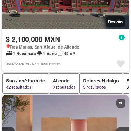
Desván
$ 2,100,000 MXN
Tres Marías, San Miguel de Allende
1 Recámara
1 Baño
49 m²
06/07/2026 en - Neta Real Estate
San José Iturbide
Allende
Dolores Hidalgo
S
42 resultados
3 resultados
3 resultados
3 