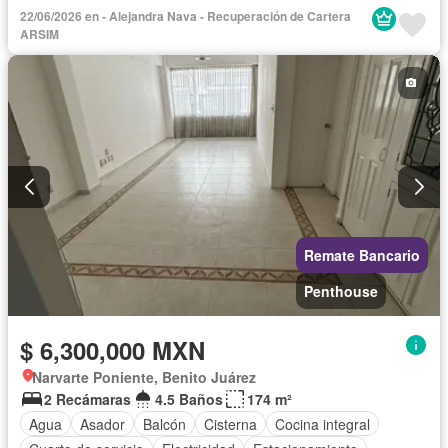
Cuarto de Limpieza
Cuarto de servicio
Electricidad
22/06/2026 en - Alejandra Nava - Recuperación de Cartera
Elevador
Estacionamiento
Gas natural
Internet
ARSIM
Jardín
Recámara con closet
Seguridad
Televisión por cable
Sin amueblar
Remate Bancario
Penthouse
$ 6,300,000 MXN
Narvarte Poniente, Benito Juárez
2 Recámaras
4.5 Baños
174 m²
Agua
Asador
Balcón
Cisterna
Cocina integral