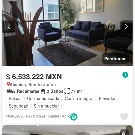
Penthouse
$ 6,533,222 MXN
Acacias, Benito Juárez
2 Recámaras
2 Baños
77 m²
Balcón
Cocina equipada
Cocina integral
Elevador
Seguridad
Sin amueblar
10/06/2026 en - Coldwell Banker Acro