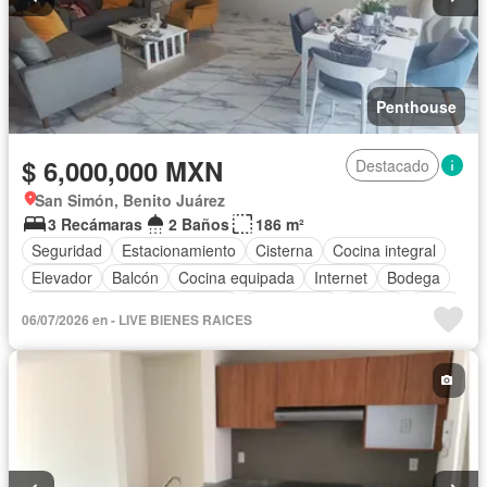
Penthouse
$ 6,000,000 MXN
Destacado
San Simón, Benito Juárez
3 Recámaras
2 Baños
186 m²
Seguridad
Estacionamiento
Cisterna
Cocina integral
Elevador
Balcón
Cocina equipada
Internet
Bodega
Circuito cerrado de televisión
Electricidad
Azotea
Agua
06/07/2026 en - LIVE BIENES RAICES
Televisión por cable
Asador
Vista panorámica
Recámara con closet
Conserje
Sin amueblar