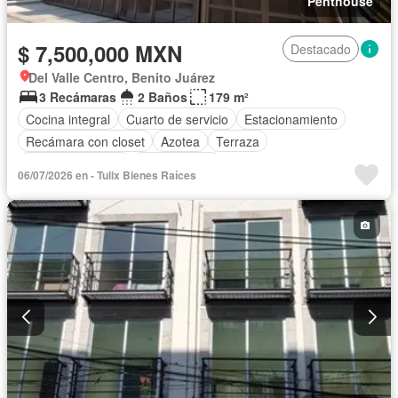
Penthouse
$ 7,500,000 MXN
Destacado
Del Valle Centro, Benito Juárez
3 Recámaras
2 Baños
179 m²
Cocina integral
Cuarto de servicio
Estacionamiento
Recámara con closet
Azotea
Terraza
Vista panorámica
Sin amueblar
06/07/2026 en - Tulix Bienes Raíces