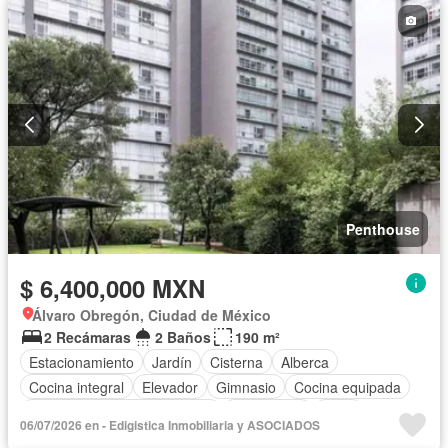
Recámara con closet
Terraza
Sin amueblar
Penthouse
$ 6,400,000 MXN
Álvaro Obregón, Ciudad de México
2 Recámaras
2 Baños
190 m²
Estacionamiento
Jardín
Cisterna
Alberca
Cocina integral
Elevador
Gimnasio
Cocina equipada
Circuito cerrado de televisión
Electricidad
Agua
06/07/2026 en - Edigistica Inmobiliaria y ASOCIADOS
Cancha de tenis
Gas natural
Asador
Zonas verdes