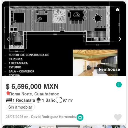
Recámara con closet
Caseta de vigilancia
Sin amueblar
Penthouse
$ 6,596,000 MXN
Roma Norte, Cuauhtémoc
1 Recámara
1 Baño
97 m²
Sin amueblar
06/07/2026 en - David Rodríguez Hernández