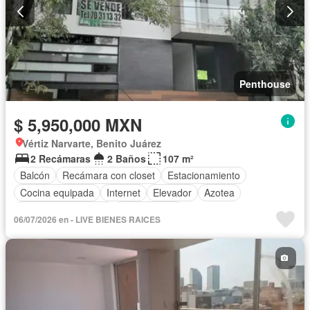
Penthouse
$ 5,950,000 MXN
Vértiz Narvarte, Benito Juárez
2 Recámaras
2 Baños
107 m²
Balcón
Recámara con closet
Estacionamiento
Cocina equipada
Internet
Elevador
Azotea
Televisión por cable
Sin amueblar
06/07/2026 en - LIVE BIENES RAICES