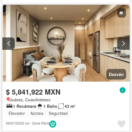
Internet
Jacuzzi
Jardín
Despacho
Recámara con closet
Seguridad
Terraza
Vista panorámica
Wifi
Zonas verdes
Parcialmente amueblado
Desván
$ 5,841,922 MXN
Juárez, Cuauhtémoc
1 Recámara
1 Baño
43 m²
Elevador
Azotea
Seguridad
06/07/2026 en - Zona R&G