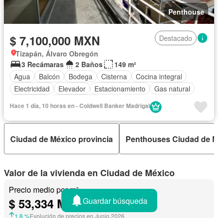
Penthouse
$ 7,100,000 MXN
Destacado
Tizapán, Álvaro Obregón
3 Recámaras
2 Baños
149 m²
Agua
Balcón
Bodega
Cisterna
Cocina integral
Electricidad
Elevador
Estacionamiento
Gas natural
Seguridad
Sin amueblar
Hace 1 día, 10 horas en - Coldwell Banker Madrigal
Ciudad de México provincia
Penthouses Ciudad de M
Valor de la vivienda en Ciudad de México
Precio medio por m²
Guardar búsqueda
$ 53,334 MXN/
m²
1.8 %
Evolución de precios en Junio 2026