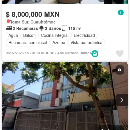
$ 8,000,000 MXN
Roma Sur, Cuauhtémoc
2 Recámaras
2 Baños
115 m²
Agua
Balcón
Cocina integral
Electricidad
Recámara con closet
Azotea
Vista panorámica
Sin amueblar
06/07/2026 en - DEGOHOUSE - Ana Carolina Ramos