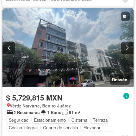
Cuarto de Limpieza
Cuarto de servicio
Electricidad
Elevador
Estacionamiento
Gimnasio
Internet
Despacho
Recámara con closet
Sala polivalente
Seguridad
Televisión por cable
Vista panorámica
Wifi
Desván
$ 5,729,815 MXN
Vértiz Narvarte, Benito Juárez
2 Recámaras
1 Baño
91 m²
Seguridad
Estacionamiento
Cisterna
Terraza
Cocina integral
Cuarto de servicio
Elevador
Cocina equipada
Electricidad
Agua
Gas natural