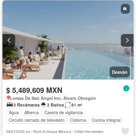
Desván
$ 5,489,609 MXN
Lomas De San Ángel Inn, Álvaro Obregón
3 Recámaras
2 Baños
81 m²
Agua
Alberca
Caseta de vigilancia
Circuito cerrado de televisión
Cisterna
Cocina integral
Electricidad
Elevador
Estacionamiento
Gimnasio
08/07/2026 en - Rent-A-House México - Citlali Hernandez
Recámara con closet
Azotea
Sala polivalente