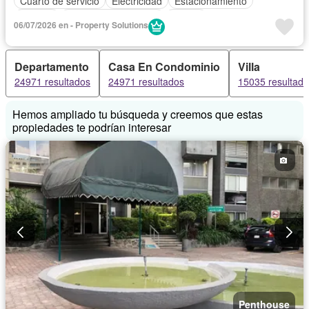
Cuarto de servicio
Electricidad
Estacionamiento
Internet
Recámara con closet
Azotea
06/07/2026 en - Property Solutions
Televisión por cable
Terraza
Vista panorámica
Wifi
Departamento
Casa En Condominio
Villa
24971 resultados
24971 resultados
15035 resultad
Hemos ampliado tu búsqueda y creemos que estas
propiedades te podrían interesar
Penthouse