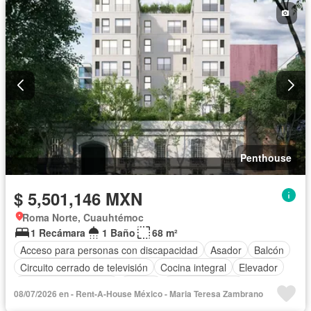
Penthouse
$ 5,501,146 MXN
Roma Norte, Cuauhtémoc
1 Recámara
1 Baño
68 m²
Acceso para personas con discapacidad
Asador
Balcón
Circuito cerrado de televisión
Cocina integral
Elevador
Recámara con closet
Azotea
Sala polivalente
08/07/2026 en - Rent-A-House México - Maria Teresa Zambrano
Seguridad
Vista panorámica
Sin amueblar