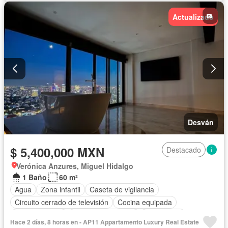
Actualizado
Desván
$ 5,400,000 MXN
Destacado
Verónica Anzures, Miguel Hidalgo
1 Baño
60 m²
Agua
Zona infantil
Caseta de vigilancia
Circuito cerrado de televisión
Cocina equipada
Cocina integral
Cuarto de Limpieza
Electricidad
Hace 2 días, 8 horas en - AP11 Appartamento Luxury Real Estate
Elevador
Estacionamiento
Gas natural
Gimnasio