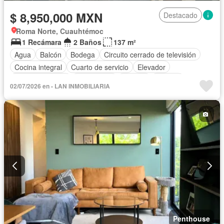
$ 8,950,000 MXN
Destacado
Roma Norte, Cuauhtémoc
1 Recámara
2 Baños
137 m²
Agua
Balcón
Bodega
Circuito cerrado de televisión
Cocina integral
Cuarto de servicio
Elevador
Estacionamiento
Gas natural
Internet
Terraza
02/07/2026 en - LAN INMOBILIARIA
Vista panorámica
Wifi
Sin amueblar
Penthouse