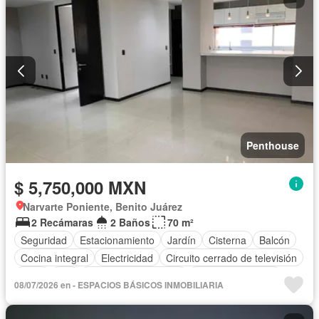
Penthouse
$ 5,750,000 MXN
Narvarte Poniente, Benito Juárez
2 Recámaras
2 Baños
70 m²
Seguridad
Estacionamiento
Jardín
Cisterna
Balcón
Cocina integral
Electricidad
Circuito cerrado de televisión
Agua
Wifi
Recámara con closet
Permite mascotas
08/07/2026 en - ESPACIOS BÁSICOS INMOBILIARIA
Permite niños
Sin amueblar