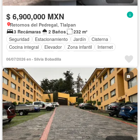
$ 6,900,000 MXN
Retornos del Pedregal, Tlalpan
3 Recámaras
2 Baños
232 m²
Seguridad
Estacionamiento
Jardín
Cisterna
Cocina integral
Elevador
Zona infantil
Internet
Bodega
Electricidad
Agua
Sin amueblar
06/07/2026 en - Silvia Bobadilla