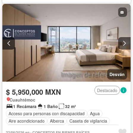
Seguridad
Terraza
Vista panorámica
Sin amueblar
Desván
$ 5,950,000 MXN
Destacado
Cuauhtémoc
1 Recámara
1 Baño
32 m²
Acceso para personas con discapacidad
Agua
Aire acondicionado
Alberca
Caseta de vigilancia
Circuito cerrado de televisión
Cisterna
Cocina integral
22/06/2026 en - CONCEPTOS EN BIENES RAÍCES