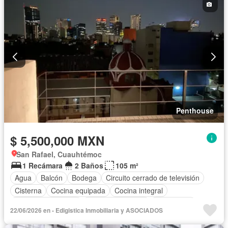
Penthouse
$ 5,500,000 MXN
San Rafael, Cuauhtémoc
1 Recámara
2 Baños
105 m²
Agua
Balcón
Bodega
Circuito cerrado de televisión
Cisterna
Cocina equipada
Cocina integral
Cuarto de Limpieza
Cuarto de servicio
Electricidad
22/06/2026 en - Edigistica Inmobiliaria y ASOCIADOS
Elevador
Estacionamiento
Gas natural