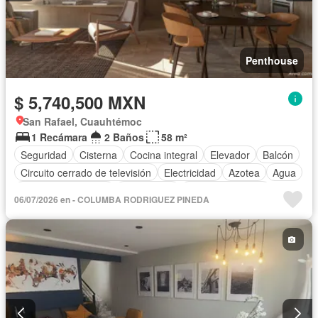
Penthouse
$ 5,740,500 MXN
San Rafael, Cuauhtémoc
1 Recámara
2 Baños
58 m²
Seguridad
Cisterna
Cocina integral
Elevador
Balcón
Circuito cerrado de televisión
Electricidad
Azotea
Agua
Cuarto de Limpieza
Gas natural
Vista panorámica
06/07/2026 en - COLUMBA RODRIGUEZ PINEDA
Recámara con closet
Caseta de vigilancia
Sin amueblar