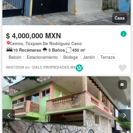
Casa
$ 4,000,000 MXN
Centro, Túxpam De Rodríguez Cano
10 Recámaras
5 Baños
450 m²
Balcón
Estacionamiento
Bodega
Jardín
Terraza
06/07/2026 en - DALC PROPIEDADES MX