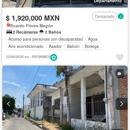
Departamento
$ 1,920,000 MXN
Destacado
Ricardo Flores Magón
2 Recámaras
2 Baños
Acceso para personas con discapacidad
Agua
Aire acondicionado
Asador
Balcón
Bodega
Caseta de vigilancia
Circuito cerrado de televisión
22/06/2026 en - PROINMEX
Cisterna
Cocina integral
Cuarto de Limpieza
Cuarto de servicio
Electricidad
Estacionamiento
Internet
Jardín
Despacho
Recámara con closet
Sala polivalente
Televisión por cable
Terraza
Vista panorámica
Wifi
Zonas verdes
Sin amueblar