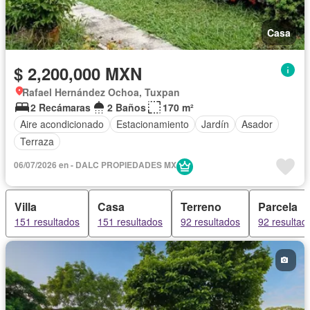
Casa
$ 2,200,000 MXN
Rafael Hernández Ochoa, Tuxpan
2 Recámaras
2 Baños
170 m²
Aire acondicionado
Estacionamiento
Jardín
Asador
Terraza
06/07/2026 en - DALC PROPIEDADES MX
Villa
Casa
Terreno
Parcela
151 resultados
151 resultados
92 resultados
92 resultad