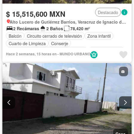
$ 15,515,600 MXN
Destacado
Alto Lucero de Gutiérrez Barrios, Veracruz de Ignacio de la Llave
2 Recámaras
2 Baños
78,420 m²
Balcón
Circuito cerrado de televisión
Zona infantil
Cuarto de Limpieza
Conserje
Acceso para personas con discapacidad
Cocina equipada
Hace 2 semanas, 15 horas en - MUNDO URBANO
Jardín
Asador
Gimnasio
Calefacción
Cocina integral
Internet
Gas natural
Azotea
Seguridad
Cuarto de servicio
Terraza
Completamente amueblado
Casa