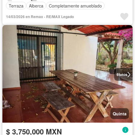
Terraza
Alberca
Completamente amueblado
14/03/2026 en Remax - RE/MAX Legado
6
fotos
Quinta
$ 3,750,000 MXN