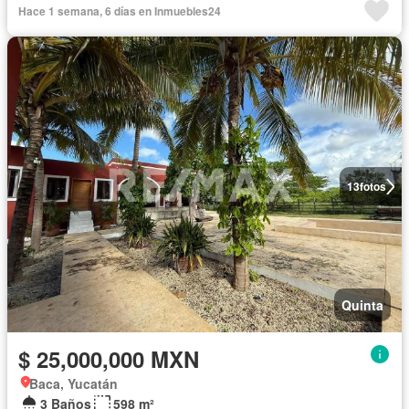
Hace 1 semana, 6 días en Inmuebles24
13
fotos
Quinta
$ 25,000,000 MXN
Baca, Yucatán
3 Baños
598 m²