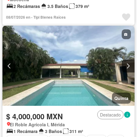
2 Recámaras
3.5 Baños
379 m²
08/07/2026 en - Tipi Bienes Raíces
Quinta
$ 4,000,000 MXN
Destacado
El Roble Agrícola I, Mérida
1 Recámara
3 Baños
311 m²