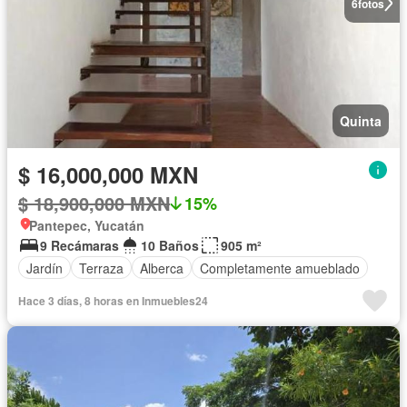
6
fotos
Quinta
$ 16,000,000 MXN
$ 18,900,000 MXN
15%
Pantepec, Yucatán
9 Recámaras
10 Baños
905 m²
Jardín
Terraza
Alberca
Completamente amueblado
Hace 3 días, 8 horas en Inmuebles24