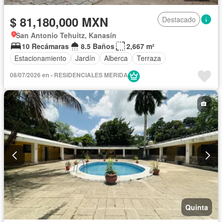
$ 81,180,000 MXN
Destacado
San Antonio Tehuitz, Kanasín
10 Recámaras
8.5 Baños
2,667 m²
Estacionamiento
Jardín
Alberca
Terraza
08/07/2026 en - RESIDENCIALES MERIDA
Quinta