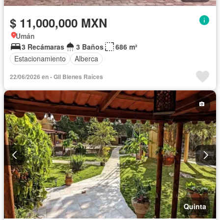
$ 11,000,000 MXN
Umán
3 Recámaras
3 Baños
686 m²
Estacionamiento
Alberca
22/06/2026 en - Gil Bienes Raíces
Quinta