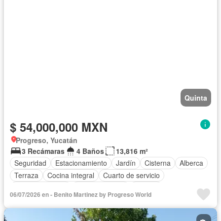
Quinta
$ 54,000,000 MXN
Progreso, Yucatán
3 Recámaras
4 Baños
13,816 m²
Seguridad
Estacionamiento
Jardín
Cisterna
Alberca
Terraza
Cocina integral
Cuarto de servicio
Cocina equipada
Sala polivalente
Internet
06/07/2026 en - Benito Martinez by Progreso World
Aire acondicionado
Bodega
Electricidad
Agua
Recámara con closet
Conserje