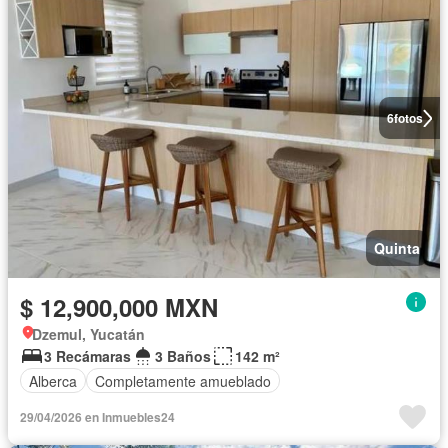
6
fotos
Quinta
$ 12,900,000 MXN
Dzemul, Yucatán
3 Recámaras
3 Baños
142 m²
Alberca
Completamente amueblado
29/04/2026 en Inmuebles24