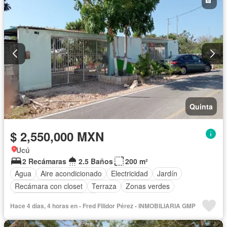
Completamente amueblado
Quinta
$ 2,550,000 MXN
Ucú
2 Recámaras
2.5 Baños
200 m²
Agua
Aire acondicionado
Electricidad
Jardín
Recámara con closet
Terraza
Zonas verdes
Parcialmente amueblado
Hace 4 días, 4 horas en - Fred Filidor Pérez - INMOBILIARIA GMP