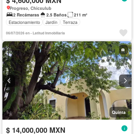
$ 4,600,000 MXN
Progreso, Chicxulub
2 Recámaras
2.5 Baños
211 m²
Estacionamiento
Jardín
Terraza
06/07/2026 en - Latitud Inmobiliaria
Quinta
$ 14,000,000 MXN