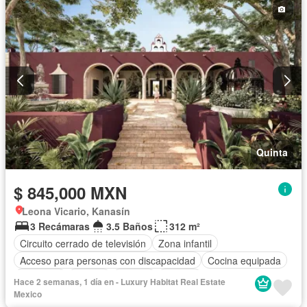
Quinta
$ 845,000 MXN
Leona Vicario, Kanasín
3 Recámaras
3.5 Baños
312 m²
Circuito cerrado de televisión
Zona infantil
Acceso para personas con discapacidad
Cocina equipada
Gimnasio
Jacuzzi
Alberca
Terraza
Hace 2 semanas, 1 día en - Luxury Habitat Real Estate
Completamente amueblado
Mexico