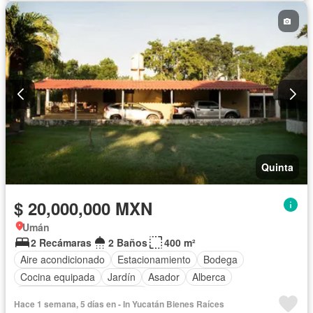
Quinta
$ 20,000,000 MXN
Umán
2 Recámaras
2 Baños
400 m²
Aire acondicionado
Estacionamiento
Bodega
Cocina equipada
Jardín
Asador
Alberca
Completamente amueblado
Hace 1 semana, 5 días en - In Yucatán Bienes Raíces