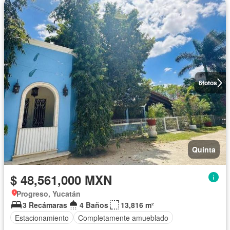
6
fotos
Quinta
$ 48,561,000 MXN
Progreso, Yucatán
3 Recámaras
4 Baños
13,816 m²
Estacionamiento
Completamente amueblado