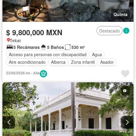
Quinta
$ 9,800,000 MXN
Destacado
Tekat
5 Recámaras
5 Baños
530 m²
Acceso para personas con discapacidad
Agua
Aire acondicionado
Alberca
Zona infantil
Asador
Bodega
Cisterna
Cocina equipada
Cocina integral
22/06/2026 en - Alie
Cuarto de Limpieza
Cuarto de servicio
Electricidad
Estacionamiento
Gas natural
Internet
Jardín
Despacho
Recámara con closet
Azotea
Terraza
Wifi
Zonas verdes
Parcialmente amueblado