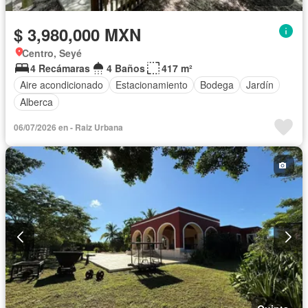
$ 3,980,000 MXN
Centro, Seyé
4 Recámaras
4 Baños
417 m²
Aire acondicionado
Estacionamiento
Bodega
Jardín
Alberca
06/07/2026 en - Raiz Urbana