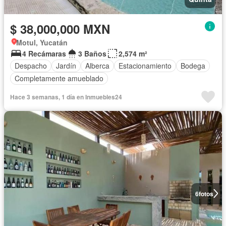
$ 38,000,000 MXN
Motul, Yucatán
4 Recámaras
3 Baños
2,574 m²
Despacho
Jardín
Alberca
Estacionamiento
Bodega
Completamente amueblado
Hace 3 semanas, 1 día en Inmuebles24
6
fotos