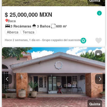
Quinta
$ 25,000,000 MXN
Baca
3 Recámaras
3 Baños
600 m²
Alberca
Terraza
Hace 2 semanas, 1 día en - Grupo cappako del suereste
Quinta