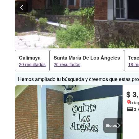
Calimaya
Santa María De Los Ángeles
Texc
20 resultados
20 resultados
18 re
Hemos ampliado tu búsqueda y creemos que estas prop
$ 3
Ixta
3 
6
fotos