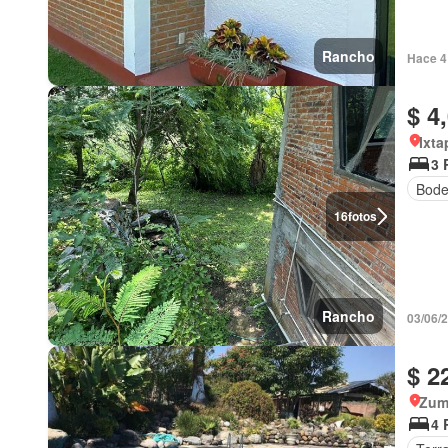
Rancho
Hace 4
$ 4
Ixta
3 
Bod
16
fotos
Rancho
03/06/
$ 2
Zum
4 