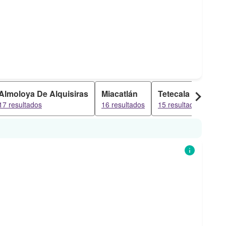
Almoloya De Alquisiras
Miacatlán
Tetecala
Ma
17 resultados
16 resultados
15 resultados
15 