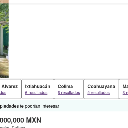
e Alvarez
Ixtlahuacán
Colima
Coahuayana
Ma
ados
6 resultados
6 resultados
5 resultados
3 
iedades te podrían interesar
,000,000 MXN
omán, Colima