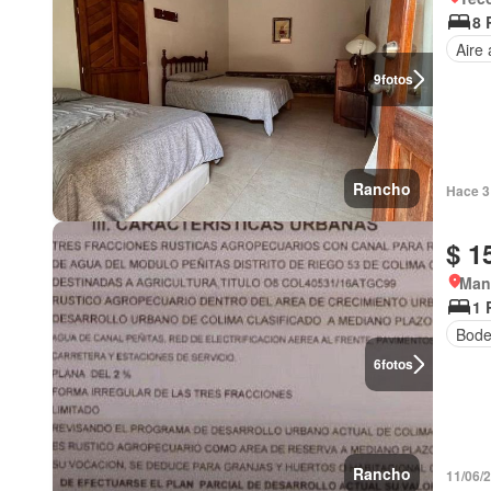
8 
Aire
9
fotos
Rancho
Hace 3
$ 1
Manz
1 
Bod
6
fotos
Rancho
11/06/