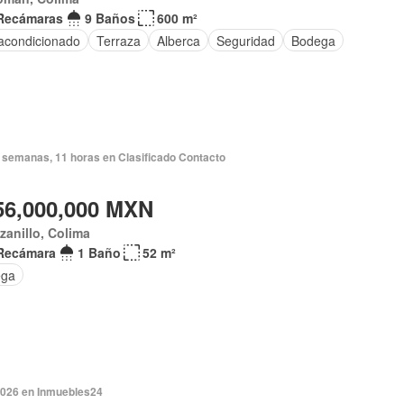
Recámaras
9 Baños
600 m²
 acondicionado
Terraza
Alberca
Seguridad
Bodega
 semanas, 11 horas en Clasificado Contacto
56,000,000 MXN
anillo, Colima
Recámara
1 Baño
52 m²
ega
2026 en Inmuebles24