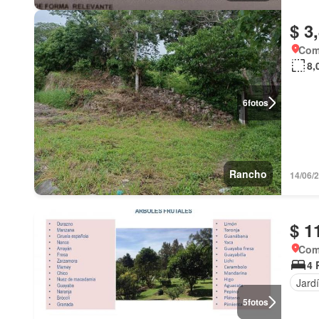
$ 3
Com
8,
6
fotos
Rancho
14/06/
$ 1
Com
4 
Jard
5
fotos