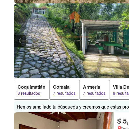
Coquimatlán
Comala
Armería
Villa D
8 resultados
7 resultados
7 resultados
6 result
Hemos ampliado tu búsqueda y creemos que estas prop
$ 5
Tec