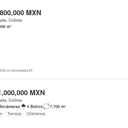
,800,000 MXN
ala, Colima
098 m²
2026 en Inmuebles24
1,000,000 MXN
ala, Colima
Recámaras
4 Baños
7,700 m²
ín
Terraza
Chimenea