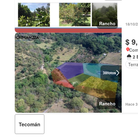
Rancho
18/10/
$ 9
Com
2 
Terr
38
fotos
Rancho
Hace 3
Tecomán