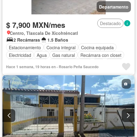
Departamento
$ 7,900 MXN/mes
Destacado
Centro, Tlaxcala De Xicohténcatl
2 Recámaras
1.5 Baños
Estacionamiento
Cocina integral
Cocina equipada
Electricidad
Agua
Gas natural
Recámara con closet
Internet
Cisterna
Televisión por cable
Wifi
Balcón
Hace 1 semana, 19 horas en - Rosario Peña Saucedo
Solo familias
Completamente amueblado