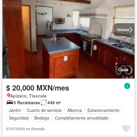
16
fotos
Casa
$ 20,000 MXN/mes
Apizaco, Tlaxcala
5 Recámaras
449 m²
Jardín
Cuarto de servicio
Alberca
Estacionamiento
Seguridad
Bodega
Completamente amueblado
07/07/2026 en Rentola