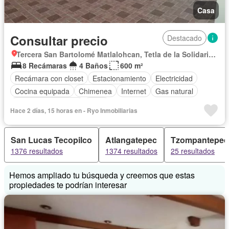
Casa
Consultar precio
Destacado
Tercera San Bartolomé Matlalohcan, Tetla de la Solidaridad
8 Recámaras
4 Baños
600 m²
Recámara con closet
Estacionamiento
Electricidad
Cocina equipada
Chimenea
Internet
Gas natural
Televisión por cable
Agua
Hace 2 días, 15 horas en - Ryo Inmobiliarias
San Lucas Tecopilco
Atlangatepec
Tzompantepec
1376 resultados
1374 resultados
25 resultados
Hemos ampliado tu búsqueda y creemos que estas
propiedades te podrían interesar