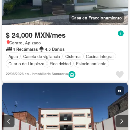
Casa en Fraccionamiento
$ 24,000 MXN/mes
Centro, Apizaco
4 Recámaras
4.5 Baños
Agua
Caseta de vigilancia
Cisterna
Cocina integral
Cuarto de Limpieza
Electricidad
Estacionamiento
Recámara con closet
Zonas verdes
22/06/2026 en - Inmobiliaria Santacruz