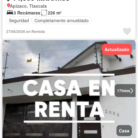
Apizaco, Tlaxcala
3 Recámaras
226 m²
Seguridad
Completamente amueblado
27/06/2026 en Rentola
Actualizado
17
fotos
Casa