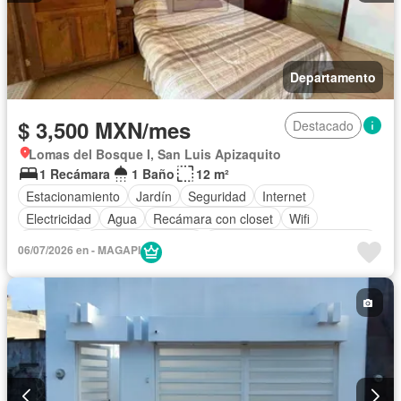
Departamento
$ 3,500 MXN/mes
Destacado
Lomas del Bosque I, San Luis Apizaquito
1 Recámara
1 Baño
12 m²
Estacionamiento
Jardín
Seguridad
Internet
Electricidad
Agua
Recámara con closet
Wifi
Conserje
Cuarto de servicio
Completamente amueblado
06/07/2026 en - MAGAPI