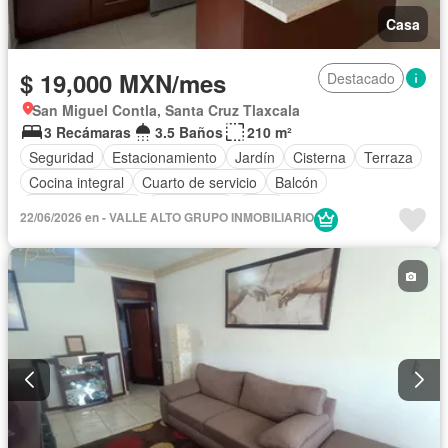
Casa
$ 19,000 MXN/mes
Destacado
San Miguel Contla, Santa Cruz Tlaxcala
3 Recámaras
3.5 Baños
210 m²
Seguridad
Estacionamiento
Jardín
Cisterna
Terraza
Cocina integral
Cuarto de servicio
Balcón
Cocina equipada
Electricidad
Agua
22/06/2026 en - VALLE ALTO GRUPO INMOBILIARIO
Cuarto de Limpieza
Recámara con closet
Caseta de vigilancia
Solo familias
Permite niños
Sin amueblar