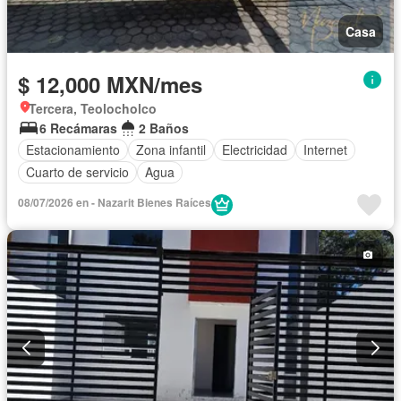
Casa
$ 12,000 MXN/mes
Tercera, Teolocholco
6 Recámaras
2 Baños
Estacionamiento
Zona infantil
Electricidad
Internet
Cuarto de servicio
Agua
08/07/2026 en - Nazarit Bienes Raíces