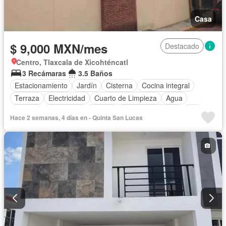
Casa
$ 9,000 MXN/mes
Destacado
Centro, Tlaxcala de Xicohténcatl
3 Recámaras
3.5 Baños
Estacionamiento
Jardín
Cisterna
Cocina integral
Terraza
Electricidad
Cuarto de Limpieza
Agua
Internet
Chimenea
Asador
Vista panorámica
Wifi
Hace 2 semanas, 4 días en - Quinta San Lucas
Solo familias
Sin amueblar