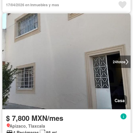
17/04/2026 en Inmuebles y mas
24
fotos
Casa
$ 7,800 MXN/mes
Apizaco, Tlaxcala
4 Recámaras
95 m²