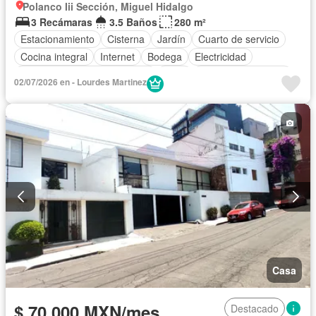
Polanco Iii Sección, Miguel Hidalgo
3 Recámaras
3.5 Baños
280 m²
Estacionamiento
Cisterna
Jardín
Cuarto de servicio
Cocina integral
Internet
Bodega
Electricidad
Circuito cerrado de televisión
Agua
Cuarto de Limpieza
02/07/2026 en - Lourdes Martinez
Televisión por cable
Recámara con closet
Wifi
Cocina equipada
Completamente amueblado
Casa
$ 70,000 MXN/mes
Destacado