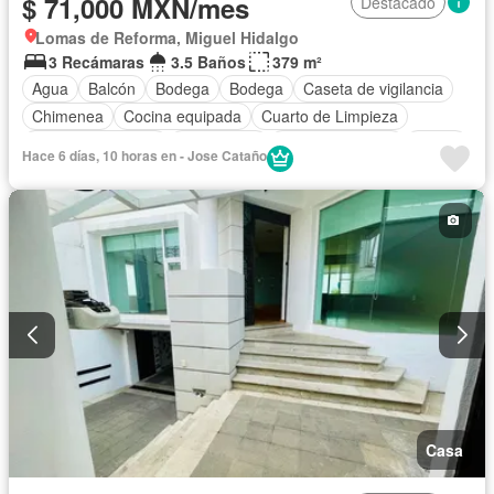
$ 71,000 MXN/mes
Destacado
Lomas de Reforma, Miguel Hidalgo
3 Recámaras
3.5 Baños
379 m²
Agua
Balcón
Bodega
Bodega
Caseta de vigilancia
Chimenea
Cocina equipada
Cuarto de Limpieza
Cuarto de servicio
Electricidad
Estacionamiento
Jardín
Hace 6 días, 10 horas en - Jose Cataño
Recámara con closet
Seguridad
Terraza
Permite mascotas
Permite niños
Sin amueblar
Casa