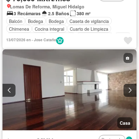
Lomas De Reforma, Miguel Hidalgo
3 Recámaras
2.5 Baños
380 m²
Balcón
Bodega
Bodega
Caseta de vigilancia
Chimenea
Cocina integral
Cuarto de Limpieza
Cuarto de servicio
Electricidad
Estacionamiento
Jardín
13/07/2026 en - Jose Cataño
Recámara con closet
Seguridad
Wifi
Permite mascotas
Permite niños
Sin amueblar
Casa