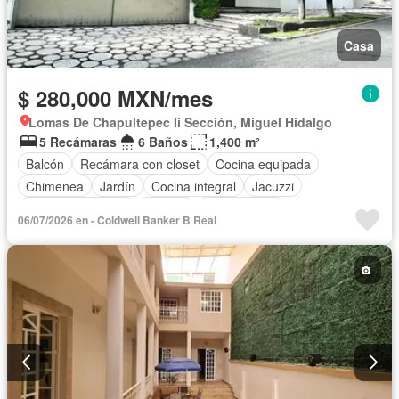
Casa
$ 280,000 MXN/mes
Lomas De Chapultepec Ii Sección, Miguel Hidalgo
5 Recámaras
6 Baños
1,400 m²
Balcón
Recámara con closet
Cocina equipada
Chimenea
Jardín
Cocina integral
Jacuzzi
Cuarto de servicio
Terraza
Sin amueblar
06/07/2026 en - Coldwell Banker B Real