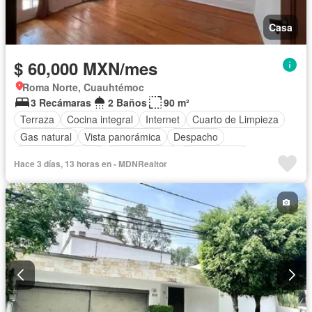
Casa
$ 60,000 MXN/mes
Roma Norte, Cuauhtémoc
3 Recámaras
2 Baños
90 m²
Terraza
Cocina integral
Internet
Cuarto de Limpieza
Gas natural
Vista panorámica
Despacho
Permite mascotas
Permite niños
Sin amueblar
Hace 3 días, 13 horas en - MDNRealtor