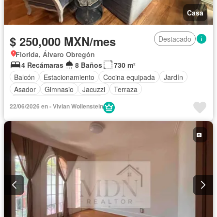
Casa
$ 250,000 MXN/mes
Destacado
Florida, Álvaro Obregón
4 Recámaras
8 Baños
730 m²
Balcón
Estacionamiento
Cocina equipada
Jardín
Asador
Gimnasio
Jacuzzi
Terraza
Completamente amueblado
22/06/2026 en - Vivian Wollenstein