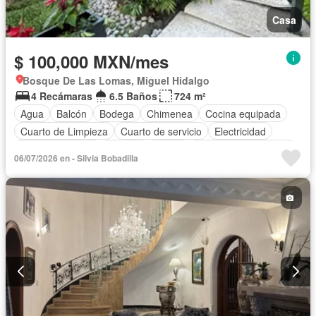
Casa
$ 100,000 MXN/mes
Bosque De Las Lomas, Miguel Hidalgo
4 Recámaras
6.5 Baños
724 m²
Agua
Balcón
Bodega
Chimenea
Cocina equipada
Cuarto de Limpieza
Cuarto de servicio
Electricidad
Estacionamiento
Internet
Jardín
Recámara con closet
06/07/2026 en - Silvia Bobadilla
Wifi
Sin amueblar