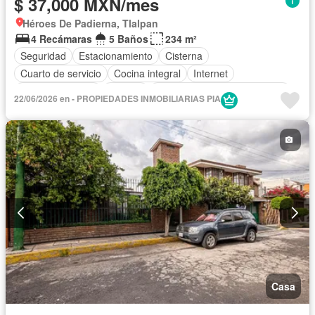
$ 37,000 MXN/mes
Héroes De Padierna, Tlalpan
4 Recámaras
5 Baños
234 m²
Seguridad
Estacionamiento
Cisterna
Cuarto de servicio
Cocina integral
Internet
Cocina equipada
Bodega
Circuito cerrado de televisión
22/06/2026 en - PROPIEDADES INMOBILIARIAS PIA
Electricidad
Cuarto de Limpieza
Agua
Televisión por cable
Caseta de vigilancia
Recámara con closet
Vista panorámica
Conserje
Wifi
Permite mascotas
Permite niños
Sin amueblar
Casa