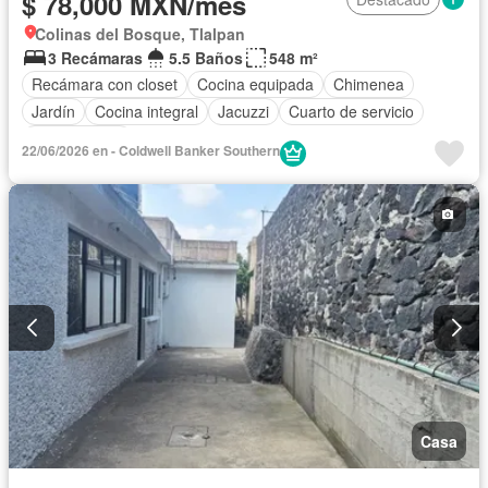
$ 78,000 MXN/mes
Colinas del Bosque, Tlalpan
3 Recámaras
5.5 Baños
548 m²
Recámara con closet
Cocina equipada
Chimenea
Jardín
Cocina integral
Jacuzzi
Cuarto de servicio
Sin amueblar
22/06/2026 en - Coldwell Banker Southern
Casa