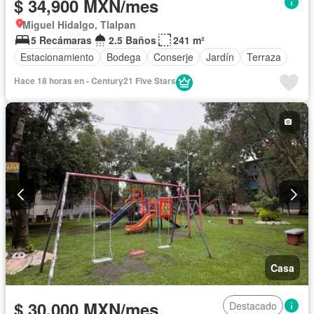
$ 34,900 MXN/mes
Miguel Hidalgo, Tlalpan
5 Recámaras
2.5 Baños
241 m²
Estacionamiento
Bodega
Conserje
Jardín
Terraza
Hace 18 horas en - Century21 Five Stars
Casa
$ 30,000 MXN/mes
Destacado