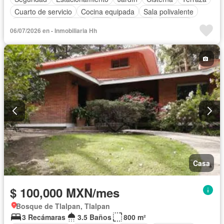
Cuarto de servicio
Cocina equipada
Sala polivalente
Bodega
Electricidad
Agua
Chimenea
Conserje
06/07/2026 en - Inmobiliaria Hh
Permite mascotas
Sin amueblar
Casa
$ 100,000 MXN/mes
Bosque de Tlalpan, Tlalpan
3 Recámaras
3.5 Baños
800 m²