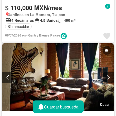
$ 110,000 MXN/mes
Jardines en La Montata, Tlalpan
4 Recámaras
4.5 Baños
490 m²
Sin amueblar
08/07/2026 en - Gentry Bienes Raíces
Casa
Guardar búsqueda