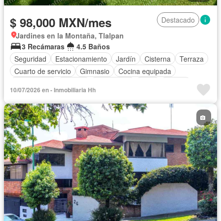
$ 98,000 MXN/mes
Destacado
Jardines en la Montaña, Tlalpan
3 Recámaras
4.5 Baños
Seguridad
Estacionamiento
Jardín
Cisterna
Terraza
Cuarto de servicio
Gimnasio
Cocina equipada
Zona infantil
Bodega
Electricidad
Agua
Asador
10/07/2026 en - Inmobiliaria Hh
Zonas verdes
Conserje
Permite mascotas
Sin amueblar