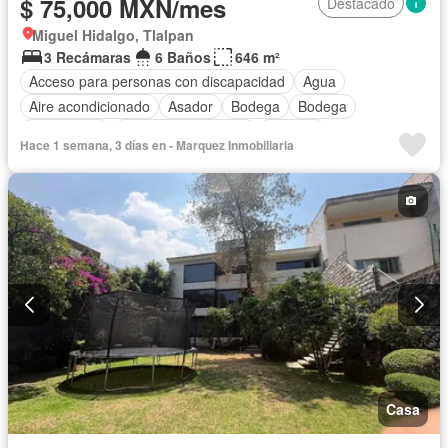
$ 75,000 MXN/mes
Destacado
Miguel Hidalgo, Tlalpan
3 Recámaras
6 Baños
646 m²
Acceso para personas con discapacidad
Agua
Aire acondicionado
Asador
Bodega
Bodega
Calefacción
Caseta de vigilancia
Cisterna
Hace 1 semana, 3 días en - Marquez Inmobiliaria
Cocina equipada
Cuarto de servicio
Electricidad
Estacionamiento
Internet
Jacuzzi
Jardín
Despacho
Recámara con closet
Sala polivalente
Zonas verdes
Seguridad
Cuarto de Limpieza
Conserje
Cocina integral
Parcialmente amueblado
Casa