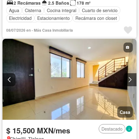
2 Recámaras
2.5 Baños
178 m²
Agua
Cisterna
Cocina integral
Cuarto de servicio
Electricidad
Estacionamiento
Recámara con closet
Zonas verdes
Sin amueblar
08/07/2026 en - Más Casa Inmobiliaria
Casa
$ 15,500 MXN/mes
Destacado
Chimilli, Tlalpan