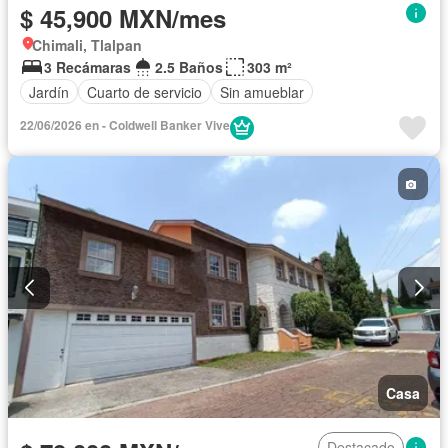
$ 45,900 MXN/mes
Chimali, Tlalpan
3 Recámaras
2.5 Baños
303 m²
Jardín
Cuarto de servicio
Sin amueblar
22/06/2026 en - Coldwell Banker Vive
Casa
Destacado