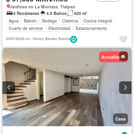
Jardines en La Montata, Tlalpan
4 Recámaras
4.5 Baños
420 m²
Agua
Balcón
Bodega
Cisterna
Cocina integral
Cuarto de servicio
Electricidad
Estacionamiento
Seguridad
Sin amueblar
02/07/2026 en - Gentry Bienes Raíces
Actualizado
Casa