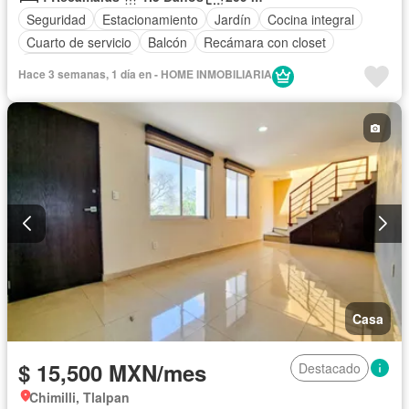
Seguridad
Estacionamiento
Jardín
Cocina integral
Cuarto de servicio
Balcón
Recámara con closet
Permite mascotas
Hace 3 semanas, 1 día en - HOME INMOBILIARIA
Casa
$ 15,500 MXN/mes
Destacado
Chimilli, Tlalpan