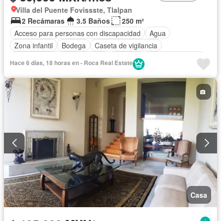
Villa del Puente Fovissste, Tlalpan
2 Recámaras
3.5 Baños
250 m²
Acceso para personas con discapacidad
Agua
Zona infantil
Bodega
Caseta de vigilancia
Circuito cerrado de televisión
Cisterna
Cocina equipada
Hace 6 días, 18 horas en - Roca Real Estate
Cuarto de servicio
Electricidad
Estacionamiento
Gas natural
Jardín
Recámara con closet
Seguridad
Zonas verdes
Permite mascotas
Permite niños
Solo familias
Sin amueblar
Casa