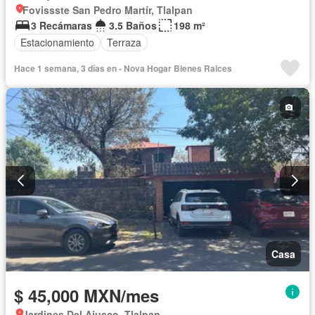
Fovissste San Pedro Martír, Tlalpan
3 Recámaras
3.5 Baños
198 m²
Estacionamiento
Terraza
Hace 1 semana, 3 días en - Nova Hogar Bienes Raices
Casa
$ 45,000 MXN/mes
Jardines Del Ajusco, Tlalpan