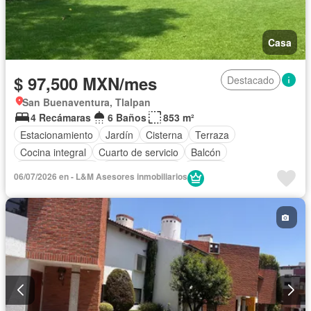
Casa
$ 97,500 MXN/mes
Destacado
San Buenaventura, Tlalpan
4 Recámaras
6 Baños
853 m²
Estacionamiento
Jardín
Cisterna
Terraza
Cocina integral
Cuarto de servicio
Balcón
Cocina equipada
Sala polivalente
Bodega
06/07/2026 en - L&M Asesores inmobiliarios
Cuarto de Limpieza
Asador
Zonas verdes
Despacho
Permite mascotas
Permite niños