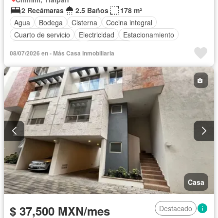
2 Recámaras
2.5 Baños
178 m²
Agua
Bodega
Cisterna
Cocina integral
Cuarto de servicio
Electricidad
Estacionamiento
Recámara con closet
Sin amueblar
08/07/2026 en - Más Casa Inmobiliaria
Casa
$ 37,500 MXN/mes
Destacado