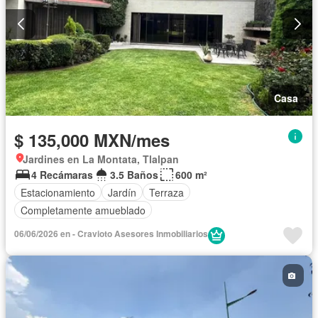
Casa
$ 135,000 MXN/mes
Jardines en La Montata, Tlalpan
4 Recámaras
3.5 Baños
600 m²
Estacionamiento
Jardín
Terraza
Completamente amueblado
06/06/2026 en - Cravioto Asesores Inmobiliarios