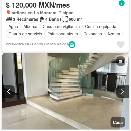
$ 120,000 MXN/mes
Jardines en La Montata, Tlalpan
3 Recámaras
4 Baños
600 m²
Agua
Alberca
Caseta de vigilancia
Cocina equipada
Cuarto de servicio
Estacionamiento
Despacho
Azotea
Sala polivalente
Seguridad
Sin amueblar
22/06/2026 en - Gentry Bienes Raíces
Casa