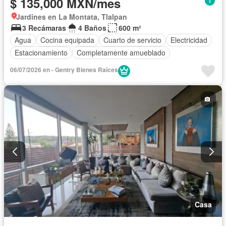
$ 135,000 MXN/mes
Jardines en La Montata, Tlalpan
3 Recámaras
4 Baños
600 m²
Agua
Cocina equipada
Cuarto de servicio
Electricidad
Estacionamiento
Completamente amueblado
06/07/2026 en - Gentry Bienes Raíces
Casa