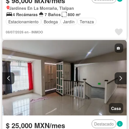
$ 98,000 MXN/mes
Jardines En La Montaña, Tlalpan
4 Recámaras
7 Baños
800 m²
Estacionamiento
Bodega
Jardín
Terraza
08/07/2026 en - INMOO
Casa
$ 25,000 MXN/mes
Destacado