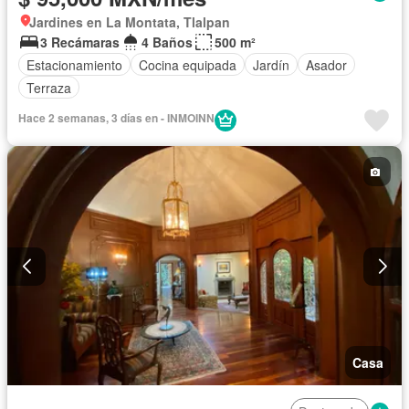
Jardines en La Montata, Tlalpan
3 Recámaras
4 Baños
500 m²
Estacionamiento
Cocina equipada
Jardín
Asador
Terraza
Hace 2 semanas, 3 días en - INMOINN
Casa