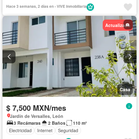
Cocina integral
Estacionamiento
Internet
Hace 3 semanas, 2 días en - VIVE Inmobiliaria
Recámara con closet
Seguridad
Vista panorámica
Zonas verdes
Actualizado
Casa
$ 7,500 MXN/mes
Jardín de Versalles, León
3 Recámaras
2 Baños
110 m²
Electricidad
Internet
Seguridad