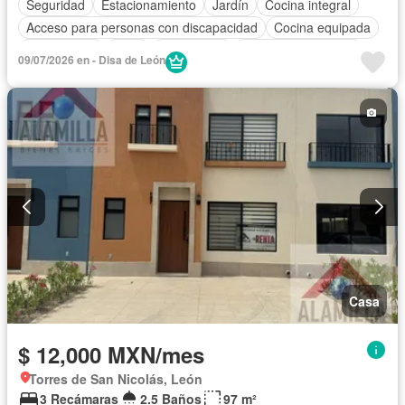
Seguridad
Estacionamiento
Jardín
Cocina integral
Acceso para personas con discapacidad
Cocina equipada
Zona infantil
Agua
Electricidad
Televisión por cable
09/07/2026 en - Disa de León
Zonas verdes
Recámara con closet
Caseta de vigilancia
Wifi
Completamente amueblado
Casa
$ 12,000 MXN/mes
Torres de San Nicolás, León
3 Recámaras
2.5 Baños
97 m²