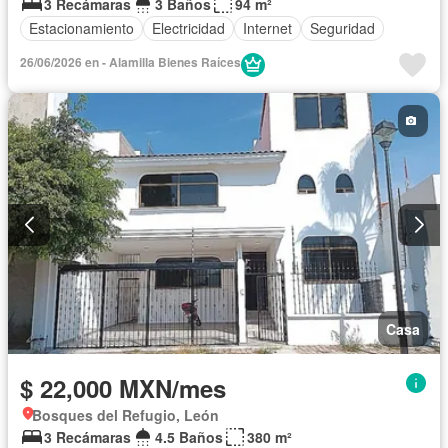
3 Recámaras
3 Baños
94 m²
Estacionamiento
Electricidad
Internet
Seguridad
26/06/2026 en - Alamilla Bienes Raíces
Casa
$ 22,000 MXN/mes
Bosques del Refugio, León
3 Recámaras
4.5 Baños
380 m²