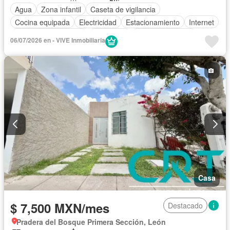
Agua
Zona infantil
Caseta de vigilancia
Cocina equipada
Electricidad
Estacionamiento
Internet
Recámara con closet
Seguridad
Vista panorámica
06/07/2026 en - VIVE Inmobiliaria
Zonas verdes
Completamente amueblado
Casa
$ 7,500 MXN/mes
Destacado
Pradera del Bosque Primera Sección, León