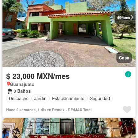
49
fotos
Casa
$ 23,000 MXN/mes
Guanajuato
3 Baños
Despacho
Jardín
Estacionamiento
Seguridad
Hace 2 semanas, 1 día en Remax - RE/MAX Total