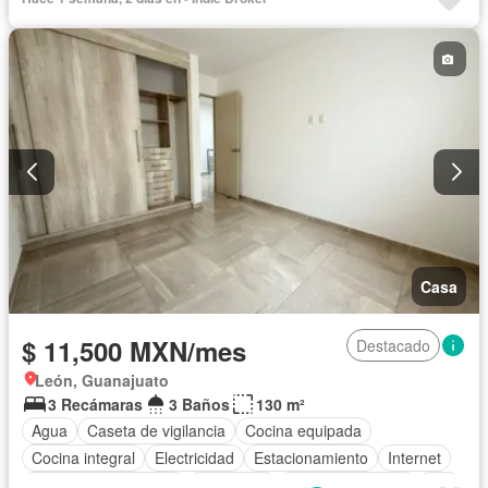
Casa
$ 11,500 MXN/mes
Destacado
León, Guanajuato
3 Recámaras
3 Baños
130 m²
Agua
Caseta de vigilancia
Cocina equipada
Cocina integral
Electricidad
Estacionamiento
Internet
Recámara con closet
Seguridad
Vista panorámica
Wifi