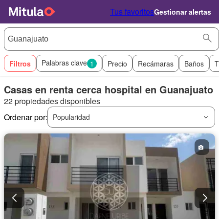
Tus favoritos
Gestionar alertas
Palabras clave
Filtros
1
Precio
Recámaras
Baños
T
Casas en renta cerca hospital en Guanajuato
22 propiedades disponibles
Ordenar por:
Popularidad