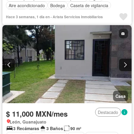
Aire acondicionado
Bodega
Caseta de vigilancia
Cisterna
Cocina integral
Cuarto de Limpieza
Hace 3 semanas, 1 día en - Arista Servicios Inmobiliarios
Cuarto de servicio
Electricidad
Estacionamiento
Jardín
Despacho
Recámara con closet
Seguridad
Terraza
Zonas verdes
Casa
$ 11,000 MXN/mes
Destacado
León, Guanajuato
3 Recámaras
3 Baños
90 m²