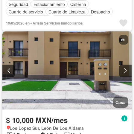
Seguridad
Estacionamiento
Cisterna
Cuarto de servicio
Cuarto de Limpieza
Despacho
Recámara con closet
Caseta de vigilancia
19/05/2026 en - Arista Servicios Inmobiliarios
Permite mascotas
Permite niños
Solo familias
Casa
$ 10,000 MXN/mes
Los Lopez Sur, León De Los Aldama