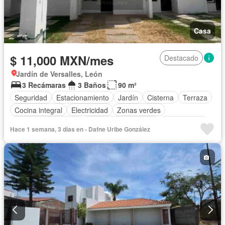
Casa
$ 11,000 MXN/mes
Destacado
Jardín de Versalles, León
3 Recámaras
3 Baños
90 m²
Seguridad
Estacionamiento
Jardín
Cisterna
Terraza
Cocina integral
Electricidad
Zonas verdes
Caseta de vigilancia
Recámara con closet
Solo familias
Hace 1 semana, 3 días en - Dafne Uribe González
Completamente amueblado