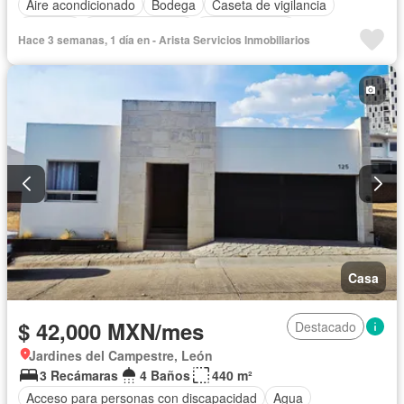
Aire acondicionado
Bodega
Caseta de vigilancia
Cisterna
Cocina equipada
Cocina integral
Hace 3 semanas, 1 día en - Arista Servicios Inmobiliarios
Cuarto de Limpieza
Cuarto de servicio
Electricidad
Estacionamiento
Jardín
Despacho
Recámara con closet
Seguridad
Terraza
Zonas verdes
Completamente amueblado
Casa
$ 42,000 MXN/mes
Destacado
Jardines del Campestre, León
3 Recámaras
4 Baños
440 m²
Acceso para personas con discapacidad
Agua