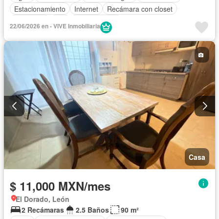
Estacionamiento
Internet
Recámara con closet
Seguridad
Wifi
Zonas verdes
22/06/2026 en - VIVE Inmobiliaria
Completamente amueblado
Casa
$ 11,000 MXN/mes
El Dorado, León
2 Recámaras
2.5 Baños
90 m²