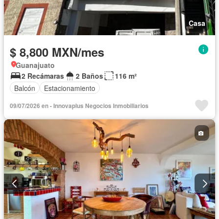
Casa
$ 8,800 MXN/mes
Guanajuato
2 Recámaras
2 Baños
116 m²
Balcón
Estacionamiento
09/07/2026 en - Innovaplus Negocios Inmobiliarios