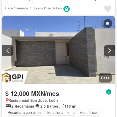
Zona infantil
Internet
Circuito cerrado de televisión
Hace 1 semana, 1 día en - Disa de León
Electricidad
Televisión por cable
Gas natural
Zonas verdes
Despacho
Recámara con closet
Caseta de vigilancia
Wifi
Casa
$ 12,000 MXN/mes
Residencial San José, León
2 Recámaras
2.5 Baños
110 m²
Recámara con closet
Estacionamiento
Electricidad