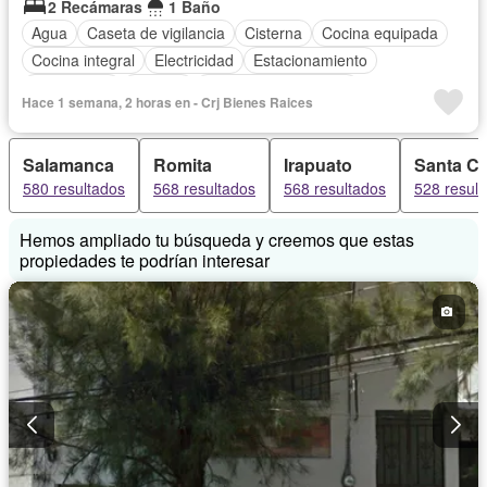
2 Recámaras
1 Baño
Agua
Caseta de vigilancia
Cisterna
Cocina equipada
Cocina integral
Electricidad
Estacionamiento
Gas natural
Internet
Recámara con closet
Hace 1 semana, 2 horas en - Crj Bienes Raices
Televisión por cable
Wifi
Zonas verdes
Parcialmente amueblado
Salamanca
Romita
Irapuato
Santa Cr
580 resultados
568 resultados
568 resultados
528 resul
Hemos ampliado tu búsqueda y creemos que estas
propiedades te podrían interesar