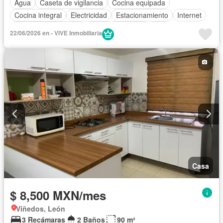
Agua
Caseta de vigilancia
Cocina equipada
Cocina integral
Electricidad
Estacionamiento
Internet
Recámara con closet
Vista panorámica
Wifi
22/06/2026 en - VIVE Inmobiliaria
Zonas verdes
Completamente amueblado
Casa
$ 8,500 MXN/mes
Viñedos, León
3 Recámaras
2 Baños
90 m²