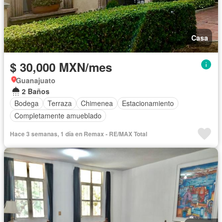
Casa
$ 30,000 MXN/mes
Guanajuato
2 Baños
Bodega
Terraza
Chimenea
Estacionamiento
Completamente amueblado
Hace 3 semanas, 1 día en Remax - RE/MAX Total