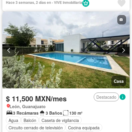
Hace 3 semanas, 2 días en - VIVE Inmobiliaria
Zonas verdes
Casa
$ 11,500 MXN/mes
Destacado
León, Guanajuato
3 Recámaras
3 Baños
130 m²
Agua
Balcón
Caseta de vigilancia
Circuito cerrado de televisión
Cocina equipada