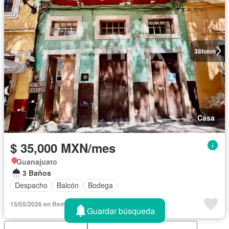
38
fotos
Casa
$ 35,000 MXN/mes
Guanajuato
3 Baños
Despacho
Balcón
Bodega
15/05/2026 en Remax - RE/MAX Total
Guardar búsqueda