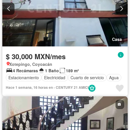
Casa
$ 30,000 MXN/mes
Xotepingo, Coyoacán
4 Recámaras
1 Baño
189 m²
Estacionamiento
Electricidad
Cuarto de servicio
Agua
Hace 1 semana, 16 horas en - CENTURY 21 AMICI