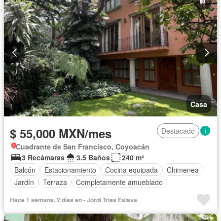
Casa
$ 55,000 MXN/mes
Destacado
Cuadrante de San Francisco, Coyoacán
3 Recámaras
3.5 Baños
240 m²
Balcón
Estacionamiento
Cocina equipada
Chimenea
Jardín
Terraza
Completamente amueblado
Hace 1 semana, 2 días en - Jordi Trias Eslava