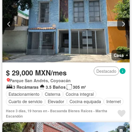
Casa
$ 29,000 MXN/mes
Destacado
Parque San Andrés, Coyoacán
3 Recámaras
3.5 Baños
305 m²
Estacionamiento
Cisterna
Cocina integral
Cuarto de servicio
Elevador
Cocina equipada
Internet
Electricidad
Agua
Cuarto de Limpieza
Hace 3 días, 19 horas en - Bacaanda Bienes Raíces - Martha
Televisión por cable
Gas natural
Chimenea
Despacho
Escandón
Recámara con closet
Permite mascotas
Permite niños
Sin amueblar