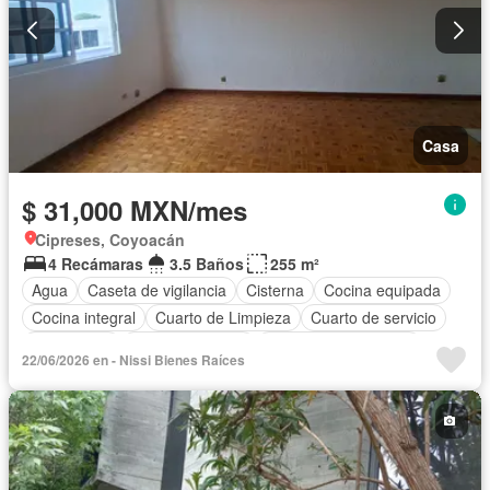
Casa
$ 31,000 MXN/mes
Cipreses, Coyoacán
4 Recámaras
3.5 Baños
255 m²
Agua
Caseta de vigilancia
Cisterna
Cocina equipada
Cocina integral
Cuarto de Limpieza
Cuarto de servicio
Electricidad
Estacionamiento
Recámara con closet
22/06/2026 en - Nissi Bienes Raíces
Permite mascotas
Permite niños
Sin amueblar