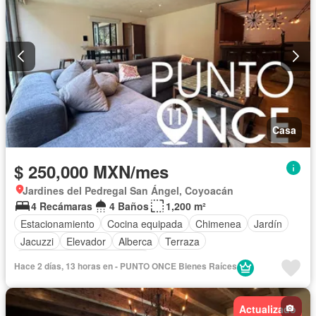
Casa
$ 250,000 MXN/mes
Jardines del Pedregal San Ángel, Coyoacán
4 Recámaras
4 Baños
1,200 m²
Estacionamiento
Cocina equipada
Chimenea
Jardín
Jacuzzi
Elevador
Alberca
Terraza
Completamente amueblado
Hace 2 días, 13 horas en - PUNTO ONCE Bienes Raíces
Actualizado