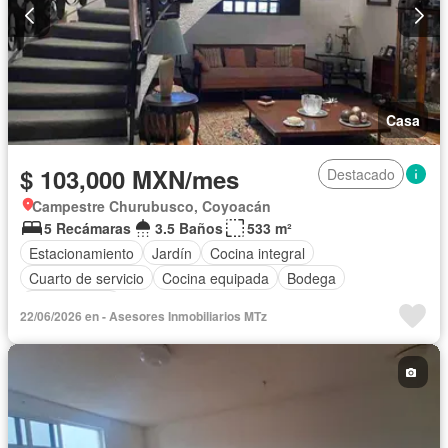
Casa
$ 103,000 MXN/mes
Destacado
Campestre Churubusco, Coyoacán
5 Recámaras
3.5 Baños
533 m²
Estacionamiento
Jardín
Cocina integral
Cuarto de servicio
Cocina equipada
Bodega
Sin amueblar
22/06/2026 en - Asesores Inmobiliarios MTz