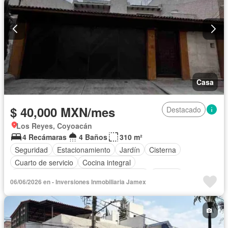
Casa
$ 40,000 MXN/mes
Destacado
Los Reyes, Coyoacán
4 Recámaras
4 Baños
310 m²
Seguridad
Estacionamiento
Jardín
Cisterna
Cuarto de servicio
Cocina integral
Acceso para personas con discapacidad
Internet
06/06/2026 en - Inversiones Inmobiliaria Jamex
Cocina equipada
Electricidad
Circuito cerrado de televisión
Aire acondicionado
Cuarto de Limpieza
Gas natural
Calefacción
Agua
Televisión por cable
Zonas verdes
Bodega