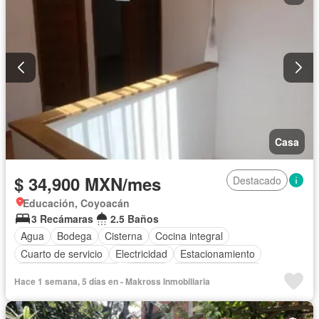
Casa
$ 34,900 MXN/mes
Destacado
Educación, Coyoacán
3 Recámaras
2.5 Baños
Agua
Bodega
Cisterna
Cocina integral
Cuarto de servicio
Electricidad
Estacionamiento
Recámara con closet
Terraza
Permite mascotas
Hace 1 semana, 5 días en - Makross Inmobiliaria
Permite niños
Sin amueblar