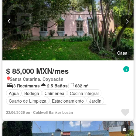
Casa
$ 85,000 MXN/mes
Santa Catarina, Coyoacán
3 Recámaras
2.5 Baños
682 m²
Agua
Bodega
Chimenea
Cocina integral
Cuarto de Limpieza
Estacionamiento
Jardín
Zonas verdes
Permite mascotas
Sin amueblar
22/06/2026 en - Coldwell Banker Losán