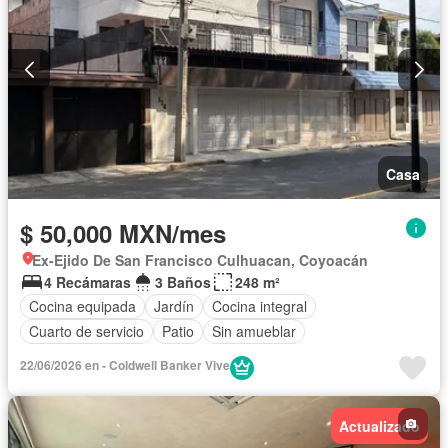
Recámara con closet
Wifi
Conserje
Terraza
Permite mascotas
Solo familias
Completamente amueblado
Casa
$ 50,000 MXN/mes
Ex-Ejido De San Francisco Culhuacan, Coyoacán
4 Recámaras
3 Baños
248 m²
Cocina equipada
Jardín
Cocina integral
Cuarto de servicio
Patio
Sin amueblar
22/06/2026 en - Coldwell Banker Vive
Actualizado