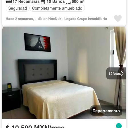
17 Recámaras
10 Baños
600 m²
Seguridad
Completamente amueblado
Hace 2 semanas, 1 día en NocNok - Legado Grupo Inmobiliario
12
fotos
Departamento
$ 10,500 MXN/mes