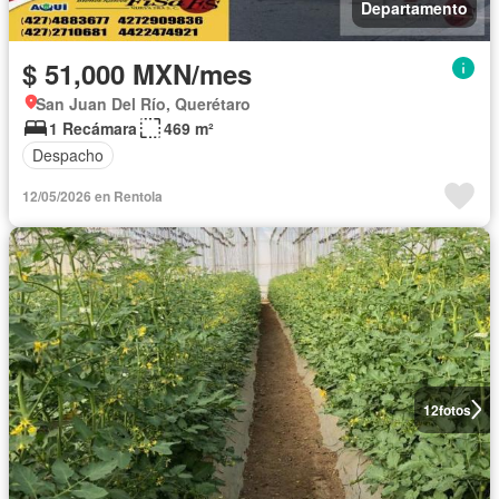
Departamento
$ 51,000 MXN/mes
San Juan Del Río, Querétaro
1 Recámara
469 m²
Despacho
12/05/2026 en Rentola
12
fotos