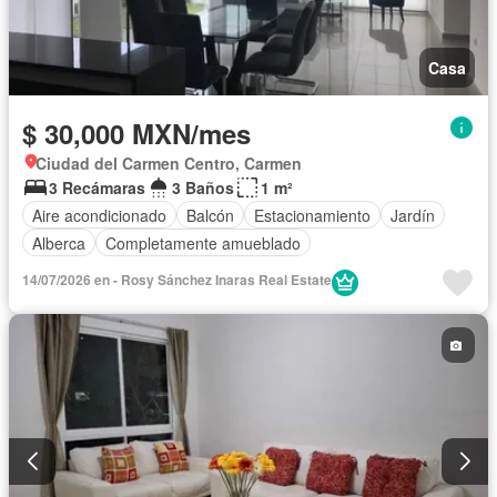
Casa
$ 30,000 MXN/mes
Ciudad del Carmen Centro, Carmen
3 Recámaras
3 Baños
1 m²
Aire acondicionado
Balcón
Estacionamiento
Jardín
Alberca
Completamente amueblado
14/07/2026 en - Rosy Sánchez Inaras Real Estate