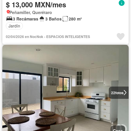
$ 13,000 MXN/mes
Peñamiller, Querétaro
3 Recámaras
3 Baños
280 m²
Jardín
02/04/2026 en NocNok - ESPACIOS INTELIGENTES
22
fotos
Casa