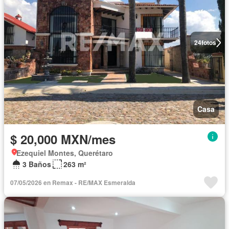
24
fotos
Casa
$ 20,000 MXN/mes
Ezequiel Montes, Querétaro
3 Baños
263 m²
07/05/2026 en Remax - RE/MAX Esmeralda