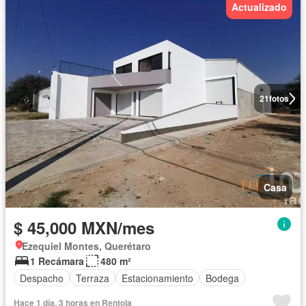
Actualizado
21
fotos
Casa
$ 45,000 MXN/mes
Ezequiel Montes, Querétaro
1 Recámara
480 m²
Despacho
Terraza
Estacionamiento
Bodega
Hace 1 día, 3 horas en Rentola