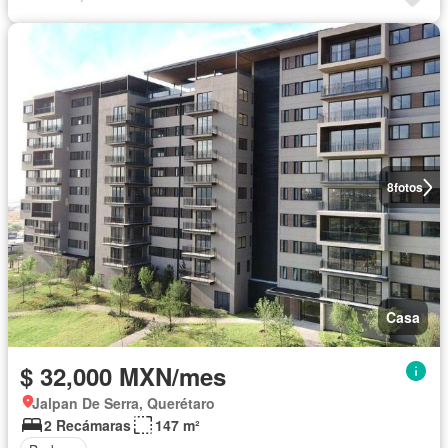
8
fotos
Casa
$ 32,000 MXN/mes
Jalpan De Serra, Querétaro
2 Recámaras
147 m²