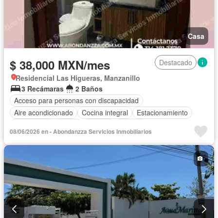
Casa
$ 38,000 MXN/mes
Destacado
Residencial Las Higueras, Manzanillo
3 Recámaras
2 Baños
Acceso para personas con discapacidad
Aire acondicionado
Cocina integral
Estacionamiento
Gas natural
Jardín
Alberca
Terraza
08/06/2026 en - Abondanzza Servicios Inmobiliarios
Cuarto de servicio
Cocina equipada
Internet
Agua
Televisión por cable
Recámara con closet
Conserje
Wifi
Solo familias
Permite niños
Parcialmente amueblado