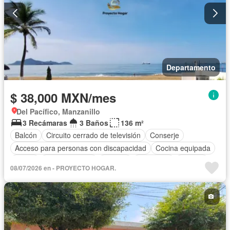
Departamento
$ 38,000 MXN/mes
Del Pacífico, Manzanillo
3 Recámaras
3 Baños
136 m²
Balcón
Circuito cerrado de televisión
Conserje
Acceso para personas con discapacidad
Cocina equipada
Jardín
Cocina integral
Internet
Seguridad
Alberca
08/07/2026 en - PROYECTO HOGAR.
Terraza
Completamente amueblado