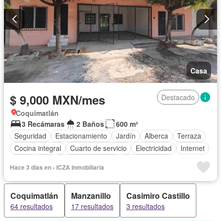
Casa
$ 9,000 MXN/mes
Destacado
Coquimatlán
3 Recámaras
2 Baños
600 m²
Seguridad
Estacionamiento
Jardín
Alberca
Terraza
Cocina integral
Cuarto de servicio
Electricidad
Internet
Agua
Wifi
Permite mascotas
Permite niños
Hace 3 días en - ICZA Inmobiliaria
Solo familias
Coquimatlán
Manzanillo
Casimiro Castillo
64 resultados
17 resultados
3 resultados