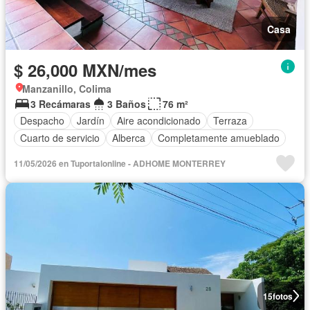
Casa
$ 26,000 MXN/mes
Manzanillo, Colima
3 Recámaras
3 Baños
76 m²
Despacho
Jardín
Aire acondicionado
Terraza
Cuarto de servicio
Alberca
Completamente amueblado
11/05/2026 en Tuportalonline - ADHOME MONTERREY
15
fotos