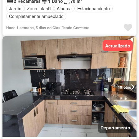
2 Recámaras
1 Baño
70 m²
Jardín
Zona infantil
Alberca
Estacionamiento
Completamente amueblado
Hace 1 semana, 5 días en Clasificado Contacto
Actualizado
19
fotos
Departamento