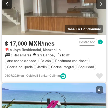
Casa En Condominio
$ 17,000 MXN/mes
Destacado
La Joya Residencial, Manzanillo
3 Recámaras
2.5 Baños
210 m²
Aire acondicionado
Balcón
Recámara con closet
Cocina equipada
Jardín
Cocina integral
Seguridad
Cuarto de servicio
Alberca
Terraza
Sin amueblar
06/07/2026 en - Coldwell Banker Colimar