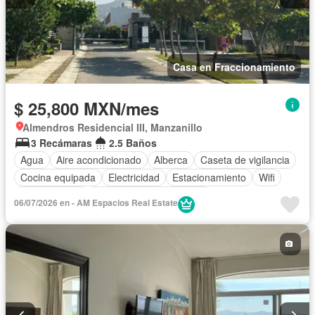
Casa en Fraccionamiento
$ 25,800 MXN/mes
Almendros Residencial III, Manzanillo
3 Recámaras
2.5 Baños
Agua
Aire acondicionado
Alberca
Caseta de vigilancia
Cocina equipada
Electricidad
Estacionamiento
Wifi
Permite niños
Parcialmente amueblado
06/07/2026 en - AM Espacios Real Estate