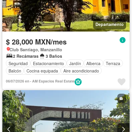
Departamento
$ 28,000 MXN/mes
Club Santiago, Manzanillo
2 Recámaras
3 Baños
Seguridad
Estacionamiento
Jardín
Alberca
Terraza
Balcón
Cocina equipada
Aire acondicionado
Electricidad
Completamente amueblado
06/07/2026 en - AM Espacios Real Estate