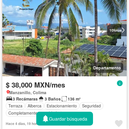
10
fotos
Departamento
$ 38,000 MXN/mes
Manzanillo, Colima
3 Recámaras
3 Baños
136 m²
Terraza
Alberca
Estacionamiento
Seguridad
Completamente amueblado
Guardar búsqueda
Hace 4 días, 19 horas en NocNok - Proyecto Hogar