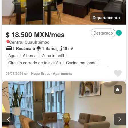
Departamento
$ 18,500 MXN/mes
Destacado
Centro, Cuauhtémoc
1 Recámara
1 Baño
45 m²
Agua
Alberca
Zona infantil
Circuito cerrado de televisión
Cocina equipada
Cuarto de Limpieza
Cuarto de servicio
Electricidad
09/07/2026 en - Hugo Brauer Apartments
Elevador
Estacionamiento
Gimnasio
Internet
Jardín
Recámara con closet
Seguridad
Parcialmente amueblado