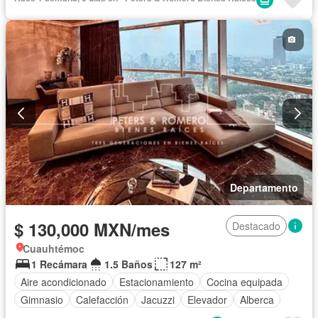
Departamento
$ 130,000 MXN/mes
Destacado
Cuauhtémoc
1 Recámara
1.5 Baños
127 m²
Aire acondicionado
Estacionamiento
Cocina equipada
Gimnasio
Calefacción
Jacuzzi
Elevador
Alberca