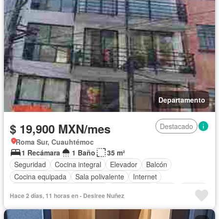
Departamento
$ 19,900 MXN/mes
Destacado
Roma Sur, Cuauhtémoc
1 Recámara
1 Baño
35 m²
Seguridad
Cocina integral
Elevador
Balcón
Cocina equipada
Sala polivalente
Internet
Circuito cerrado de televisión
Electricidad
Agua
Azotea
Hace 2 días, 11 horas en - Desiree Nuñez
Zonas verdes
Despacho
Recámara con closet
Caseta de vigilancia
Cisterna
Wifi
Permite mascotas