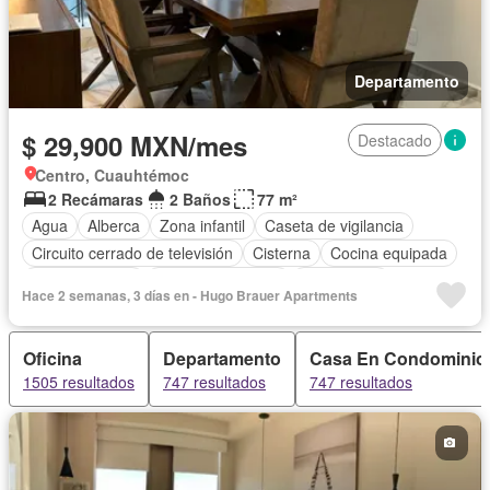
Departamento
$ 29,900 MXN/mes
Destacado
Centro, Cuauhtémoc
2 Recámaras
2 Baños
77 m²
Agua
Alberca
Zona infantil
Caseta de vigilancia
Circuito cerrado de televisión
Cisterna
Cocina equipada
Cocina integral
Cuarto de servicio
Electricidad
Hace 2 semanas, 3 días en - Hugo Brauer Apartments
Elevador
Estacionamiento
Gimnasio
Jardín
Recámara con closet
Sala polivalente
Seguridad
Oficina
Departamento
Casa En Condominio
Completamente amueblado
1505 resultados
747 resultados
747 resultados