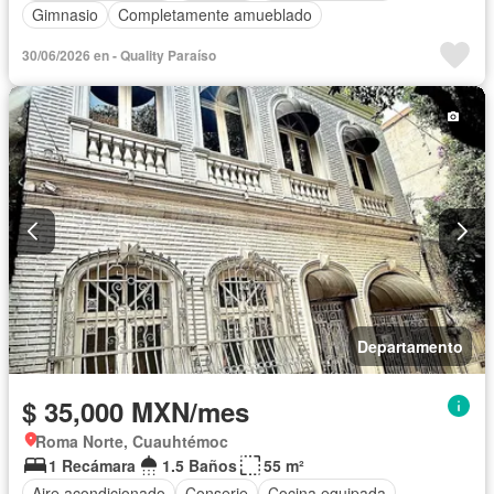
Gimnasio
Completamente amueblado
30/06/2026 en - Quality Paraíso
Departamento
$ 35,000 MXN/mes
Roma Norte, Cuauhtémoc
1 Recámara
1.5 Baños
55 m²
Aire acondicionado
Conserje
Cocina equipada