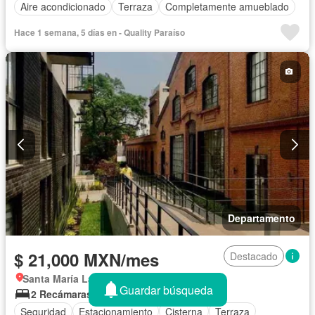
Aire acondicionado
Terraza
Completamente amueblado
Hace 1 semana, 5 días en - Quality Paraíso
Departamento
$ 21,000 MXN/mes
Destacado
Santa María La Ribera, Cuauhtémoc
Guardar búsqueda
2 Recámaras
2 Baños
65 m²
Seguridad
Estacionamiento
Cisterna
Terraza