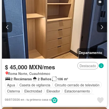
Sin amueblar
Departamento
$ 45,000 MXN/mes
Destacado
Roma Norte, Cuauhtémoc
2 Recámaras
2 Baños
106 m²
Agua
Caseta de vigilancia
Circuito cerrado de televisión
Cisterna
Electricidad
Elevador
Estacionamiento
Gas natural
Internet
Recámara con closet
Azotea
08/07/2026 en - tu primera casa si
Seguridad
Wifi
Permite mascotas
Permite niños