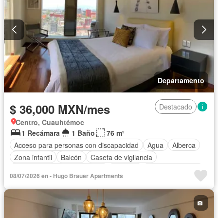
Departamento
$ 36,000 MXN/mes
Destacado
Centro, Cuauhtémoc
1 Recámara
1 Baño
76 m²
Acceso para personas con discapacidad
Agua
Alberca
Zona infantil
Balcón
Caseta de vigilancia
Circuito cerrado de televisión
Cisterna
Cocina equipada
08/07/2026 en - Hugo Brauer Apartments
Cocina integral
Cuarto de Limpieza
Cuarto de servicio
Electricidad
Elevador
Estacionamiento
Gas natural
Gimnasio
Internet
Jardín
Despacho
Recámara con closet
Sala polivalente
Seguridad