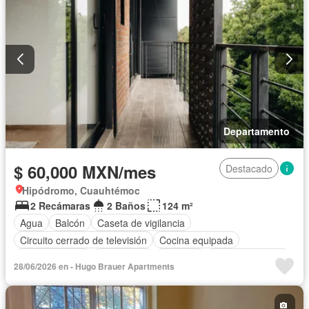
Departamento
$ 60,000 MXN/mes
Destacado
Hipódromo, Cuauhtémoc
2 Recámaras
2 Baños
124 m²
Agua
Balcón
Caseta de vigilancia
Circuito cerrado de televisión
Cocina equipada
Cocina integral
Electricidad
Elevador
Estacionamiento
28/06/2026 en - Hugo Brauer Apartments
Internet
Recámara con closet
Completamente amueblado