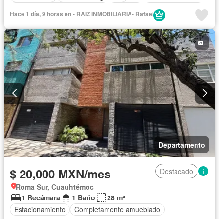
Circuito cerrado de televisión
Cisterna
Cocina equipada
Hace 1 día, 9 horas en - RAIZ INMOBILIARIA- Rafael
Cocina integral
Cuarto de Limpieza
Electricidad
Elevador
Estacionamiento
Gas natural
Gimnasio
Jacuzzi
Sala polivalente
Seguridad
Vista panorámica
Parcialmente amueblado
Departamento
$ 20,000 MXN/mes
Destacado
Roma Sur, Cuauhtémoc
1 Recámara
1 Baño
28 m²
Estacionamiento
Completamente amueblado