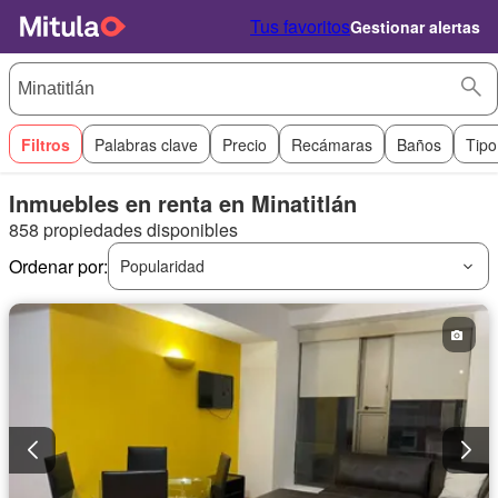
Tus favoritos
Gestionar alertas
Filtros
Palabras clave
Precio
Recámaras
Baños
Tipo
Inmuebles en renta en Minatitlán
858 propiedades disponibles
Ordenar por:
Popularidad