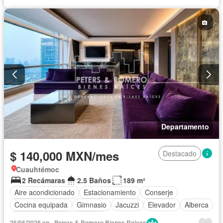
Recámara con closet
Seguridad
Vista panorámica
Permite mascotas
Sin amueblar
Departamento
$ 140,000 MXN/mes
Destacado
Cuauhtémoc
2 Recámaras
2.5 Baños
189 m²
Aire acondicionado
Estacionamiento
Conserje
Cocina equipada
Gimnasio
Jacuzzi
Elevador
Alberca
Completamente amueblado
26/06/2026 en - Peters & Romero Bienes Raices