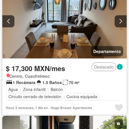
Terraza
Vista panorámica
Completamente amueblado
Departamento
$ 17,300 MXN/mes
Destacado
Centro, Cuauhtémoc
1 Recámara
1.5 Baños
70 m²
Agua
Zona infantil
Balcón
Circuito cerrado de televisión
Cocina equipada
Cocina integral
Electricidad
Elevador
Estacionamiento
Hace 3 semanas, 1 día en - Hugo Brauer Apartments
Recámara con closet
Azotea
Seguridad
Wifi
Completamente amueblado