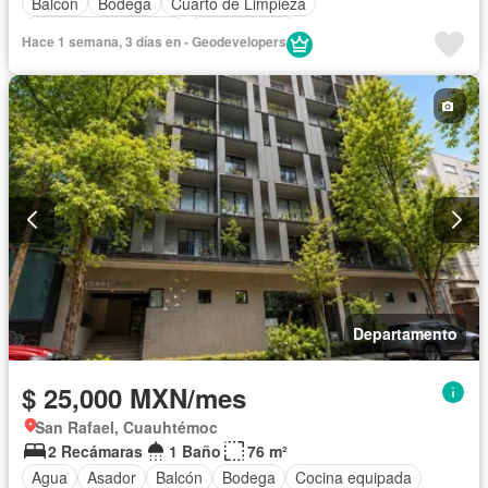
Balcón
Bodega
Cuarto de Limpieza
Recámara con closet
Sin amueblar
Hace 1 semana, 3 días en - Geodevelopers
Departamento
$ 25,000 MXN/mes
San Rafael, Cuauhtémoc
2 Recámaras
1 Baño
76 m²
Agua
Asador
Balcón
Bodega
Cocina equipada