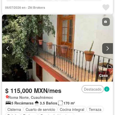
Seguridad
Vista panorámica
Wifi
06/07/2026 en - Ziti Brokers
Casa
$ 115,000 MXN/mes
Destacado
Roma Norte, Cuauhtémoc
5 Recámaras
3.5 Baños
170 m²
Cisterna
Cuarto de servicio
Cocina integral
Terraza