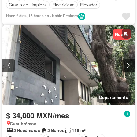
Cuarto de Limpieza
Electricidad
Elevador
Estacionamiento
Gimnasio
Seguridad
Hace 2 días, 15 horas en - Noble Realtors
Permite mascotas
Nuevo
Departamento
$ 34,000 MXN/mes
Cuauhtémoc
2 Recámaras
2 Baños
116 m²