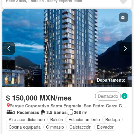
Hace 2 días, 1 hora en - Realty Experts Team
Departamento
$ 150,000 MXN/mes
Destacado
Parque Corporativo Santa Engracia, San Pedro Garza García
3 Recámaras
3.5 Baños
268 m²
Aire acondicionado
Balcón
Estacionamiento
Bodega
Cocina equipada
Gimnasio
Calefacción
Elevador