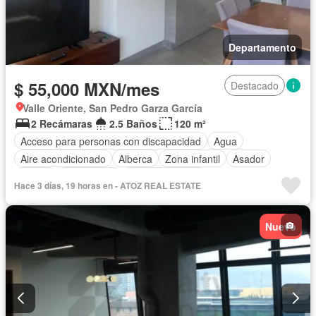
Departamento
$ 55,000 MXN/mes
Destacado
Valle Oriente, San Pedro Garza García
2 Recámaras
2.5 Baños
120 m²
Acceso para personas con discapacidad
Agua
Aire acondicionado
Alberca
Zona infantil
Asador
Balcón
Calefacción
Cancha de tenis
Hace 3 días, 19 horas en - ATOZ REAL ESTATE
Caseta de vigilancia
Circuito cerrado de televisión
Cocina equipada
Cocina integral
Conserje
Electricidad
Nuevo
Elevador
Estacionamiento
Internet
Recámara con closet
Sala polivalente
Seguridad
Terraza
Vista panorámica
Zonas verdes
Completamente amueblado