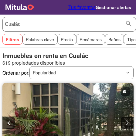
Tus favoritos
Gestionar alertas
Filtros
Palabras clave
Precio
Recámaras
Baños
Tipo
Inmuebles en renta en Cualác
619 propiedades disponibles
Ordenar por:
Popularidad