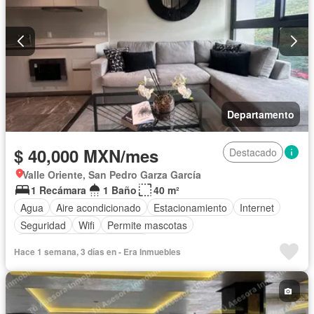
Televisión por cable
Terraza
Vista panorámica
Wifi
Zonas verdes
Permite mascotas
Permite niños
Completamente amueblado
Departamento
$ 40,000 MXN/mes
Destacado
Valle Oriente, San Pedro Garza García
1 Recámara
1 Baño
40 m²
Agua
Aire acondicionado
Estacionamiento
Internet
Seguridad
Wifi
Permite mascotas
Completamente amueblado
Hace 1 semana, 3 días en - Era Inmuebles