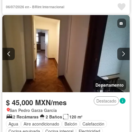
Gas natural
Internet
Recámara con closet
Wifi
06/07/2026 en - BRInt Internacional
Sin amueblar
Departamento
$ 45,000 MXN/mes
Destacado
San Pedro Garza García
2 Recámaras
2 Baños
120 m²
Agua
Aire acondicionado
Balcón
Calefacción
Cocina equipada
Cocina integral
Electricidad