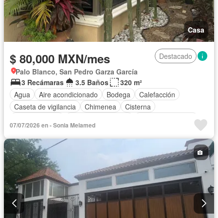
Casa
$ 80,000 MXN/mes
Destacado
Palo Blanco, San Pedro Garza García
3 Recámaras
3.5 Baños
320 m²
Agua
Aire acondicionado
Bodega
Calefacción
Caseta de vigilancia
Chimenea
Cisterna
Cocina integral
Cuarto de Limpieza
Cuarto de servicio
07/07/2026 en - Sonia Melamed
Electricidad
Estacionamiento
Gas natural
Jacuzzi
Recámara con closet
Sauna
Terraza
Permite mascotas
Permite niños
Sin amueblar