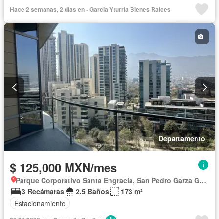
Cocina equipada
Zona infantil
Sala polivalente
Internet
Hace 2 semanas, 2 días en - Garci­a Yturria Bienes Rai­ces
Bodega
Aire acondicionado
Circuito cerrado de televisión
Electricidad
Jacuzzi
Agua
Calefacción
Vista panorámica
Recámara con closet
Caseta de vigilancia
Permite mascotas
Permite niños
Completamente amueblado
Departamento
$ 125,000 MXN/mes
Parque Corporativo Santa Engracia, San Pedro Garza García
3 Recámaras
2.5 Baños
173 m²
Estacionamiento