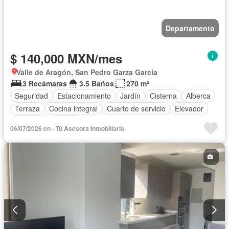
Departamento
$ 140,000 MXN/mes
Valle de Aragón, San Pedro Garza García
3 Recámaras
3.5 Baños
270 m²
Seguridad
Estacionamiento
Jardín
Cisterna
Alberca
Terraza
Cocina integral
Cuarto de servicio
Elevador
Gimnasio
Balcón
06/07/2026 en - Tú Asesora Inmobiliaria
Acceso para personas con discapacidad
Cocina equipada
Zona infantil
Sala polivalente
Bodega
Aire acondicionado
Electricidad
Azotea
Agua
Cuarto de Limpieza
Calefacción
Asador
Zonas verdes
Despacho
Vista panorámica
Recámara con closet
Caseta de vigilancia
Solo familias
Permite mascotas
Permite niños
Sin amueblar