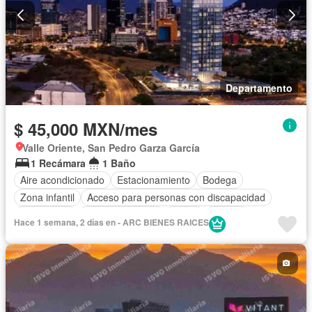
Departamento
$ 45,000 MXN/mes
Valle Oriente, San Pedro Garza García
1 Recámara
1 Baño
Aire acondicionado
Estacionamiento
Bodega
Zona infantil
Acceso para personas con discapacidad
Electricidad
Cocina equipada
Jardín
Asador
Hace 1 semana, 2 días en - ARC BIENES RAICES
Gimnasio
Cocina integral
Sala polivalente
Despacho
Sauna
Seguridad
Alberca
Agua