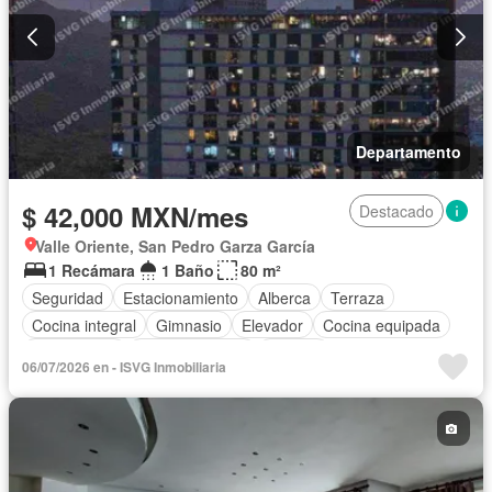
Departamento
$ 42,000 MXN/mes
Destacado
Valle Oriente, San Pedro Garza García
1 Recámara
1 Baño
80 m²
Seguridad
Estacionamiento
Alberca
Terraza
Cocina integral
Gimnasio
Elevador
Cocina equipada
Zona infantil
Sala polivalente
Internet
06/07/2026 en - ISVG Inmobiliaria
Aire acondicionado
Electricidad
Agua
Calefacción
Asador
Zonas verdes
Recámara con closet
Wifi
Completamente amueblado