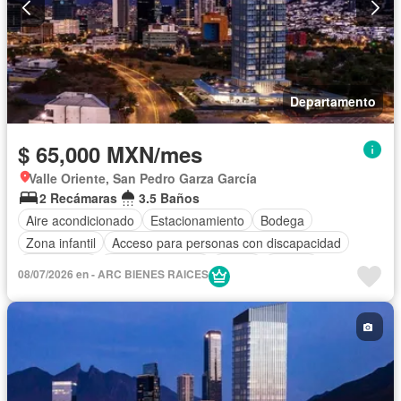
Departamento
$ 65,000 MXN/mes
Valle Oriente, San Pedro Garza García
2 Recámaras
3.5 Baños
Aire acondicionado
Estacionamiento
Bodega
Zona infantil
Acceso para personas con discapacidad
Electricidad
Cocina equipada
Jardín
Asador
08/07/2026 en - ARC BIENES RAICES
Gimnasio
Cocina integral
Sala polivalente
Despacho
Sauna
Seguridad
Alberca
Agua