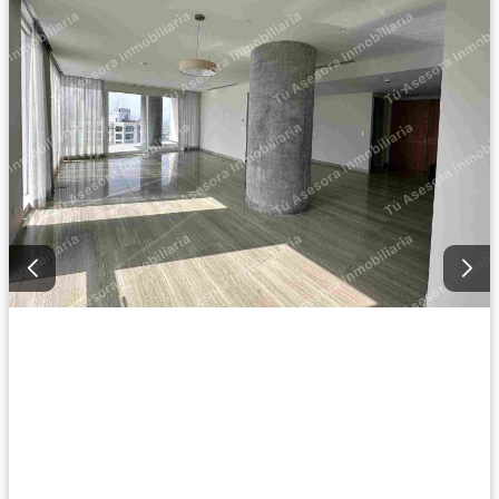
Vista panorámica
Recámara con closet
Caseta de vigilancia
Permite niños
Solo familias
Completamente amueblado