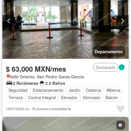
Departamento
$ 63,000 MXN/mes
Destacado
Valle Oriente, San Pedro Garza García
2 Recámaras
2.5 Baños
Seguridad
Estacionamiento
Jardín
Cisterna
Alberca
Terraza
Cocina integral
Elevador
Gimnasio
Balcón
Acceso para personas con discapacidad
Cocina equipada
10/07/2026 en - Tú Asesora Inmobiliaria
Zona infantil
Sala polivalente
Bodega
Aire acondicionado
Electricidad
Azotea
Agua
Calefacción
Asador
Zonas verdes
Despacho