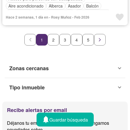
Aire acondicionado
Alberca
Asador
Balcón
Calefacción
Caseta de vigilancia
Cocina equipada
Hace 2 semanas, 1 día en - Rosy Muñoz - Feb 2026
Cuarto de Limpieza
Elevador
Estacionamiento
Gimnasio
Sala polivalente
Seguridad
Vista panorámica
Completamente amueblado
1
2
3
4
5
Zonas cercanas
Tipo inmueble
Recibe alertas por email
Guardar búsqueda
Déjanos tu email y te avisamos cuando tengamos
novedades sobre