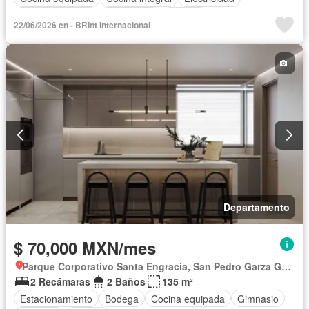
Estacionamiento
Gas natural
Internet
22/06/2026 en - BRInt Internacional
Recámara con closet
Terraza
Wifi
Departamento
$ 70,000 MXN/mes
Parque Corporativo Santa Engracia, San Pedro Garza García
2 Recámaras
2 Baños
135 m²
Estacionamiento
Bodega
Cocina equipada
Gimnasio