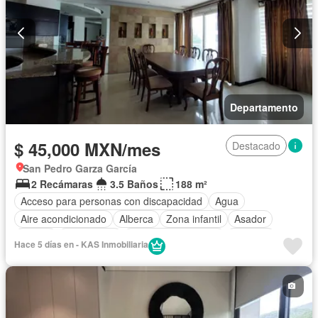
Departamento
$ 45,000 MXN/mes
Destacado
San Pedro Garza García
2 Recámaras
3.5 Baños
188 m²
Acceso para personas con discapacidad
Agua
Aire acondicionado
Alberca
Zona infantil
Asador
Balcón
Calefacción
Caseta de vigilancia
Cisterna
Hace 5 días en - KAS Inmobiliaria
Cocina equipada
Cocina integral
Cuarto de Limpieza
Cuarto de servicio
Electricidad
Elevador
Estacionamiento
Gimnasio
Internet
Jardín
Recámara con closet
Sala polivalente
Seguridad