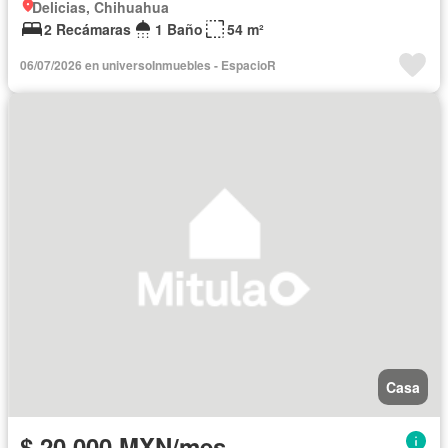
Delicias, Chihuahua
2 Recámaras
1 Baño
54 m²
06/07/2026 en universoInmuebles - EspacioR
Casa
$ 20,000 MXN/mes