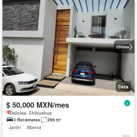
25
fotos
Casa
$ 50,000 MXN/mes
Delicias, Chihuahua
3 Recámaras
299 m²
Jardín
Alberca