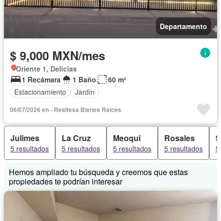
Departamento
$ 9,000 MXN/mes
Oriente 1, Delicias
1 Recámara
1 Baño
60 m²
Estacionamiento
Jardín
06/07/2026 en - Realtesa Bienes Raices
Julimes
La Cruz
Meoqui
Rosales
S
5 resultados
5 resultados
5 resultados
5 resultados
5
Hemos ampliado tu búsqueda y creemos que estas
propiedades te podrían interesar