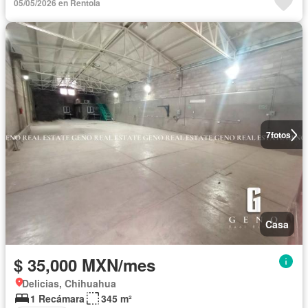
05/05/2026 en Rentola
7
fotos
Casa
$ 35,000 MXN/mes
Delicias, Chihuahua
1 Recámara
345 m²