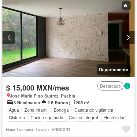
Vista panorámica
Parcialmente amueblado
Departamento
$ 15,000 MXN/mes
Destacado
José María Pino Suárez, Puebla
3 Recámaras
2.5 Baños
205 m²
Agua
Zona infantil
Bodega
Caseta de vigilancia
Cisterna
Cocina equipada
Cocina integral
Electricidad
Estacionamiento
Gas natural
Gimnasio
Jardín
Hace 1 semana, 1 día en - ANDCONT
Recámara con closet
Sala polivalente
Seguridad
Wifi