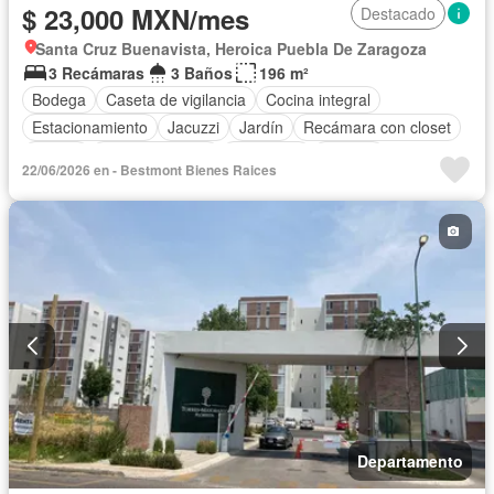
$ 23,000 MXN/mes
Destacado
Santa Cruz Buenavista, Heroica Puebla De Zaragoza
3 Recámaras
3 Baños
196 m²
Bodega
Caseta de vigilancia
Cocina integral
Estacionamiento
Jacuzzi
Jardín
Recámara con closet
Azotea
Sala polivalente
Seguridad
Terraza
22/06/2026 en - Bestmont Bienes Raices
Departamento