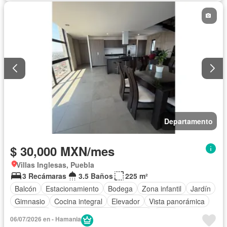
Sin amueblar
Departamento
$ 30,000 MXN/mes
Villas Inglesas, Puebla
3 Recámaras
3.5 Baños
225 m²
Balcón
Estacionamiento
Bodega
Zona infantil
Jardín
Gimnasio
Cocina integral
Elevador
Vista panorámica
Seguridad
Cuarto de servicio
Alberca
Agua
06/07/2026 en - Hamania