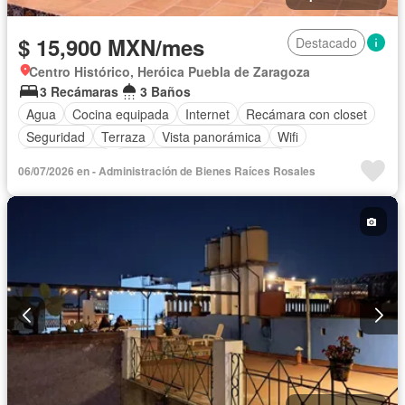
$ 15,900 MXN/mes
Destacado
Centro Histórico, Heróica Puebla de Zaragoza
3 Recámaras
3 Baños
Agua
Cocina equipada
Internet
Recámara con closet
Seguridad
Terraza
Vista panorámica
Wifi
Zonas verdes
Completamente amueblado
06/07/2026 en - Administración de Bienes Raíces Rosales