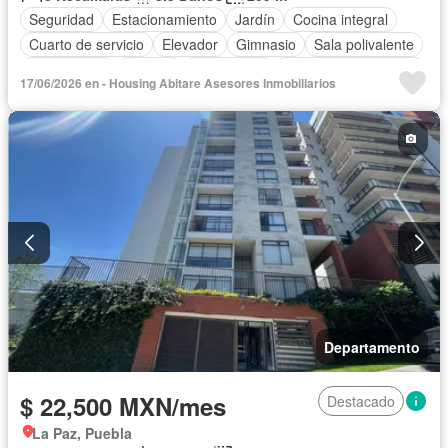
Seguridad
Estacionamiento
Jardín
Cocina integral
Cuarto de servicio
Elevador
Gimnasio
Sala polivalente
Zona infantil
Bodega
Electricidad
Recámara con closet
17/06/2026 en - Housing Abitare Asesores Inmobiliarios
Caseta de vigilancia
Agua
Cuarto de Limpieza
Solo familias
Permite niños
Sin amueblar
Departamento
$ 22,500 MXN/mes
Destacado
La Paz, Puebla