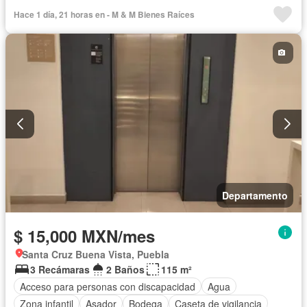
Sala polivalente
Alberca
Televisión por cable
Hace 1 día, 21 horas en - M & M Bienes Raíces
Completamente amueblado
Departamento
$ 15,000 MXN/mes
Santa Cruz Buena Vista, Puebla
3 Recámaras
2 Baños
115 m²
Acceso para personas con discapacidad
Agua
Zona infantil
Asador
Bodega
Caseta de vigilancia