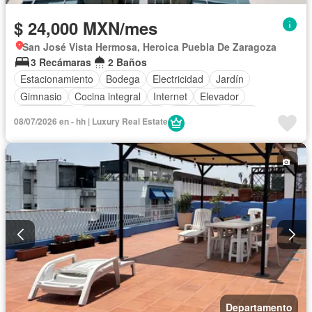
$ 24,000 MXN/mes
San José Vista Hermosa, Heroica Puebla De Zaragoza
3 Recámaras
2 Baños
Estacionamiento
Bodega
Electricidad
Jardín
Gimnasio
Cocina integral
Internet
Elevador
Gas natural
Vista panorámica
Seguridad
Agua
08/07/2026 en - hh | Luxury Real Estate
Departamento