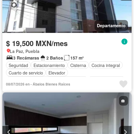
Departamento
$ 19,500 MXN/mes
La Paz, Puebla
3 Recámaras
2 Baños
157 m²
Seguridad
Estacionamiento
Cisterna
Cocina integral
Cuarto de servicio
Elevador
Acceso para personas con discapacidad
Cocina equipada
08/07/2026 en - Ábalos Bienes Raíces
Sala polivalente
Bodega
Azotea
Cuarto de Limpieza
Vista panorámica
Recámara con closet
Conserje
Sin amueblar