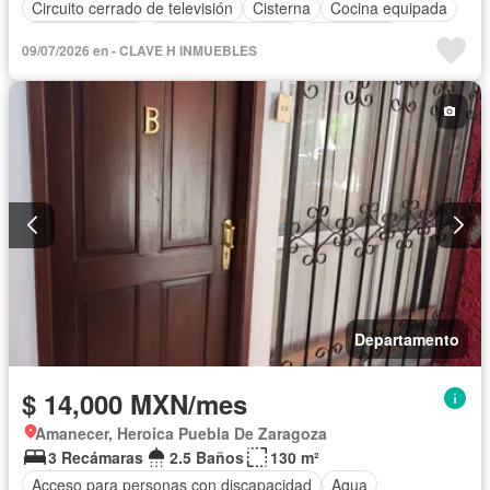
Circuito cerrado de televisión
Cisterna
Cocina equipada
Cocina integral
Cuarto de Limpieza
Electricidad
09/07/2026 en - CLAVE H INMUEBLES
Estacionamiento
Gas natural
Internet
Recámara con closet
Seguridad
Televisión por cable
Wifi
Zonas verdes
Sin amueblar
Departamento
$ 14,000 MXN/mes
Amanecer, Heroica Puebla De Zaragoza
3 Recámaras
2.5 Baños
130 m²
Acceso para personas con discapacidad
Agua