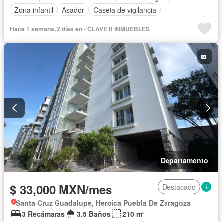
Zona infantil
Asador
Caseta de vigilancia
Circuito cerrado de televisión
Cisterna
Cocina equipada
Hace 1 semana, 2 días en - CLAVE H INMUEBLES
Cocina integral
Cuarto de Limpieza
Electricidad
Estacionamiento
Gas natural
Internet
Recámara con closet
Seguridad
Televisión por cable
Wifi
Zonas verdes
Permite mascotas
Permite niños
Completamente amueblado
Departamento
$ 33,000 MXN/mes
Destacado
Santa Cruz Guadalupe, Heroica Puebla De Zaragoza
3 Recámaras
3.5 Baños
210 m²