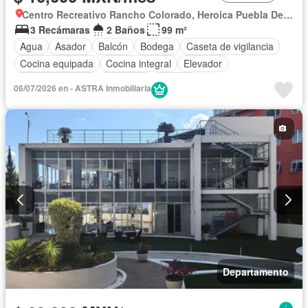
Centro Recreativo Rancho Colorado, Heroica Puebla De Zaragoza
3 Recámaras
2 Baños
99 m²
Agua
Asador
Balcón
Bodega
Caseta de vigilancia
Cocina equipada
Cocina integral
Elevador
Estacionamiento
Gimnasio
Internet
06/07/2026 en - ASTRA Inmobiliaria
Completamente amueblado
Departamento