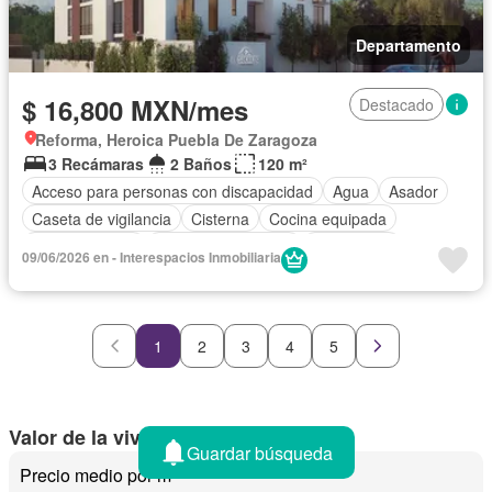
Departamento
$ 16,800 MXN/mes
Destacado
Reforma, Heroica Puebla De Zaragoza
3 Recámaras
2 Baños
120 m²
Acceso para personas con discapacidad
Agua
Asador
Caseta de vigilancia
Cisterna
Cocina equipada
Cocina integral
Cuarto de Limpieza
Electricidad
09/06/2026 en - Interespacios Inmobiliaria
Elevador
Estacionamiento
Jardín
Recámara con closet
Seguridad
Vista panorámica
Zonas verdes
Completamente amueblado
1
2
3
4
5
Valor de la vivienda en Puebla
Guardar búsqueda
Precio medio por m²