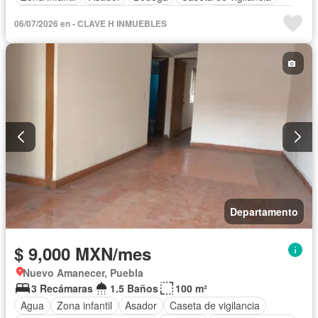
Circuito cerrado de televisión
Cisterna
Cocina equipada
06/07/2026 en - CLAVE H INMUEBLES
Cocina integral
Cuarto de Limpieza
Electricidad
Elevador
Estacionamiento
Gas natural
Internet
Jardín
Despacho
Recámara con closet
Seguridad
Televisión por cable
Vista panorámica
Wifi
Zonas verdes
Permite mascotas
Permite niños
Sin amueblar
Departamento
$ 9,000 MXN/mes
Nuevo Amanecer, Puebla
3 Recámaras
1.5 Baños
100 m²
Agua
Zona infantil
Asador
Caseta de vigilancia