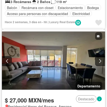
3 Recámaras
2 Baños
119 m²
Balcón
Recámara con closet
Estacionamiento
Bodega
Acceso para personas con discapacidad
Electricidad
Cocina integral
Internet
Elevador
Gas natural
Hace 2 semanas, 3 días en - hh | Luxury Real Estate
Vista panorámica
Azotea
Seguridad
Agua
Departamento
$ 27,000 MXN/mes
Destacado
Residencial Haras del Bosque, Amozoc