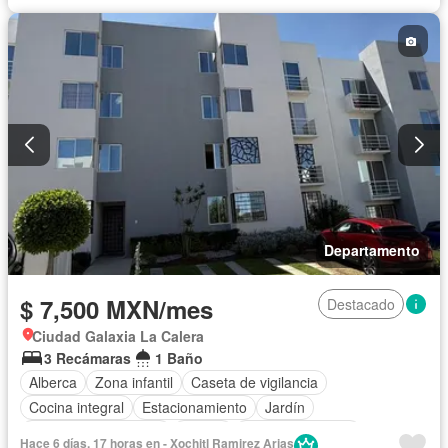
Departamento
$ 7,500 MXN/mes
Destacado
Ciudad Galaxia La Calera
3 Recámaras
1 Baño
Alberca
Zona infantil
Caseta de vigilancia
Cocina integral
Estacionamiento
Jardín
Recámara con closet
Azotea
Vista panorámica
Hace 6 días, 17 horas en - Xochitl Ramirez Arias