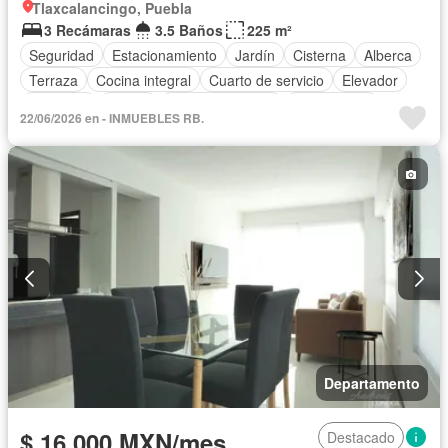
Tlaxcalancingo, Puebla
3 Recámaras
3.5 Baños
225 m²
Seguridad
Estacionamiento
Jardín
Cisterna
Alberca
Terraza
Cocina integral
Cuarto de servicio
Elevador
Gimnasio
Balcón
Cocina equipada
Zona infantil
22/06/2026 en - INMUEBLES RB.
Sala polivalente
Cancha de tenis
Jacuzzi
Despacho
Zonas verdes
Completamente amueblado
Departamento
$ 16,000 MXN/mes
Destacado