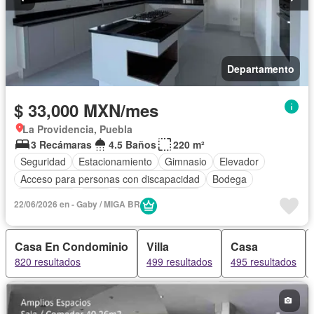
Departamento
$ 33,000 MXN/mes
La Providencia, Puebla
3 Recámaras
4.5 Baños
220 m²
Seguridad
Estacionamiento
Gimnasio
Elevador
Acceso para personas con discapacidad
Bodega
Electricidad
Agua
Vista panorámica
22/06/2026 en - Gaby / MIGA BR
Recámara con closet
Caseta de vigilancia
Parcialmente amueblado
Casa En Condominio
Villa
Casa
820 resultados
499 resultados
495 resultados