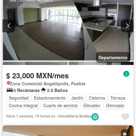
Departamento
$ 23,000 MXN/mes
Zona Comercial Angelópolis, Puebla
3 Recámaras
2.5 Baños
Seguridad
Estacionamiento
Jardín
Cisterna
Terraza
Cocina integral
Cuarto de servicio
Elevador
Gimnasio
Balcón
Vista panorámica
Asador
Caseta de vigilancia
Hace 1 semana, 19 horas en - Inmobiliaria Bedisa
Wifi
Cuarto de Limpieza
Sin amueblar