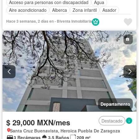
Acceso para personas con discapacidad
Agua
Aire acondicionado
Alberca
Zona infantil
Asador
Balcón
Bodega
Bodega
Calefacción
Cancha de tenis
Hace 3 semanas, 2 días en - Biventa Inmobiliaria
Caseta de vigilancia
Circuito cerrado de televisión
Chimenea
Cisterna
Cocina equipada
Cocina integral
Conserje
Cuarto de Limpieza
Cuarto de servicio
Electricidad
Elevador
Estacionamiento
Gas natural
Gimnasio
Internet
Jacuzzi
Jardín
Despacho
Recámara con closet
Azotea
Sala polivalente
Sauna
Seguridad
Televisión por cable
Terraza
Vista panorámica
Wifi
Zonas verdes
Permite mascotas
Permite niños
Departamento
$ 29,000 MXN/mes
Destacado
Santa Cruz Buenavista, Heroica Puebla De Zaragoza
3 Recámaras
3.5 Baños
209 m²