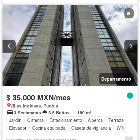
Departamento
$ 35,000 MXN/mes
Villas Inglesas, Puebla
3 Recámaras
3.5 Baños
180 m²
Jardín
Cisterna
Estacionamiento
Alberca
Terraza
Elevador
Cocina equipada
Caseta de vigilancia
Wifi
Recámara con closet
Permite niños
Solo familias
26/06/2026 en - Grupo Lava Inmobiliaria