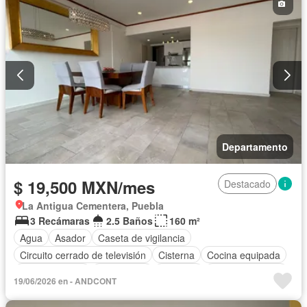
Departamento
$ 19,500 MXN/mes
Destacado
La Antigua Cementera, Puebla
3 Recámaras
2.5 Baños
160 m²
Agua
Asador
Caseta de vigilancia
Circuito cerrado de televisión
Cisterna
Cocina equipada
Cocina integral
Electricidad
Elevador
Estacionamiento
19/06/2026 en - ANDCONT
Gas natural
Gimnasio
Internet
Jardín
Recámara con closet
Azotea
Seguridad