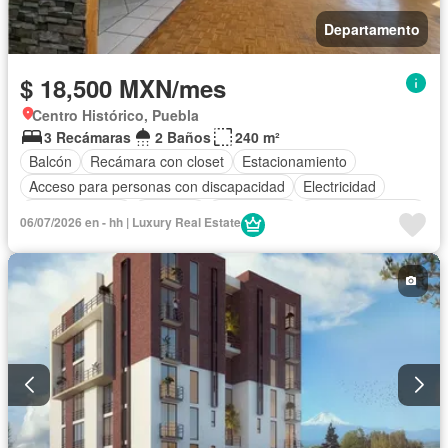
Departamento
$ 18,500 MXN/mes
Centro Histórico, Puebla
3 Recámaras
2 Baños
240 m²
Balcón
Recámara con closet
Estacionamiento
Acceso para personas con discapacidad
Electricidad
Cocina integral
Elevador
Gas natural
Vista panorámica
06/07/2026 en - hh | Luxury Real Estate
Cuarto de servicio
Agua