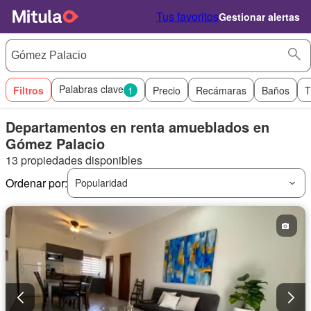
Tus favoritos
Gestionar alertas
Palabras clave
Filtros
1
Precio
Recámaras
Baños
T
Departamentos en renta amueblados en
Gómez Palacio
13 propiedades disponibles
Ordenar por:
Popularidad