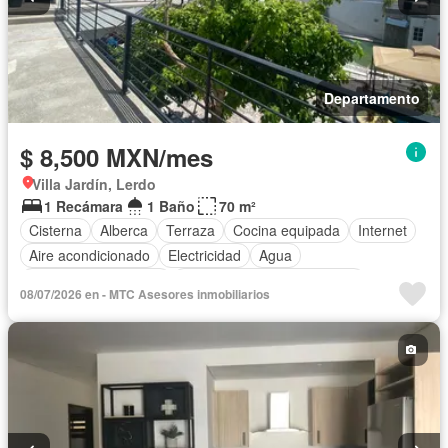
Departamento
$ 8,500 MXN/mes
Villa Jardín, Lerdo
1 Recámara
1 Baño
70 m²
Cisterna
Alberca
Terraza
Cocina equipada
Internet
Aire acondicionado
Electricidad
Agua
Recámara con closet
Completamente amueblado
08/07/2026 en - MTC Asesores inmobiliarios