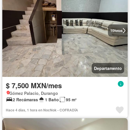
10
fotos
Departamento
$ 7,500 MXN/mes
Gómez Palacio, Durango
2 Recámaras
1 Baño
95 m²
Hace 4 días, 1 hora en NocNok - COFRADÍA