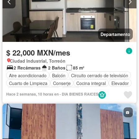
Departamento
$ 22,000 MXN/mes
Ciudad Industrial, Torreón
2 Recámaras
2 Baños
85 m²
Aire acondicionado
Balcón
Circuito cerrado de televisión
Cuarto de Limpieza
Conserje
Cocina integral
Elevador
Gas natural
Seguridad
Alberca
Hace 2 semanas, 10 horas en - DIA BIENES RAICES
Completamente amueblado