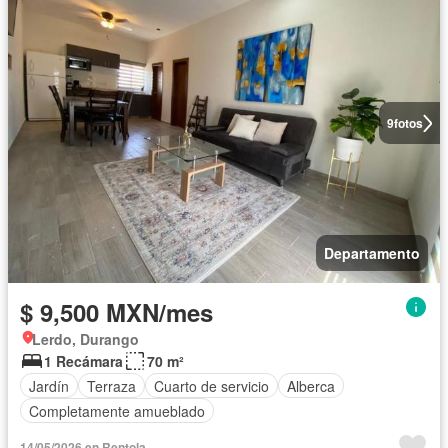
9
fotos
Departamento
$ 9,500 MXN/mes
Lerdo, Durango
1 Recámara
70 m²
Jardín
Terraza
Cuarto de servicio
Alberca
Completamente amueblado
14/05/2026 en Rentola