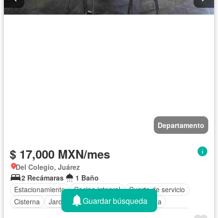
Departamento
$ 17,000 MXN/mes
Del Colegio, Juárez
2 Recámaras
1 Baño
Estacionamiento
Cocina integral
Cuarto de servicio
Guardar búsqueda
Cisterna
Jardín
Internet
Cocina equipada
Aire acondicionado
Electricidad
Agua
Calefacción