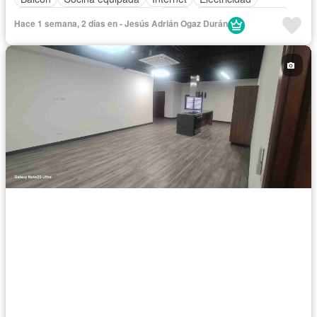
Circuito cerrado de televisión
Agua
Aire acondicionado
Hace 1 semana, 2 días en - Jesús Adrián Ogaz Durán
Gas natural
Calefacción
Asador
Zonas verdes
Caseta de vigilancia
Permite mascotas
Permite niños
Sin amueblar