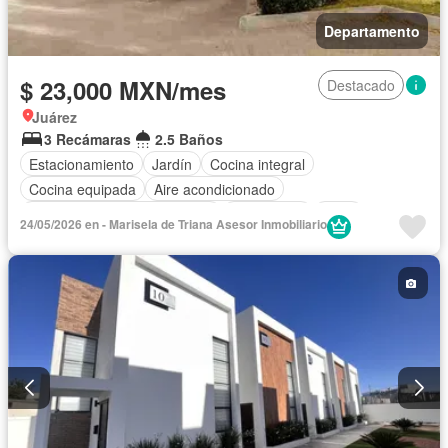
Departamento
$ 23,000 MXN/mes
Destacado
Juárez
3 Recámaras
2.5 Baños
Estacionamiento
Jardín
Cocina integral
Cocina equipada
Aire acondicionado
Circuito cerrado de televisión
Electricidad
Agua
24/05/2026 en - Marisela de Triana Asesor Inmobiliario
Calefacción
Gas natural
Recámara con closet
Conserje
Wifi
Parcialmente amueblado