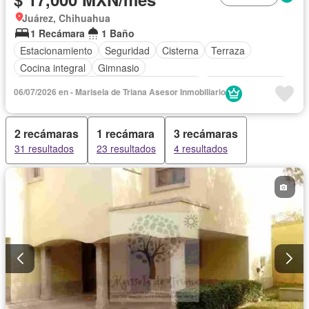
Juárez, Chihuahua
1 Recámara
1 Baño
Estacionamiento
Seguridad
Cisterna
Terraza
Cocina integral
Gimnasio
Acceso para personas con discapacidad
Cocina equipada
06/07/2026 en - Marisela de Triana Asesor Inmobiliario
Sala polivalente
Internet
Aire acondicionado
Circuito cerrado de televisión
Electricidad
Agua
2 recámaras
1 recámara
3 recámaras
Cuarto de Limpieza
Televisión por cable
Calefacción
31 resultados
23 resultados
4 resultados
Gas natural
Asador
Recámara con closet
Caseta de vigilancia
Conserje
Completamente amueblado