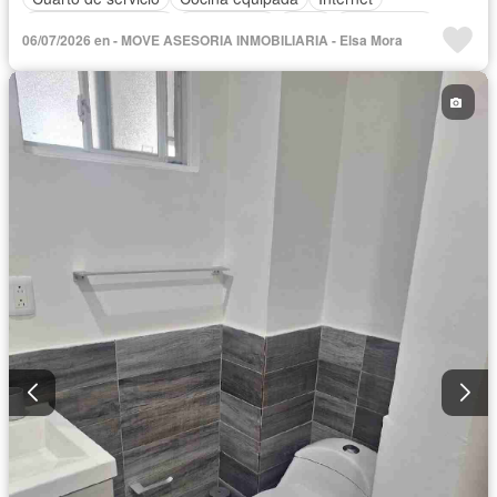
Aire acondicionado
Electricidad
Agua
Calefacción
06/07/2026 en - MOVE ASESORIA INMOBILIARIA - Elsa Mora
Recámara con closet
Conserje
Completamente amueblado