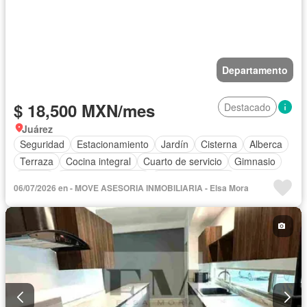
Departamento
$ 18,500 MXN/mes
Destacado
Juárez
Seguridad
Estacionamiento
Jardín
Cisterna
Alberca
Terraza
Cocina integral
Cuarto de servicio
Gimnasio
Balcón
Aire acondicionado
Cocina equipada
06/07/2026 en - MOVE ASESORIA INMOBILIARIA - Elsa Mora
Zona infantil
Electricidad
Agua
Gas natural
Recámara con closet
Caseta de vigilancia