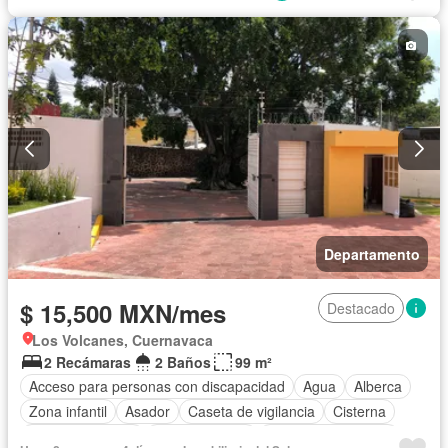
Departamento
$ 15,500 MXN/mes
Destacado
Los Volcanes, Cuernavaca
2 Recámaras
2 Baños
99 m²
Acceso para personas con discapacidad
Agua
Alberca
Zona infantil
Asador
Caseta de vigilancia
Cisterna
Cocina equipada
Cocina integral
Cuarto de Limpieza