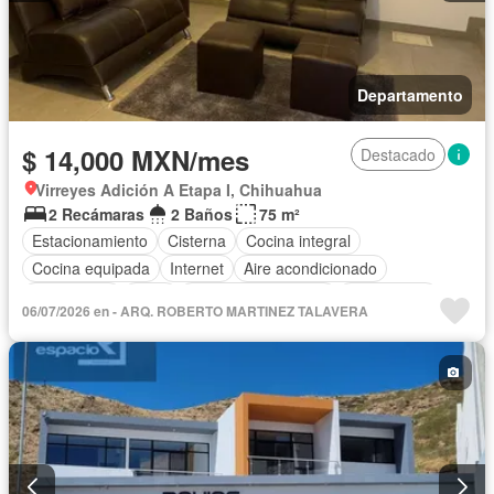
Departamento
$ 14,000 MXN/mes
Destacado
Virreyes Adición A Etapa I, Chihuahua
2 Recámaras
2 Baños
75 m²
Estacionamiento
Cisterna
Cocina integral
Cocina equipada
Internet
Aire acondicionado
Electricidad
Agua
Televisión por cable
Calefacción
06/07/2026 en - ARQ. ROBERTO MARTINEZ TALAVERA
Gas natural
Recámara con closet
Completamente amueblado