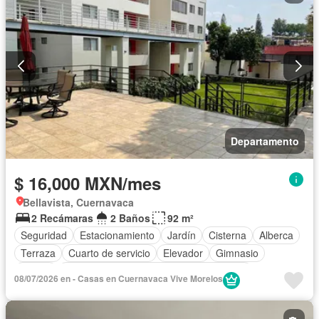
Sin amueblar
Departamento
$ 16,000 MXN/mes
Bellavista, Cuernavaca
2 Recámaras
2 Baños
92 m²
Seguridad
Estacionamiento
Jardín
Cisterna
Alberca
Terraza
Cuarto de servicio
Elevador
Gimnasio
Balcón
Acceso para personas con discapacidad
08/07/2026 en - Casas en Cuernavaca Vive Morelos
Cocina equipada
Zona infantil
Sala polivalente
Internet
Electricidad
Circuito cerrado de televisión
Agua
Asador