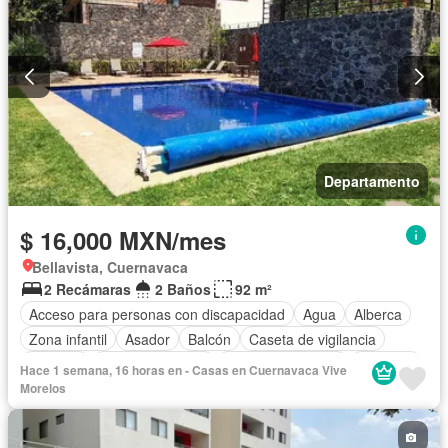
Vista panorámica
Wifi
Zonas verdes
Conserje
Permite niños
Sin amueblar
Departamento
$ 16,000 MXN/mes
Bellavista, Cuernavaca
2 Recámaras
2 Baños
92 m²
Acceso para personas con discapacidad
Agua
Alberca
Zona infantil
Asador
Balcón
Caseta de vigilancia
Cisterna
Cocina equipada
Cuarto de servicio
Elevador
Hace 1 semana, 16 horas en - Casas en Cuernavaca Vive
Estacionamiento
Gimnasio
Internet
Jardín
Morelos
Recámara con closet
Azotea
Sala polivalente
Seguridad
Televisión por cable
Permite niños