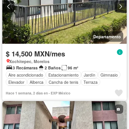
Departamento
$ 14,500 MXN/mes
Xochitepec, Morelos
3 Recámaras
2 Baños
96 m²
Aire acondicionado
Estacionamiento
Jardín
Gimnasio
Elevador
Alberca
Cancha de tenis
Terraza
Completamente amueblado
Hace 1 semana, 2 días en - EXP México