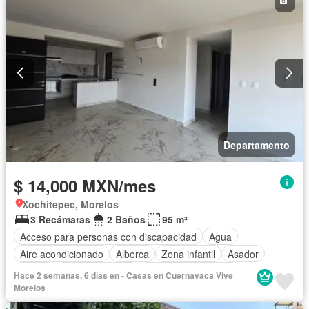
Zonas verdes
Recámara con closet
Caseta de vigilancia
Vista panorámica
Conserje
Wifi
Permite niños
Sin amueblar
Departamento
$ 14,000 MXN/mes
Xochitepec, Morelos
3 Recámaras
2 Baños
95 m²
Acceso para personas con discapacidad
Agua
Aire acondicionado
Alberca
Zona infantil
Asador
Balcón
Cancha de tenis
Caseta de vigilancia
Hace 2 semanas, 6 días en - Casas en Cuernavaca Vive
Circuito cerrado de televisión
Cocina equipada
Morelos
Cuarto de servicio
Electricidad
Elevador