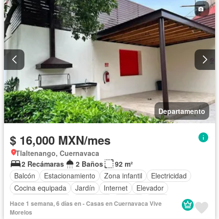
Estacionamiento
Internet
Jardín
Recámara con closet
Sala polivalente
Seguridad
Televisión por cable
Terraza
Vista panorámica
Wifi
Zonas verdes
Conserje
Permite niños
Sin amueblar
Departamento
$ 16,000 MXN/mes
Tlaltenango, Cuernavaca
2 Recámaras
2 Baños
92 m²
Balcón
Estacionamiento
Zona infantil
Electricidad
Cocina equipada
Jardín
Internet
Elevador
Vista panorámica
Seguridad
Alberca
Agua
Hace 1 semana, 6 días en - Casas en Cuernavaca Vive
Morelos