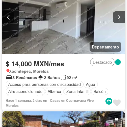
Departamento
$ 14,000 MXN/mes
Destacado
Xochitepec, Morelos
3 Recámaras
2 Baños
92 m²
Acceso para personas con discapacidad
Agua
Aire acondicionado
Alberca
Zona infantil
Balcón
Cancha de tenis
Caseta de vigilancia
Hace 1 semana, 2 días en - Casas en Cuernavaca Vive
Circuito cerrado de televisión
Cisterna
Cocina equipada
Morelos
Cuarto de servicio
Electricidad
Elevador
Estacionamiento
Internet
Jardín
Recámara con closet
Seguridad
Televisión por cable
Terraza