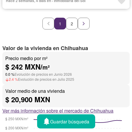
Hace 2 semanas, 4 días en - Inmobiliaria del Sol
Electricidad
Estacionamiento
Jardín
Recámara con closet
Seguridad
Sin amueblar
1
2
Valor de la vivienda en Chihuahua
Precio medio por m²
$ 242 MXN/
m²
0.0 %
Evolución de precios en Junio 2026
2.4 %
Evolución de precios en Julio 2025
Valor medio de una vivienda
$ 20,900 MXN
Ver más información sobre el mercado de Chihuahua
Guardar búsqueda