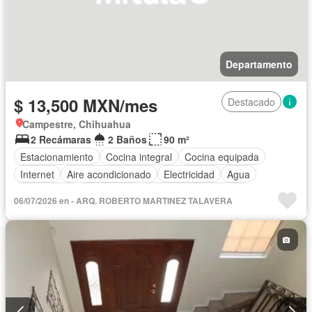
Departamento
$ 13,500 MXN/mes
Destacado
Campestre, Chihuahua
2 Recámaras
2 Baños
90 m²
Estacionamiento
Cocina integral
Cocina equipada
Internet
Aire acondicionado
Electricidad
Agua
Calefacción
Gas natural
Recámara con closet
06/07/2026 en - ARQ. ROBERTO MARTINEZ TALAVERA
Completamente amueblado