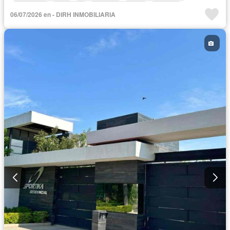
Gimnasio
Elevador
Sala polivalente
Alberca
06/07/2026 en - DIRH INMOBILIARIA
Cancha de tenis
Terraza
Televisión por cable
Jardín
Cisterna
Cocina integral
Cuarto de servicio
Acceso para personas con discapacidad
Seguridad
Electricidad
Agua
Calefacción
Zonas verdes
Conserje
Completamente amueblado