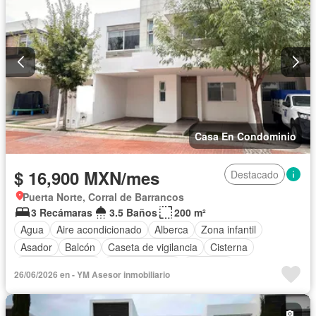
Casa En Condominio
$ 16,900 MXN/mes
Destacado
Puerta Norte, Corral de Barrancos
3 Recámaras
3.5 Baños
200 m²
Agua
Aire acondicionado
Alberca
Zona infantil
Asador
Balcón
Caseta de vigilancia
Cisterna
Cocina equipada
Cocina integral
Conserje
26/06/2026 en - YM Asesor inmobiliario
Cuarto de Limpieza
Cuarto de servicio
Electricidad
Estacionamiento
Gas natural
Gimnasio
Internet