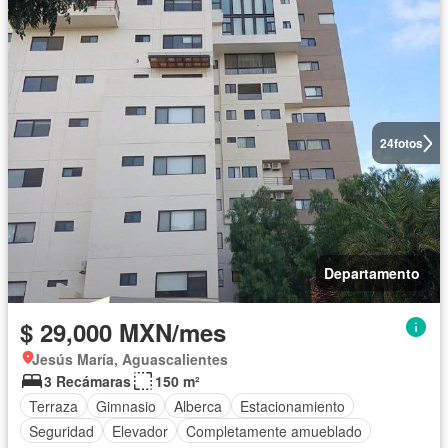
24
fotos
Departamento
$ 29,000 MXN/mes
Jesús María, Aguascalientes
3 Recámaras
150 m²
Terraza
Gimnasio
Alberca
Estacionamiento
Seguridad
Elevador
Completamente amueblado