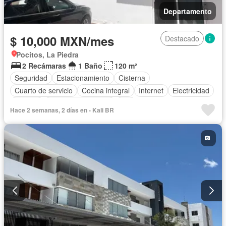
Departamento
$ 10,000 MXN/mes
Destacado
Pocitos, La Piedra
2 Recámaras
1 Baño
120 m²
Seguridad
Estacionamiento
Cisterna
Cuarto de servicio
Cocina integral
Internet
Electricidad
Bodega
Cuarto de Limpieza
Wifi
Hace 2 semanas, 2 días en - Kali BR