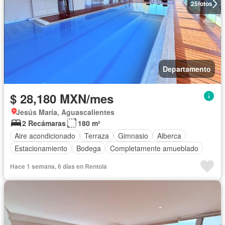
25
fotos
Departamento
$ 28,180 MXN/mes
Jesús María, Aguascalientes
2 Recámaras
180 m²
Aire acondicionado
Terraza
Gimnasio
Alberca
Estacionamiento
Bodega
Completamente amueblado
Hace 1 semana, 6 días en Rentola