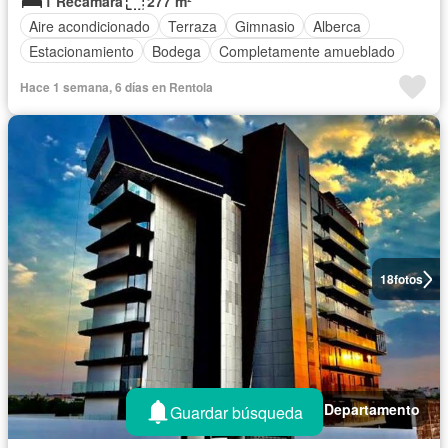
1 Recámara
277 m²
Aire acondicionado
Terraza
Gimnasio
Alberca
Estacionamiento
Bodega
Completamente amueblado
Hace 1 semana, 6 días en Rentola
18
fotos
Departamento
Guardar búsqueda