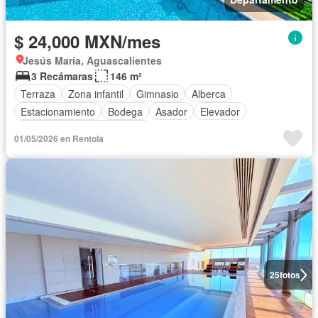
$ 24,000 MXN/mes
Jesús María, Aguascalientes
3 Recámaras
146 m²
Terraza
Zona infantil
Gimnasio
Alberca
Estacionamiento
Bodega
Asador
Elevador
Completamente amueblado
01/05/2026 en Rentola
25
fotos