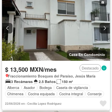
Casa En Condominio
$ 13,500 MXN/mes
Destacado
Fraccionamiento Bosques del Paraíso, Jesús María
3 Recámaras
2.5 Baños
150 m²
Alberca
Asador
Bodega
Caseta de vigilancia
Chimenea
Cocina equipada
Cocina integral
Conserje
Estacionamiento
Recámara con closet
Sala polivalente
22/06/2026 en - Cecilia Lopez Rodriguez
Seguridad
Terraza
Zonas verdes
Sin amueblar