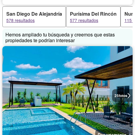
San Diego De Alejandría
Purísima Del Rincón
Num
578 resultados
577 resultados
115 r
Hemos ampliado tu búsqueda y creemos que estas
propiedades te podrían interesar
25
fotos
Departamento