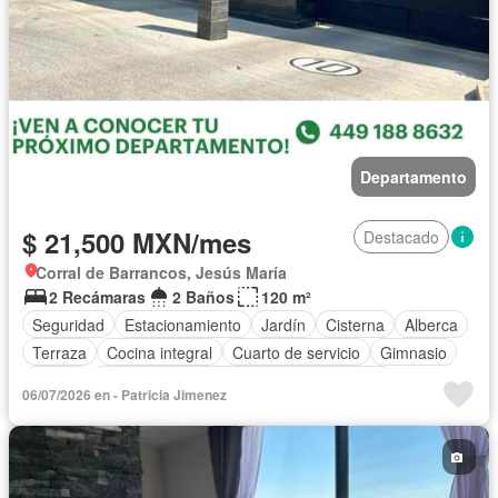
Departamento
$ 21,500 MXN/mes
Destacado
Corral de Barrancos, Jesús María
2 Recámaras
2 Baños
120 m²
Seguridad
Estacionamiento
Jardín
Cisterna
Alberca
Terraza
Cocina integral
Cuarto de servicio
Gimnasio
Balcón
Acceso para personas con discapacidad
06/07/2026 en - Patricia Jimenez
Cocina equipada
Internet
Zona infantil
Sala polivalente
Electricidad
Cancha de tenis
Televisión por cable
Asador
Zonas verdes
Recámara con closet
Caseta de vigilancia
Sauna
Conserje
Solo familias