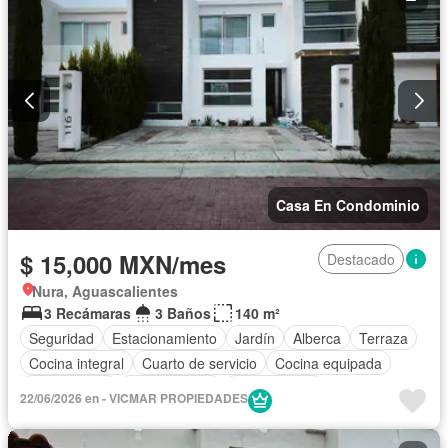
Jacuzzi
Jardín
Recámara con closet
Sala polivalente
Seguridad
Televisión por cable
Terraza
Wifi
Permite mascotas
Permite niños
Completamente amueblado
Casa En Condominio
$ 15,000 MXN/mes
Destacado
Nura, Aguascalientes
3 Recámaras
3 Baños
140 m²
Seguridad
Estacionamiento
Jardín
Alberca
Terraza
Cocina integral
Cuarto de servicio
Cocina equipada
Solo familias
Permite niños
Sin amueblar
22/06/2026 en - VICMAR PROPIEDADES