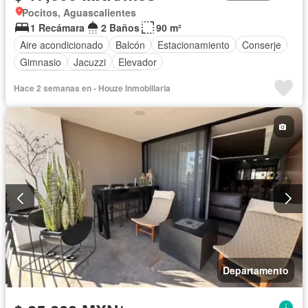
Pocitos, Aguascalientes
1 Recámara
2 Baños
90 m²
Aire acondicionado
Balcón
Estacionamiento
Conserje
Gimnasio
Jacuzzi
Elevador
Completamente amueblado
Hace 2 semanas en - Houze Inmobiliaria
Departamento