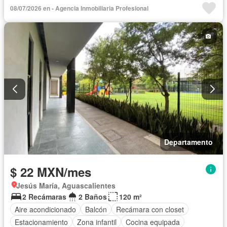
Estacionamiento
Gimnasio
Despacho
08/07/2026 en - Agencia Inmobiliaria Profesional
Recámara con closet
Sala polivalente
Sauna
Seguridad
Terraza
Vista panorámica
Permite mascotas
Departamento
$ 22 MXN/mes
Jesús María, Aguascalientes
2 Recámaras
2 Baños
120 m²
Aire acondicionado
Balcón
Recámara con closet
Estacionamiento
Zona infantil
Cocina equipada