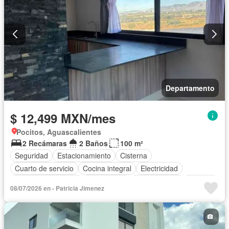
Completamente amueblado
Departamento
$ 12,499 MXN/mes
Pocitos, Aguascalientes
2 Recámaras
2 Baños
100 m²
Seguridad
Estacionamiento
Cisterna
Cuarto de servicio
Cocina integral
Electricidad
Cuarto de Limpieza
Gas natural
Zonas verdes
Bodega
08/07/2026 en - Patricia Jimenez
Recámara con closet
Wifi
Conserje
Agua
Solo familias
Sin amueblar