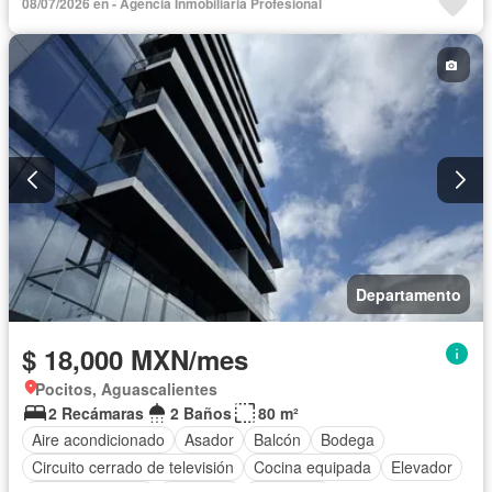
08/07/2026 en - Agencia Inmobiliaria Profesional
Zona infantil
Sala polivalente
Internet
Electricidad
Azotea
Agua
Gas natural
Zonas verdes
Recámara con closet
Caseta de vigilancia
Permite mascotas
Permite niños
Solo familias
Sin amueblar
Departamento
$ 18,000 MXN/mes
Pocitos, Aguascalientes
2 Recámaras
2 Baños
80 m²
Aire acondicionado
Asador
Balcón
Bodega
Circuito cerrado de televisión
Cocina equipada
Elevador