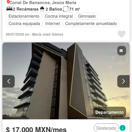
Corral De Barrancos, Jesús María
2 Recámaras
2 Baños
71 m²
Estacionamiento
Cocina integral
Gimnasio
Cocina equipada
Internet
Completamente amueblado
06/07/2026 en - María José Gómez
Departamento
$ 17,000 MXN/mes
Destacado