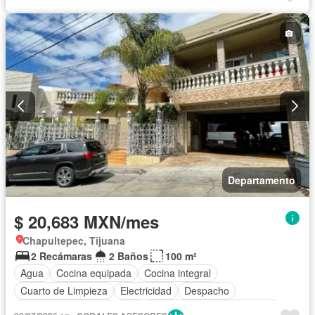
Departamento
$ 20,683 MXN/mes
Chapultepec, Tijuana
2 Recámaras
2 Baños
100 m²
Agua
Cocina equipada
Cocina integral
Cuarto de Limpieza
Electricidad
Despacho
Televisión por cable
Wifi
Completamente amueblado