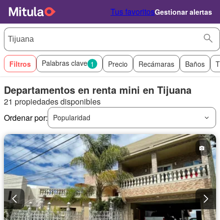
Tus favoritos
Gestionar alertas
Palabras clave
Filtros
1
Precio
Recámaras
Baños
T
Departamentos en renta mini en Tijuana
21 propiedades disponibles
Ordenar por:
Popularidad