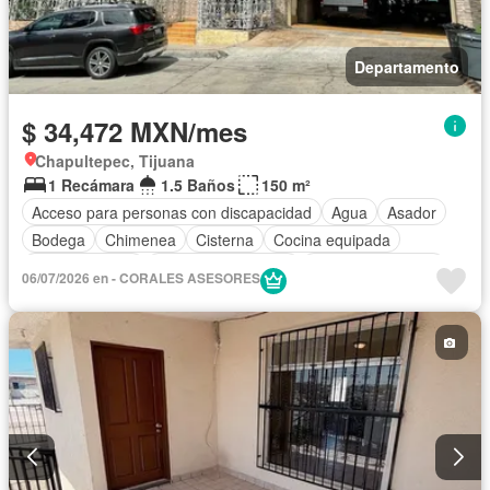
Departamento
$ 34,472 MXN/mes
Chapultepec, Tijuana
1 Recámara
1.5 Baños
150 m²
Acceso para personas con discapacidad
Agua
Asador
Bodega
Chimenea
Cisterna
Cocina equipada
Cocina integral
Cuarto de Limpieza
Cuarto de servicio
06/07/2026 en - CORALES ASESORES
Electricidad
Estacionamiento
Internet
Recámara con closet
Televisión por cable
Terraza
Vista panorámica
Wifi
Completamente amueblado