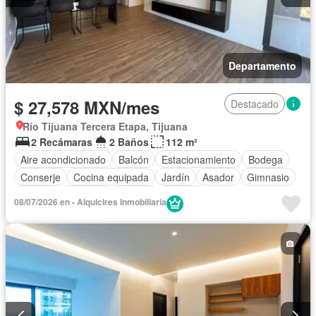
Departamento
$ 27,578 MXN/mes
Destacado
Río Tijuana Tercera Etapa, Tijuana
2 Recámaras
2 Baños
112 m²
Aire acondicionado
Balcón
Estacionamiento
Bodega
Conserje
Cocina equipada
Jardín
Asador
Gimnasio
Jacuzzi
Elevador
Alberca
Terraza
08/07/2026 en - Alquicires Inmobiliaria
Completamente amueblado