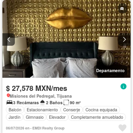
Departamento
$ 27,578 MXN/mes
Misiones del Pedregal, Tijuana
3 Recámaras
2 Baños
90 m²
Balcón
Estacionamiento
Conserje
Cocina equipada
Jardín
Gimnasio
Elevador
Completamente amueblado
06/07/2026 en - EMDI Realty Group