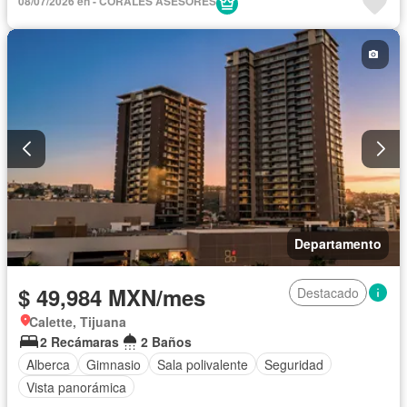
08/07/2026 en - CORALES ASESORES
Departamento
$ 49,984 MXN/mes
Destacado
Calette, Tijuana
2 Recámaras
2 Baños
Alberca
Gimnasio
Sala polivalente
Seguridad
Vista panorámica