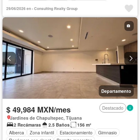
Circuito cerrado de televisión
Cocina equipada
29/06/2026 en - Consulting Realty Group
Cocina integral
Estacionamiento
Seguridad
Departamento
$ 49,984 MXN/mes
Destacado
Jardines de Chapultepec, Tijuana
2 Recámaras
2.5 Baños
156 m²
Alberca
Zona infantil
Estacionamiento
Gimnasio