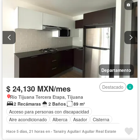
Departamento
$ 24,130 MXN/mes
Destacado
Río Tijuana Tercera Etapa, Tijuana
2 Recámaras
2 Baños
89 m²
Acceso para personas con discapacidad
Aire acondicionado
Alberca
Asador
Cisterna
Elevador
Gimnasio
Jacuzzi
Recámara con closet
Hace 5 días, 21 horas en - Tanairy Aguilar/ Aguilar Real Estate
Sala polivalente
Parcialmente amueblado