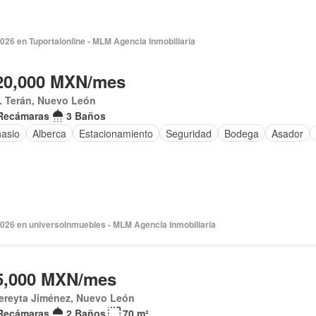
026 en Tuportalonline - MLM Agencia Inmobiliaria
20,000 MXN/mes
. Terán, Nuevo León
Recámaras
3 Baños
asio
Alberca
Estacionamiento
Seguridad
Bodega
Asador
2026 en universoInmuebles - MLM Agencia Inmobiliaria
5,000 MXN/mes
ereyta Jiménez, Nuevo León
Recámaras
2 Baños
70 m²