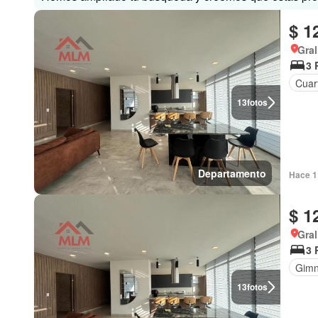
$ 1
Gral
3 
Cuart
13
fotos
Departamento
Hace 1
$ 1
Gral
3 
Gimn
13
fotos