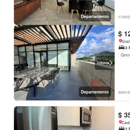
Departamento
11/05/2
$ 1
Gral
3 
Gimn
12
fotos
Departamento
30/01/
$ 3
Cad
3 