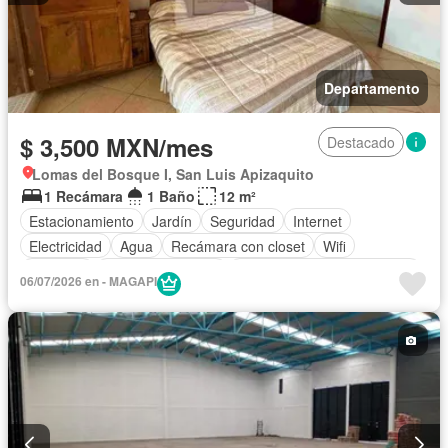
Departamento
$ 3,500 MXN/mes
Destacado
Lomas del Bosque I, San Luis Apizaquito
1 Recámara
1 Baño
12 m²
Estacionamiento
Jardín
Seguridad
Internet
Electricidad
Agua
Recámara con closet
Wifi
Conserje
Cuarto de servicio
Completamente amueblado
06/07/2026 en - MAGAPI