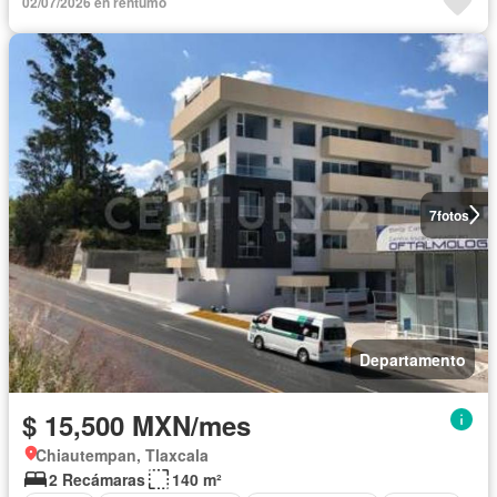
02/07/2026 en rentumo
7
fotos
Departamento
$ 15,500 MXN/mes
Chiautempan, Tlaxcala
2 Recámaras
140 m²