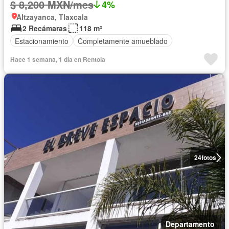
$ 8,200 MXN/mes
4%
Altzayanca, Tlaxcala
2 Recámaras
118 m²
Estacionamiento
Completamente amueblado
Hace 1 semana, 1 día en Rentola
24
fotos
Departamento