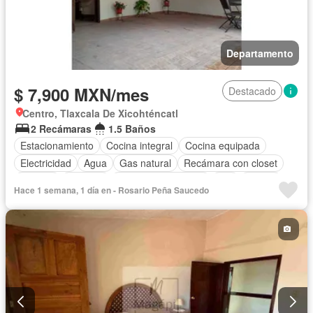
Departamento
$ 7,900 MXN/mes
Destacado
Centro, Tlaxcala De Xicohténcatl
2 Recámaras
1.5 Baños
Estacionamiento
Cocina integral
Cocina equipada
Electricidad
Agua
Gas natural
Recámara con closet
Internet
Cisterna
Televisión por cable
Wifi
Balcón
Hace 1 semana, 1 día en - Rosario Peña Saucedo
Solo familias
Completamente amueblado