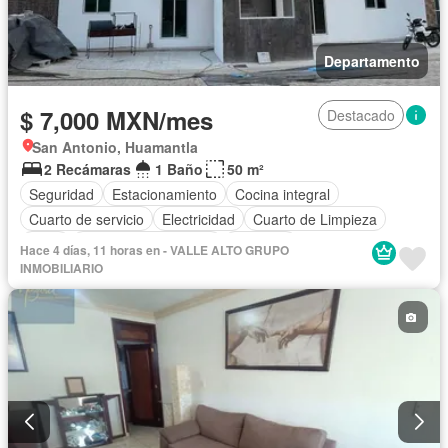
Departamento
$ 7,000 MXN/mes
Destacado
San Antonio, Huamantla
2 Recámaras
1 Baño
50 m²
Seguridad
Estacionamiento
Cocina integral
Cuarto de servicio
Electricidad
Cuarto de Limpieza
Agua
Recámara con closet
Conserje
Hace 4 días, 11 horas en - VALLE ALTO GRUPO
Permite mascotas
Permite niños
Solo familias
INMOBILIARIO
Completamente amueblado