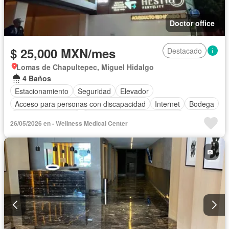
Doctor office
$ 25,000 MXN/mes
Destacado
Lomas de Chapultepec, Miguel Hidalgo
4 Baños
Estacionamiento
Seguridad
Elevador
Acceso para personas con discapacidad
Internet
Bodega
Aire acondicionado
Circuito cerrado de televisión
26/05/2026 en - Wellness Medical Center
Electricidad
Agua
Calefacción
Gas natural
Wifi