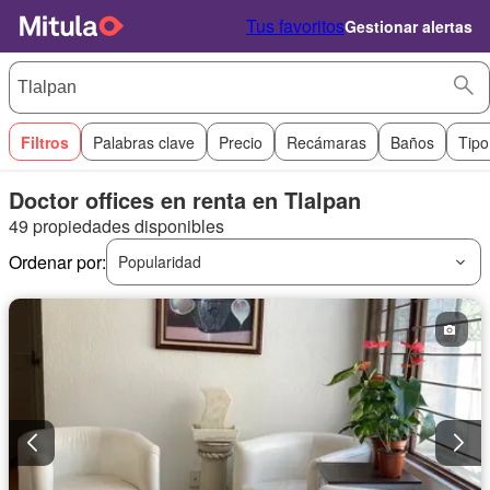
Tus favoritos
Gestionar alertas
Filtros
Palabras clave
Precio
Recámaras
Baños
Tipo
Doctor offices en renta en Tlalpan
49 propiedades disponibles
Ordenar por:
Popularidad