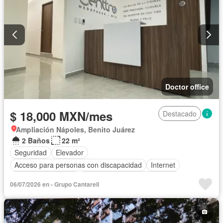
Doctor office
$ 18,000 MXN/mes
Destacado
Ampliación Nápoles, Benito Juárez
2 Baños
22 m²
Seguridad
Elevador
Acceso para personas con discapacidad
Internet
Aire acondicionado
Circuito cerrado de televisión
06/07/2026 en - Grupo Cantarell
Electricidad
Agua