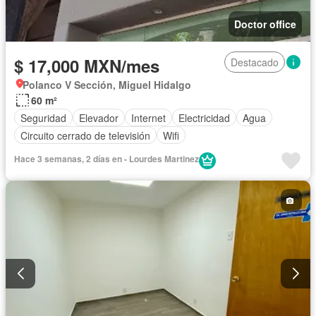
Doctor office
$ 17,000 MXN/mes
Destacado
Polanco V Sección, Miguel Hidalgo
60 m²
Seguridad
Elevador
Internet
Electricidad
Agua
Circuito cerrado de televisión
Wifi
Hace 3 semanas, 2 días en - Lourdes Martinez