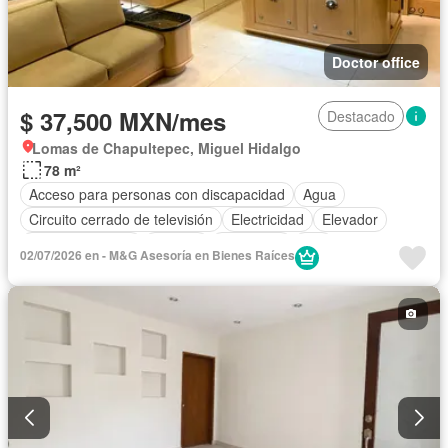
Doctor office
$ 37,500 MXN/mes
Destacado
Lomas de Chapultepec, Miguel Hidalgo
78 m²
Acceso para personas con discapacidad
Agua
Circuito cerrado de televisión
Electricidad
Elevador
Estacionamiento
Internet
Seguridad
Wifi
02/07/2026 en - M&G Asesoría en Bienes Raíces