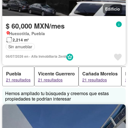
Edificio
$ 60,000 MXN/mes
Huexotitla, Puebla
2,214 m²
Sin amueblar
06/07/2026 en - Alfa Inmobiliaria Zenit
Puebla
Vicente Guerrero
Cañada Morelos
M
21 resultados
21 resultados
21 resultados
2
Hemos ampliado tu búsqueda y creemos que estas
propiedades te podrían interesar