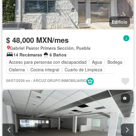
Edificio
$ 48,000 MXN/mes
Gabriel Pastor Primera Sección, Puebla
14 Recámaras
6 Baños
Acceso para personas con discapacidad
Agua
Bodega
Cisterna
Cocina integral
Cuarto de Limpieza
Electricidad
Estacionamiento
Internet
Despacho
06/07/2026 en - ARCUZ GRUPO INMOBILIARIO
Recámara con closet
Sala polivalente
Wifi