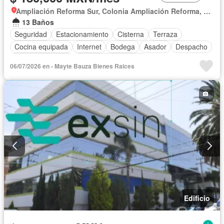
Ampliación Reforma Sur, Colonia Ampliación Reforma, Heróica Puebla de Zaragoza
13 Baños
Seguridad
Estacionamiento
Cisterna
Terraza
Cocina equipada
Internet
Bodega
Asador
Despacho
Vista panorámica
Caseta de vigilancia
06/07/2026 en - Mayte Bauza Bienes Raices
Edificio