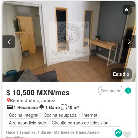
Agua
Estudio
$ 10,500 MXN/mes
Destacado
Benito Juárez, Juárez
1 Recámara
1 Baño
40 m²
Cocina integral
Cocina equipada
Internet
Aire acondicionado
Circuito cerrado de televisión
Electricidad
Agua
Calefacción
Televisión por cable
Hace 3 semanas, 1 día en - Marisela de Triana Asesor
Wifi
Completamente amueblado
Inmobiliario