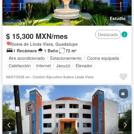
Estudio
$ 15,300 MXN/mes
Destacado
Rivera de Linda Vista, Guadalupe
1 Recámara
1 Baño
72 m²
Aire acondicionado
Estacionamiento
Cocina equipada
Calefacción
Internet
Jacuzzi
Elevador
Sala polivalente
Televisión por cable
08/07/2026 en - Confort Ejecutivo Suites Linda Vista
Completamente amueblado