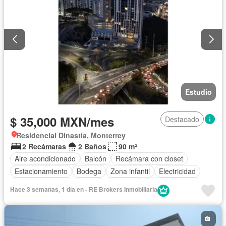
Estudio
$ 35,000 MXN/mes
Destacado
Residencial Dinastía, Monterrey
2 Recámaras
2 Baños
90 m²
Aire acondicionado
Balcón
Recámara con closet
Estacionamiento
Bodega
Zona infantil
Electricidad
Cocina equipada
Asador
Gimnasio
Cocina integral
Hace 3 semanas, 1 día en - RE Brokers Inmobiliaria
Internet
Elevador
Sala polivalente
Gas natural
Vista panorámica
Seguridad
Alberca
Agua