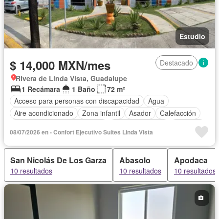
Estudio
$ 14,000 MXN/mes
Destacado
Rivera de Linda Vista, Guadalupe
1 Recámara
1 Baño
72 m²
Acceso para personas con discapacidad
Agua
Aire acondicionado
Zona infantil
Asador
Calefacción
Circuito cerrado de televisión
Cocina equipada
Elevador
08/07/2026 en - Confort Ejecutivo Suites Linda Vista
Estacionamiento
Internet
Despacho
Televisión por cable
Wifi
Completamente amueblado
San Nicolás De Los Garza
Abasolo
Apodaca
10 resultados
10 resultados
10 resultados