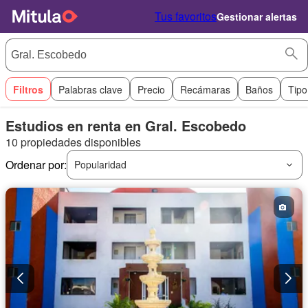
Tus favoritos
Gestionar alertas
Filtros
Palabras clave
Precio
Recámaras
Baños
Tipo
Estudios en renta en Gral. Escobedo
10 propiedades disponibles
Ordenar por:
Popularidad