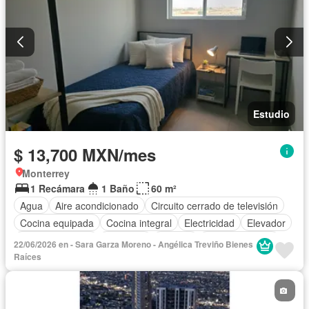
Estudio
$ 13,700 MXN/mes
Monterrey
1 Recámara
1 Baño
60 m²
Agua
Aire acondicionado
Circuito cerrado de televisión
Cocina equipada
Cocina integral
Electricidad
Elevador
Estacionamiento
Gimnasio
Internet
Sala polivalente
22/06/2026 en - Sara Garza Moreno - Angélica Treviño Bienes
Terraza
Wifi
Completamente amueblado
Raíces