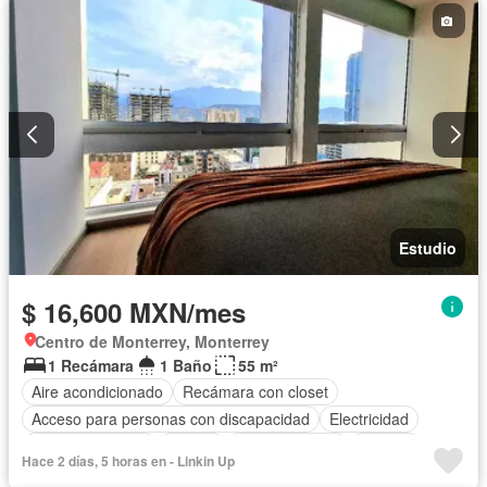
Estudio
$ 16,600 MXN/mes
Centro de Monterrey, Monterrey
1 Recámara
1 Baño
55 m²
Aire acondicionado
Recámara con closet
Acceso para personas con discapacidad
Electricidad
Cocina equipada
Asador
Cocina integral
Internet
Hace 2 días, 5 horas en - Linkin Up
Elevador
Despacho
Vista panorámica
Seguridad