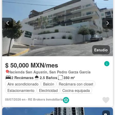
Estudio
$ 50,000 MXN/mes
Hacienda San Agustín, San Pedro Garza García
2 Recámaras
2.5 Baños
350 m²
Aire acondicionado
Balcón
Recámara con closet
Estacionamiento
Electricidad
Cocina equipada
Cocina integral
Internet
Elevador
Gas natural
08/07/2026 en - RE Brokers Inmobiliaria
Alberca
Agua