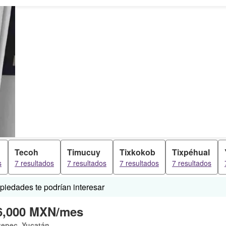
Tecoh
Timucuy
Tixkokob
Tixpéhual
s
7 resultados
7 resultados
7 resultados
7 resultados
iedades te podrían interesar
6,000 MXN/mes
tepec, Yucatán