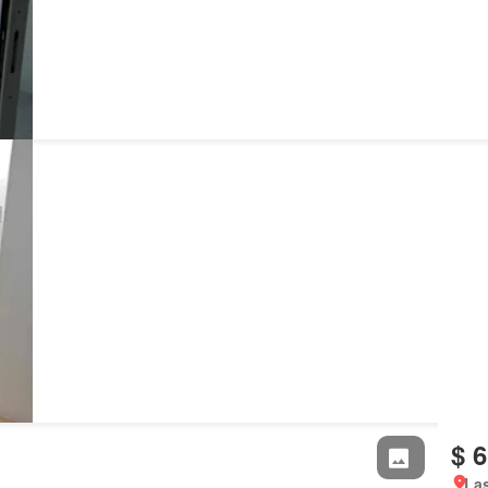
$ 
La