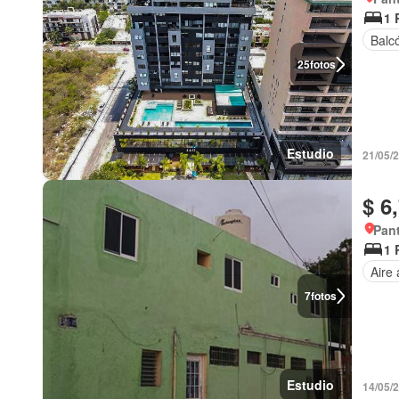
1 
Balc
25
fotos
Estudio
21/05/
$ 6
Pan
1 
Aire
7
fotos
Estudio
14/05/