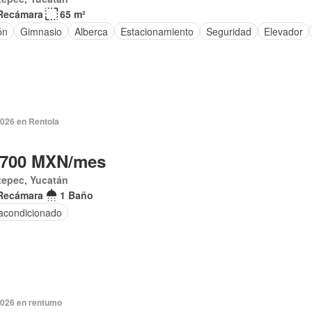
Recámara
65 m²
ón
Gimnasio
Alberca
Estacionamiento
Seguridad
Elevador
2026 en Rentola
,700 MXN/mes
tepec, Yucatán
Recámara
1 Baño
 acondicionado
2026 en rentumo