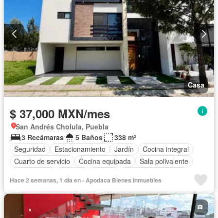
Casa
$ 37,000 MXN/mes
San Andrés Cholula, Puebla
3 Recámaras
5 Baños
338 m²
Seguridad
Estacionamiento
Jardín
Cocina integral
Cuarto de servicio
Cocina equipada
Sala polivalente
Zona infantil
Bodega
Azotea
Cuarto de Limpieza
Hace 2 semanas, 1 día en - Apodaca Bienes Inmuebles
Electricidad
Asador
Permite mascotas
Sin amueblar