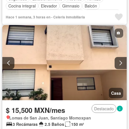
Cocina integral
Elevador
Gimnasio
Balcón
Acceso para personas con discapacidad
Cocina equipada
Hace 1 semana, 3 horas en - Celeris Inmobiliaria
Zona infantil
Sala polivalente
Internet
Electricidad
Circuito cerrado de televisión
Azotea
Jacuzzi
Agua
Calefacción
Televisión por cable
Asador
Chimenea
Vista panorámica
Recámara con closet
Sauna
Wifi
Conserje
Caseta de vigilancia
Completamente amueblado
Casa
$ 15,500 MXN/mes
Destacado
Lomas de San Juan, Santiago Momoxpan
3 Recámaras
2.5 Baños
150 m²