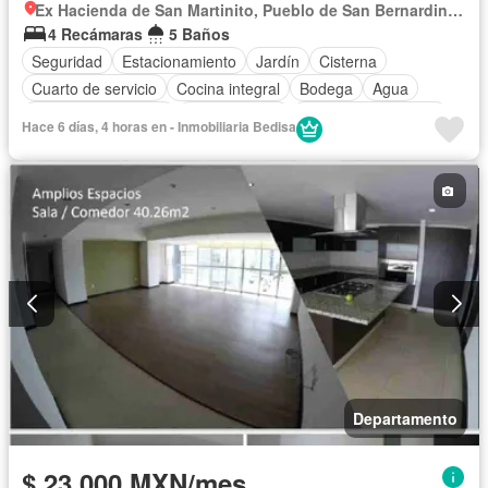
Ex Hacienda de San Martinito, Pueblo de San Bernardino Tlaxcalancingo
4 Recámaras
5 Baños
Seguridad
Estacionamiento
Jardín
Cisterna
Cuarto de servicio
Cocina integral
Bodega
Agua
Cuarto de Limpieza
Zonas verdes
Caseta de vigilancia
Hace 6 días, 4 horas en - Inmobiliaria Bedisa
Conserje
Recámara con closet
Vista panorámica
Sin amueblar
Departamento
$ 23,000 MXN/mes