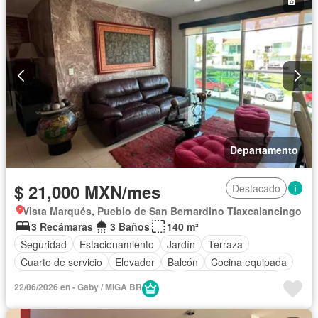
Departamento
$ 21,000 MXN/mes
Destacado
Vista Marqués, Pueblo de San Bernardino Tlaxcalancingo
3 Recámaras
3 Baños
140 m²
Seguridad
Estacionamiento
Jardín
Terraza
Cuarto de servicio
Elevador
Balcón
Cocina equipada
Electricidad
Cuarto de Limpieza
Caseta de vigilancia
22/06/2026 en - Gaby / MIGA BR
Completamente amueblado