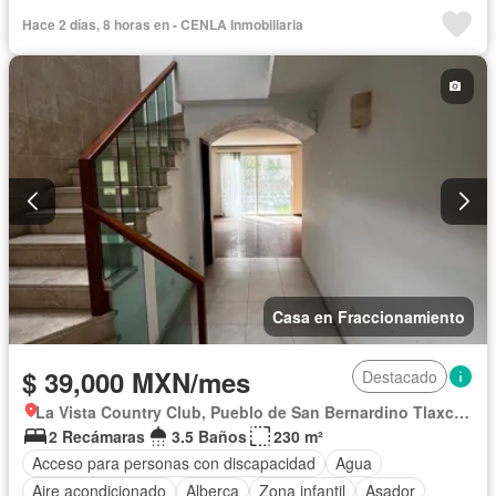
Cocina equipada
Sala polivalente
Electricidad
Agua
Hace 2 días, 8 horas en - CENLA Inmobiliaria
Recámara con closet
Caseta de vigilancia
Sin amueblar
Casa en Fraccionamiento
$ 39,000 MXN/mes
Destacado
La Vista Country Club, Pueblo de San Bernardino Tlaxcalancingo
2 Recámaras
3.5 Baños
230 m²
Acceso para personas con discapacidad
Agua
Aire acondicionado
Alberca
Zona infantil
Asador