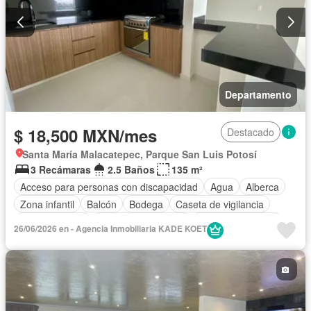
Departamento
$ 18,500 MXN/mes
Destacado
Santa María Malacatepec, Parque San Luis Potosí
3 Recámaras
2.5 Baños
135 m²
Acceso para personas con discapacidad
Agua
Alberca
Zona infantil
Balcón
Bodega
Caseta de vigilancia
Cocina integral
Cuarto de Limpieza
Cuarto de servicio
26/06/2026 en - Agencia Inmobiliaria KADE KOET
Electricidad
Elevador
Estacionamiento
Gas natural
Gimnasio
Jardín
Despacho
Recámara con closet
Sala polivalente
Seguridad
Wifi
Zonas verdes
Sin amueblar