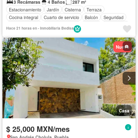
3 Recámaras
4 Baños
287 m²
Estacionamiento
Jardín
Cisterna
Terraza
Cocina integral
Cuarto de servicio
Balcón
Seguridad
Sala polivalente
Cocina equipada
Bodega
Electricidad
Hace 21 horas en - Inmobiliaria Bedisa
Cuarto de Limpieza
Zonas verdes
Recámara con closet
Vista panorámica
Caseta de vigilancia
Sin amueblar
Nuevo
Casa
$ 25,000 MXN/mes
San Andrés Cholula, Puebla