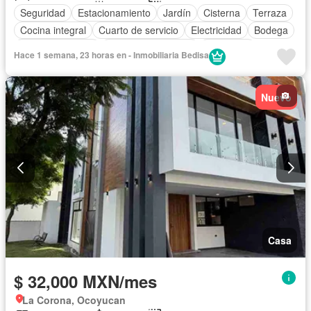
Seguridad
Estacionamiento
Jardín
Cisterna
Terraza
Cocina integral
Cuarto de servicio
Electricidad
Bodega
Cocina equipada
Cuarto de Limpieza
Despacho
Hace 1 semana, 23 horas en - Inmobiliaria Bedisa
Vista panorámica
Recámara con closet
Zonas verdes
Caseta de vigilancia
Sin amueblar
Nuevo
Casa
$ 32,000 MXN/mes
La Corona, Ocoyucan