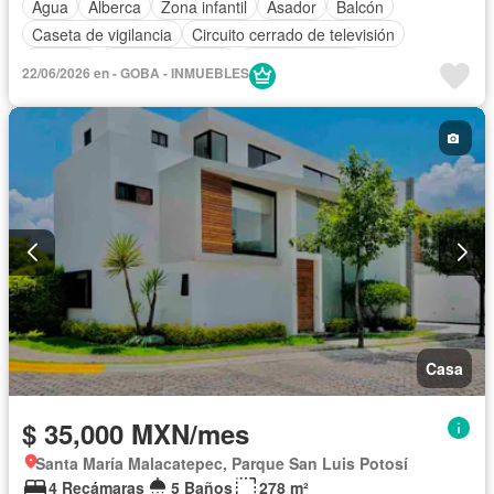
Agua
Alberca
Zona infantil
Asador
Balcón
Caseta de vigilancia
Circuito cerrado de televisión
Cisterna
Cocina equipada
Cocina integral
22/06/2026 en - GOBA - INMUEBLES
Cuarto de servicio
Elevador
Estacionamiento
Gimnasio
Internet
Jacuzzi
Jardín
Recámara con closet
Sala polivalente
Sauna
Terraza
Vista panorámica
Wifi
Zonas verdes
Permite mascotas
Permite niños
Solo familias
Sin amueblar
Casa
$ 35,000 MXN/mes
Santa María Malacatepec, Parque San Luis Potosí
4 Recámaras
5 Baños
278 m²