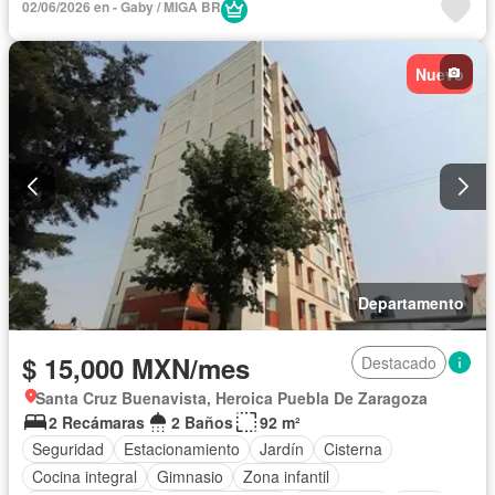
02/06/2026 en - Gaby / MIGA BR
Aire acondicionado
Electricidad
Jacuzzi
Agua
Cuarto de Limpieza
Gas natural
Zonas verdes
Nuevo
Recámara con closet
Caseta de vigilancia
Completamente amueblado
Departamento
$ 15,000 MXN/mes
Destacado
Santa Cruz Buenavista, Heroica Puebla De Zaragoza
2 Recámaras
2 Baños
92 m²
Seguridad
Estacionamiento
Jardín
Cisterna
Cocina integral
Gimnasio
Zona infantil