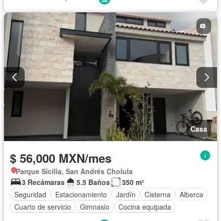
Recámara con closet
Caseta de vigilancia
Parcialmente amueblado
Casa
$ 56,000 MXN/mes
Parque Sicilia, San Andrés Cholula
3 Recámaras
5.5 Baños
350 m²
Seguridad
Estacionamiento
Jardín
Cisterna
Alberca
Cuarto de servicio
Gimnasio
Cocina equipada
Zona infantil
Sala polivalente
Bodega