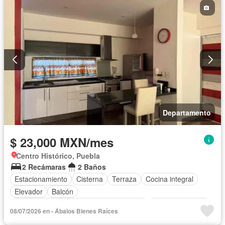
Departamento
$ 23,000 MXN/mes
Centro Histórico, Puebla
2 Recámaras
2 Baños
Estacionamiento
Cisterna
Terraza
Cocina integral
Elevador
Balcón
Acceso para personas con discapacidad
Cocina equipada
08/07/2026 en - Ábalos Bienes Raíces
Azotea
Cuarto de Limpieza
Vista panorámica