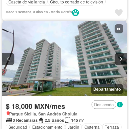
Caseta de vigilancia
Circuito cerrado de televisión
Cisterna
Cocina equipada
Cocina integral
Hace 1 semana, 3 días en - María Cortés
Cuarto de Limpieza
Electricidad
Estacionamiento
Gas natural
Gimnasio
Jardín
Recámara con closet
Sala polivalente
Seguridad
Vista panorámica
Zonas verdes
Sin amueblar
Departamento
$ 18,000 MXN/mes
Destacado
Parque Sicilia, San Andrés Cholula
3 Recámaras
2.5 Baños
145 m²
Seguridad
Estacionamiento
Jardín
Cisterna
Terraza