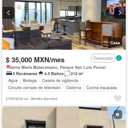
Casa
$ 35,000 MXN/mes
Destacado
Santa María Malacatepec, Parque San Luis Potosí
3 Recámaras
4.5 Baños
212 m²
Agua
Bodega
Caseta de vigilancia
Circuito cerrado de televisión
Cisterna
Cocina equipada
Cocina integral
Cuarto de Limpieza
Cuarto de servicio
27/05/2026 en - Monika Narváez
Electricidad
Estacionamiento
Gimnasio
Internet
Jardín
Recámara con closet
Azotea
Sala polivalente
Seguridad
Terraza
Vista panorámica
Completamente amueblado