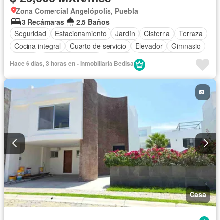
Zona Comercial Angelópolis, Puebla
3 Recámaras
2.5 Baños
Seguridad
Estacionamiento
Jardín
Cisterna
Terraza
Cocina integral
Cuarto de servicio
Elevador
Gimnasio
Balcón
Vista panorámica
Asador
Caseta de vigilancia
Hace 6 días, 3 horas en - Inmobiliaria Bedisa
Wifi
Cuarto de Limpieza
Sin amueblar
Casa