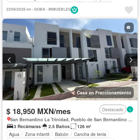
Cocina integral
Cuarto de Limpieza
Electricidad
22/06/2026 en - GOBA - INMUEBLES
Estacionamiento
Jardín
Recámara con closet
Zonas verdes
Permite mascotas
Sin amueblar
Casa en Fraccionamiento
$ 18,950 MXN/mes
Destacado
San Bernardino La Trinidad, Pueblo de San Bernardino Tlaxcalancingo
3 Recámaras
2.5 Baños
126 m²
Agua
Zona infantil
Balcón
Cancha de tenis