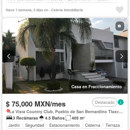
Balcón
Bodega
Cancha de tenis
Caseta de vigilancia
Hace 1 semana, 3 días en - Celeris Inmobiliaria
Circuito cerrado de televisión
Cisterna
Cocina equipada
Cocina integral
Cuarto de Limpieza
Cuarto de servicio
Electricidad
Estacionamiento
Gimnasio
Jardín
Recámara con closet
Sala polivalente
Seguridad
Televisión por cable
Terraza
Wifi
Sin amueblar
Casa en Fraccionamiento
$ 75,000 MXN/mes
Destacado
La Vista Country Club, Pueblo de San Bernardino Tlaxcalancingo
3 Recámaras
4.5 Baños
405 m²
Jardín
Seguridad
Estacionamiento
Cisterna
Terraza