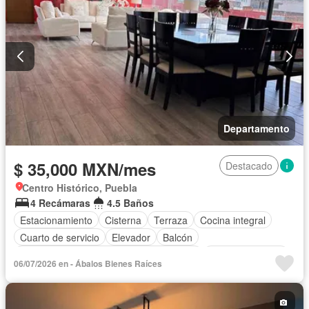
Departamento
$ 35,000 MXN/mes
Destacado
Centro Histórico, Puebla
4 Recámaras
4.5 Baños
Estacionamiento
Cisterna
Terraza
Cocina integral
Cuarto de servicio
Elevador
Balcón
Acceso para personas con discapacidad
Cocina equipada
06/07/2026 en - Ábalos Bienes Raíces
Azotea
Cuarto de Limpieza
Vista panorámica
Recámara con closet
Conserje
Completamente amueblado