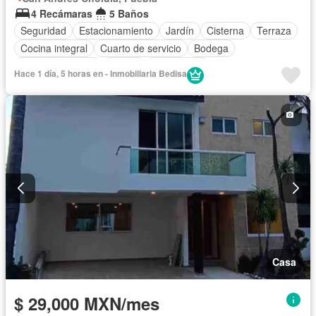
4 Recámaras
5 Baños
Seguridad
Estacionamiento
Jardín
Cisterna
Terraza
Cocina integral
Cuarto de servicio
Bodega
Cocina equipada
Balcón
Electricidad
Hace 1 día, 5 horas en - Inmobiliaria Bedisa
Cuarto de Limpieza
Zonas verdes
Caseta de vigilancia
Despacho
Recámara con closet
Sin amueblar
Casa
$ 29,000 MXN/mes