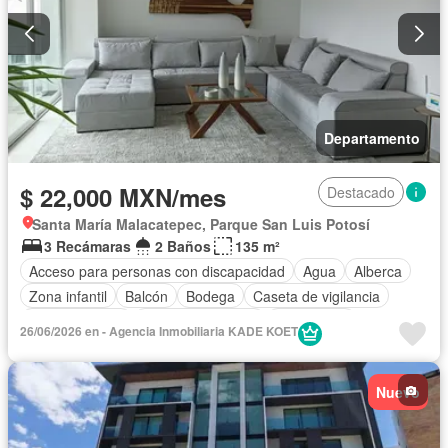
Departamento
$ 22,000 MXN/mes
Destacado
Santa María Malacatepec, Parque San Luis Potosí
3 Recámaras
2 Baños
135 m²
Acceso para personas con discapacidad
Agua
Alberca
Zona infantil
Balcón
Bodega
Caseta de vigilancia
Cocina integral
Cuarto de servicio
Electricidad
26/06/2026 en - Agencia Inmobiliaria KADE KOET
Elevador
Estacionamiento
Gas natural
Gimnasio
Internet
Despacho
Sala polivalente
Seguridad
Nuevo
Vista panorámica
Wifi
Completamente amueblado