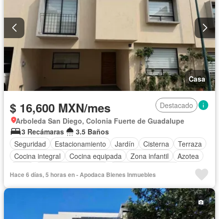
Casa
$ 16,600 MXN/mes
Destacado
Arboleda San Diego, Colonia Fuerte de Guadalupe
3 Recámaras
3.5 Baños
Seguridad
Estacionamiento
Jardín
Cisterna
Terraza
Cocina integral
Cocina equipada
Zona infantil
Azotea
Agua
Recámara con closet
Caseta de vigilancia
Hace 6 días, 5 horas en - Apodaca Bienes Inmuebles
Sin amueblar