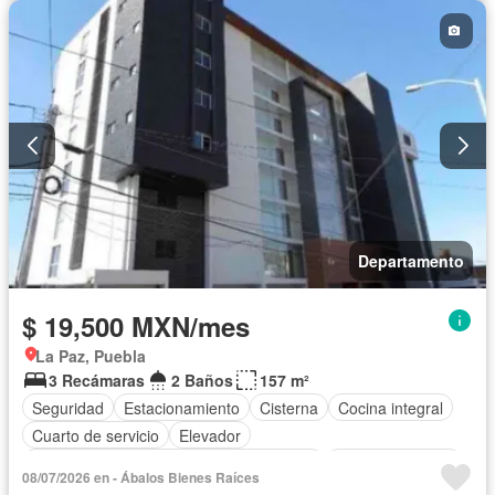
Recámara con closet
Conserje
Completamente amueblado
Departamento
$ 19,500 MXN/mes
La Paz, Puebla
3 Recámaras
2 Baños
157 m²
Seguridad
Estacionamiento
Cisterna
Cocina integral
Cuarto de servicio
Elevador
Acceso para personas con discapacidad
Cocina equipada
08/07/2026 en - Ábalos Bienes Raíces
Sala polivalente
Bodega
Azotea
Cuarto de Limpieza