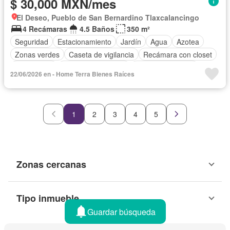
$ 30,000 MXN/mes
El Deseo, Pueblo de San Bernardino Tlaxcalancingo
4 Recámaras
4.5 Baños
350 m²
Seguridad
Estacionamiento
Jardín
Agua
Azotea
Zonas verdes
Caseta de vigilancia
Recámara con closet
Gas natural
Cuarto de Limpieza
Cuarto de servicio
22/06/2026 en - Home Terra Bienes Raíces
Permite niños
Permite mascotas
1
2
3
4
5
Zonas cercanas
Tipo inmueble
Guardar búsqueda