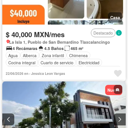
Casa
$ 40,000 MXN/mes
Destacado
La Isla 1, Pueblo de San Bernardino Tlaxcalancingo
4 Recámaras
4.5 Baños
465 m²
Agua
Alberca
Zona infantil
Chimenea
Cocina integral
Cuarto de servicio
Electricidad
Estacionamiento
Recámara con closet
Permite mascotas
22/06/2026 en - Jessica Leon Vargas
Permite niños
Sin amueblar
Nuevo