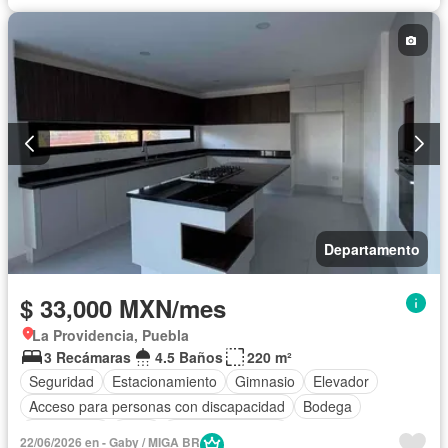
Vista panorámica
Recámara con closet
Conserje
Sin amueblar
Departamento
$ 33,000 MXN/mes
La Providencia, Puebla
3 Recámaras
4.5 Baños
220 m²
Seguridad
Estacionamiento
Gimnasio
Elevador
Acceso para personas con discapacidad
Bodega
Electricidad
Agua
Vista panorámica
22/06/2026 en - Gaby / MIGA BR