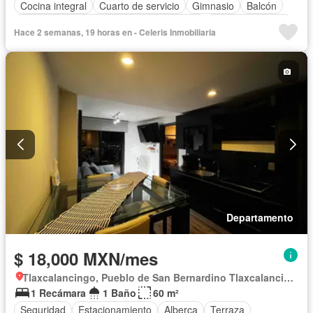
Cocina integral
Cuarto de servicio
Gimnasio
Balcón
Acceso para personas con discapacidad
Cocina equipada
Hace 2 semanas, 19 horas en - Celeris Inmobiliaria
Zona infantil
Sala polivalente
Internet
Aire acondicionado
Bodega
Circuito cerrado de televisión
Electricidad
Agua
Cuarto de Limpieza
Cancha de tenis
Televisión por cable
Calefacción
Gas natural
Wifi
Conserje
Sauna
Caseta de vigilancia
Recámara con closet
Despacho
Zonas verdes
Chimenea
Asador
Sin amueblar
Departamento
$ 18,000 MXN/mes
Tlaxcalancingo, Pueblo de San Bernardino Tlaxcalancingo
1 Recámara
1 Baño
60 m²
Seguridad
Estacionamiento
Alberca
Terraza