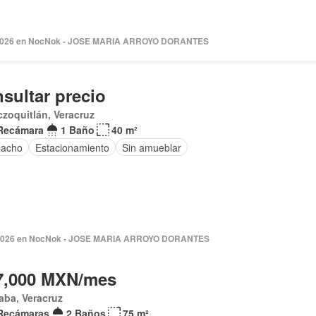
2026 en NocNok - JOSE MARIA ARROYO DORANTES
sultar precio
czoquitlán, Veracruz
Recámara
1 Baño
40 m²
acho
Estacionamiento
Sin amueblar
/2026 en NocNok - JOSE MARIA ARROYO DORANTES
7,000 MXN/mes
aba, Veracruz
Recámaras
2 Baños
75 m²