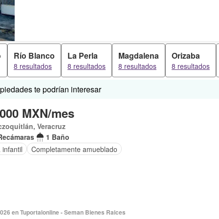
o
Río Blanco
La Perla
Magdalena
Orizaba
8 resultados
8 resultados
8 resultados
8 resultados
iedades te podrían interesar
,000 MXN/mes
czoquitlán, Veracruz
Recámaras
1 Baño
infantil
Completamente amueblado
2026 en Tuportalonline - Seman Bienes Raices