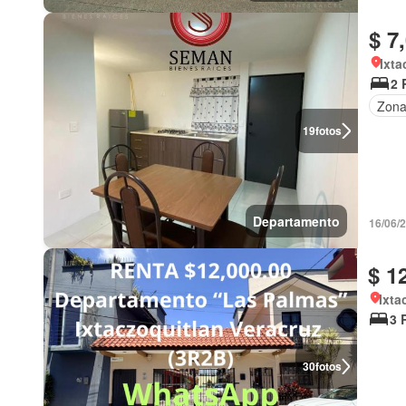
$ 7
Ixta
2 
Zona 
19
fotos
Departamento
16/06/
$ 1
Ixta
3 
30
fotos