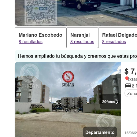
Mariano Escobedo
Naranjal
Rafael Delgad
8 resultados
8 resultados
8 resultados
Hemos ampliado tu búsqueda y creemos que estas prop
$ 7
Ixta
2 
Zona 
20
fotos
Departamento
16/06/