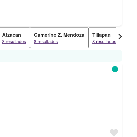
Atzacan
Camerino Z. Mendoza
Tlilapan
Fortí
8 resultados
8 resultados
8 resultados
8 resu