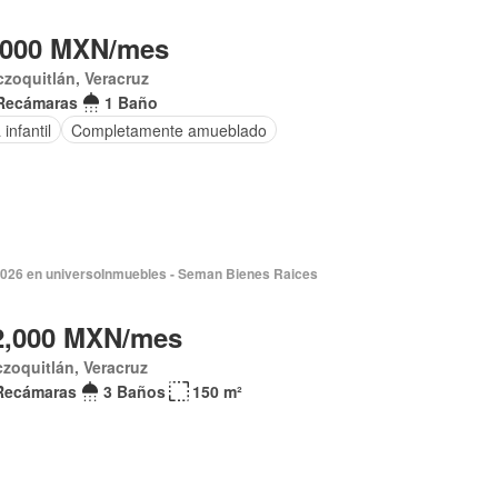
,000 MXN/mes
czoquitlán, Veracruz
Recámaras
1 Baño
infantil
Completamente amueblado
2026 en universoInmuebles - Seman Bienes Raices
2,000 MXN/mes
czoquitlán, Veracruz
Recámaras
3 Baños
150 m²