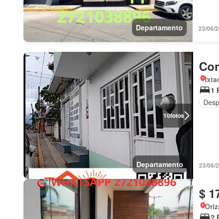
Departamento
23/06/
Con
Ixta
1 
Desp
10
fotos
Departamento
23/06
$ 1
Oriz
2 