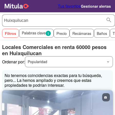
Tus favoritos
Gestionar alertas
Palabras clave
Filtros
1
Precio
Recámaras
Baños
T
Locales Comerciales en renta 60000 pesos
en Huixquilucan
Ordenar por:
Popularidad
No tenemos coincidencias exactas para tu búsqueda,
pero... La hemos ampliado y creemos que estas
propiedades te podrían interesar.