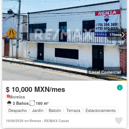
17
fotos
Local Comercial
$ 10,000 MXN/mes
Morelos
3 Baños
160 m²
Despacho
Jardín
Balcón
Terraza
Estacionamiento
16/06/2026 en Remax - RE/MAX Casas