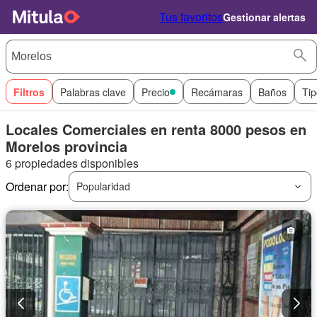
Tus favoritos
Gestionar alertas
Filtros
Palabras clave
Precio
Recámaras
Baños
Tip
Locales Comerciales en renta 8000 pesos en
Morelos provincia
6 propiedades disponibles
Ordenar por:
Popularidad