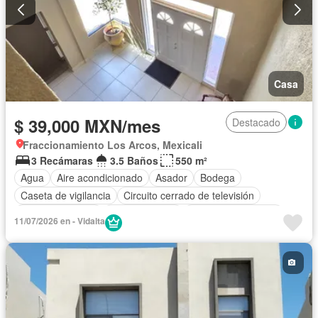
Casa
$ 39,000 MXN/mes
Destacado
Fraccionamiento Los Arcos, Mexicali
3 Recámaras
3.5 Baños
550 m²
Agua
Aire acondicionado
Asador
Bodega
Caseta de vigilancia
Circuito cerrado de televisión
Cocina equipada
Cocina integral
Cuarto de Limpieza
11/07/2026 en - Vidalta
Cuarto de servicio
Electricidad
Estacionamiento
Gas natural
Internet
Jardín
Despacho
Recámara con closet
Sauna
Seguridad
Televisión por cable
Terraza
Vista panorámica
Wifi
Zonas verdes
Permite mascotas
Permite niños