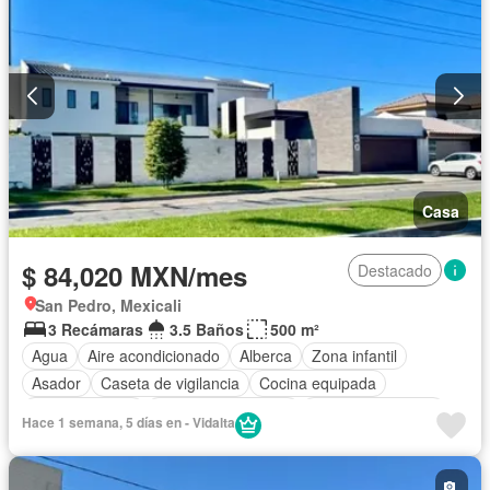
Casa
$ 84,020 MXN/mes
Destacado
San Pedro, Mexicali
3 Recámaras
3.5 Baños
500 m²
Agua
Aire acondicionado
Alberca
Zona infantil
Asador
Caseta de vigilancia
Cocina equipada
Cocina integral
Cuarto de Limpieza
Cuarto de servicio
Hace 1 semana, 5 días en - Vidalta
Electricidad
Estacionamiento
Gas natural
Internet
Jardín
Recámara con closet
Seguridad