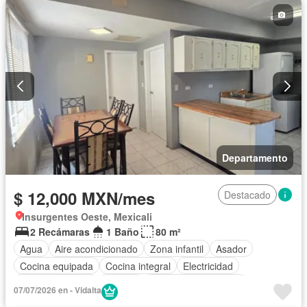
Seguridad
Televisión por cable
Terraza
Wifi
Zonas verdes
Permite mascotas
Permite niños
Solo familias
Sin amueblar
Departamento
$ 12,000 MXN/mes
Destacado
Insurgentes Oeste, Mexicali
2 Recámaras
1 Baño
80 m²
Agua
Aire acondicionado
Zona infantil
Asador
Cocina equipada
Cocina integral
Electricidad
Estacionamiento
Internet
Recámara con closet
07/07/2026 en - Vidalta
Vista panorámica
Wifi
Completamente amueblado