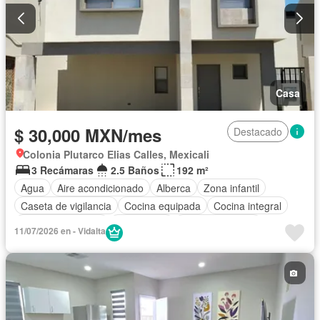
Completamente amueblado
Casa
$ 30,000 MXN/mes
Destacado
Colonia Plutarco Elias Calles, Mexicali
3 Recámaras
2.5 Baños
192 m²
Agua
Aire acondicionado
Alberca
Zona infantil
Caseta de vigilancia
Cocina equipada
Cocina integral
Cuarto de servicio
Electricidad
Estacionamiento
11/07/2026 en - Vidalta
Gas natural
Internet
Jardín
Recámara con closet
Seguridad
Televisión por cable
Vista panorámica
Wifi
Zonas verdes
Completamente amueblado