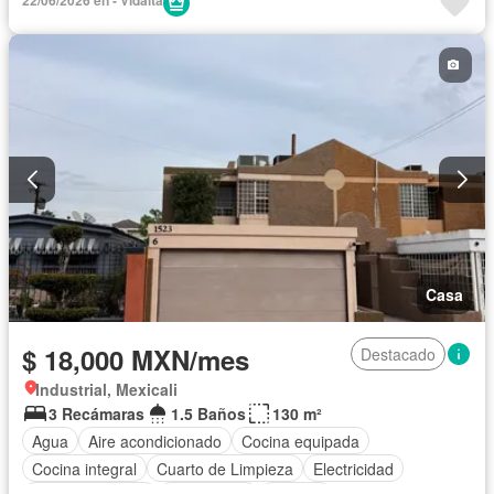
Televisión por cable
Wifi
Completamente amueblado
Casa
$ 18,000 MXN/mes
Destacado
Industrial, Mexicali
3 Recámaras
1.5 Baños
130 m²
Agua
Aire acondicionado
Cocina equipada
Cocina integral
Cuarto de Limpieza
Electricidad