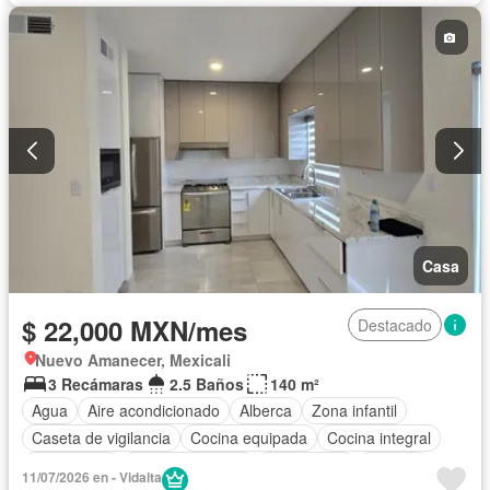
Casa
$ 22,000 MXN/mes
Destacado
Nuevo Amanecer, Mexicali
3 Recámaras
2.5 Baños
140 m²
Agua
Aire acondicionado
Alberca
Zona infantil
Caseta de vigilancia
Cocina equipada
Cocina integral
Electricidad
Estacionamiento
Gas natural
Internet
11/07/2026 en - Vidalta