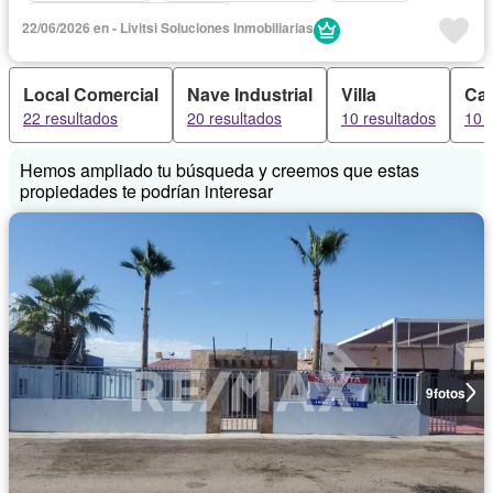
Completamente amueblado
22/06/2026 en - Livitsi Soluciones Inmobiliarias
Local Comercial
Nave Industrial
Villa
Ca
22 resultados
20 resultados
10 resultados
10 
Hemos ampliado tu búsqueda y creemos que estas
propiedades te podrían interesar
9
fotos