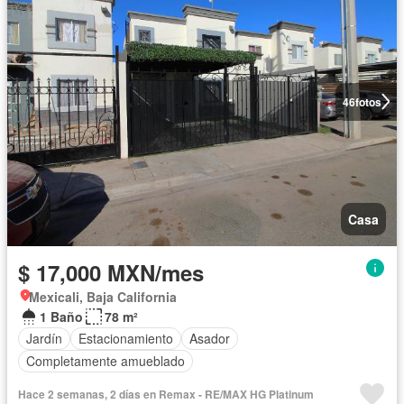
46
fotos
Casa
$ 17,000 MXN/mes
Mexicali, Baja California
1 Baño
78 m²
Jardín
Estacionamiento
Asador
Completamente amueblado
Hace 2 semanas, 2 días en Remax - RE/MAX HG Platinum