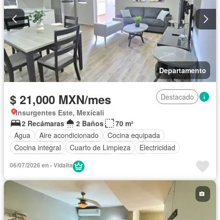
Departamento
$ 21,000 MXN/mes
Destacado
Insurgentes Este, Mexicali
2 Recámaras
2 Baños
70 m²
Agua
Aire acondicionado
Cocina equipada
Cocina integral
Cuarto de Limpieza
Electricidad
Estacionamiento
Gas natural
Internet
06/07/2026 en - Vidalta
Recámara con closet
Televisión por cable
Wifi
Completamente amueblado