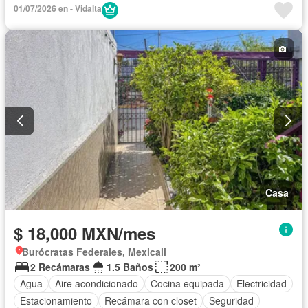
Estacionamiento
Gas natural
Internet
01/07/2026 en - Vidalta
Recámara con closet
Televisión por cable
Terraza
Wifi
Permite niños
Solo familias
Parcialmente amueblado
Casa
$ 18,000 MXN/mes
Burócratas Federales, Mexicali
2 Recámaras
1.5 Baños
200 m²
Agua
Aire acondicionado
Cocina equipada
Electricidad
Estacionamiento
Recámara con closet
Seguridad