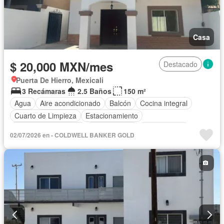
Casa
$ 20,000 MXN/mes
Destacado
Puerta De Hierro, Mexicali
3 Recámaras
2.5 Baños
150 m²
Agua
Aire acondicionado
Balcón
Cocina integral
Cuarto de Limpieza
Estacionamiento
Recámara con closet
Zonas verdes
Sin amueblar
02/07/2026 en - COLDWELL BANKER GOLD