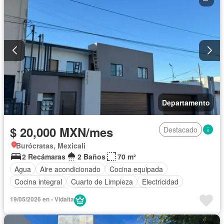
Televisión por cable
Terraza
Vista panorámica
Wifi
Zonas verdes
Permite niños
Solo familias
Parcialmente amueblado
Departamento
$ 20,000 MXN/mes
Destacado
Burócratas, Mexicali
2 Recámaras
2 Baños
70 m²
Agua
Aire acondicionado
Cocina equipada
Cocina integral
Cuarto de Limpieza
Electricidad
Estacionamiento
Gas natural
Internet
19/05/2026 en - Vidalta
Recámara con closet
Televisión por cable
Wifi
Completamente amueblado