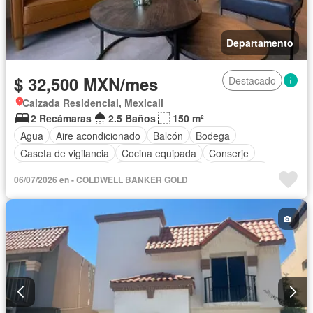
Departamento
$ 32,500 MXN/mes
Destacado
Calzada Residencial, Mexicali
2 Recámaras
2.5 Baños
150 m²
Agua
Aire acondicionado
Balcón
Bodega
Caseta de vigilancia
Cocina equipada
Conserje
Cuarto de Limpieza
Cuarto de servicio
Electricidad
06/07/2026 en - COLDWELL BANKER GOLD
Elevador
Estacionamiento
Gas natural
Gimnasio
Internet
Recámara con closet
Azotea
Seguridad
Wifi