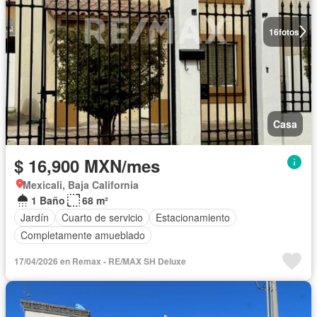
16
fotos
Casa
$ 16,900 MXN/mes
Mexicali, Baja California
1 Baño
68 m²
Jardín
Cuarto de servicio
Estacionamiento
Completamente amueblado
17/04/2026 en Remax - RE/MAX SH Deluxe