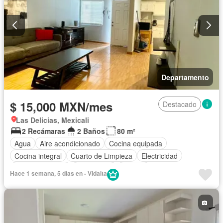
Departamento
$ 15,000 MXN/mes
Destacado
Las Delicias, Mexicali
2 Recámaras
2 Baños
80 m²
Agua
Aire acondicionado
Cocina equipada
Cocina integral
Cuarto de Limpieza
Electricidad
Estacionamiento
Gas natural
Internet
Hace 1 semana, 5 días en - Vidalta
Recámara con closet
Televisión por cable
Wifi
Completamente amueblado