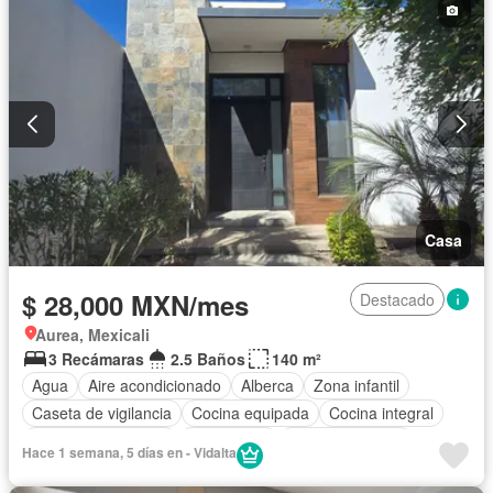
Casa
$ 28,000 MXN/mes
Destacado
Aurea, Mexicali
3 Recámaras
2.5 Baños
140 m²
Agua
Aire acondicionado
Alberca
Zona infantil
Caseta de vigilancia
Cocina equipada
Cocina integral
Cuarto de Limpieza
Electricidad
Estacionamiento
Hace 1 semana, 5 días en - Vidalta
Gas natural
Internet
Jardín
Recámara con closet