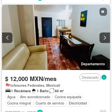
Recámara con closet
Seguridad
Televisión por cable
Wifi
Zonas verdes
Permite niños
Solo familias
Parcialmente amueblado
Departamento
$ 12,000 MXN/mes
Destacado
Profesores Federales, Mexicali
1 Recámara
1 Baño
60 m²
Agua
Aire acondicionado
Cocina equipada
Cocina integral
Cuarto de servicio
Electricidad
Gas natural
Internet
Recámara con closet
22/06/2026 en - Vidalta