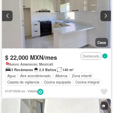
Casa
$ 22,000 MXN/mes
Destacado
Nuevo Amanecer, Mexicali
3 Recámaras
2.5 Baños
140 m²
Agua
Aire acondicionado
Alberca
Zona infantil
Caseta de vigilancia
Cocina equipada
Cocina integral
Electricidad
Estacionamiento
Gas natural
Internet
01/07/2026 en - Vidalta
Jardín
Recámara con closet
Seguridad
Televisión por cable
Wifi
Zonas verdes
Permite mascotas
Permite niños
Solo familias