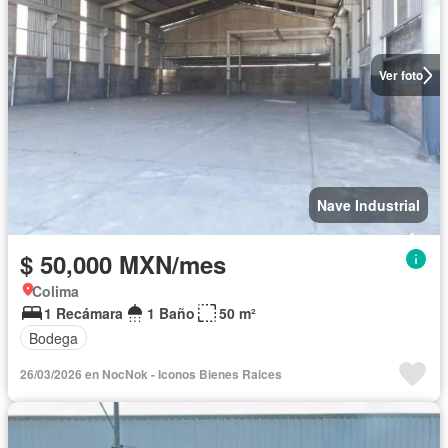
Ver foto
Nave Industrial
$ 50,000 MXN/mes
Colima
1 Recámara
1 Baño
50 m²
Bodega
26/03/2026 en NocNok - Iconos Bienes Raices