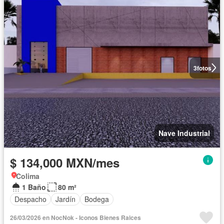
3
fotos
Nave Industrial
$ 134,000 MXN/mes
Colima
1 Baño
80 m²
Despacho
Jardín
Bodega
26/03/2026 en NocNok - Iconos Bienes Raices