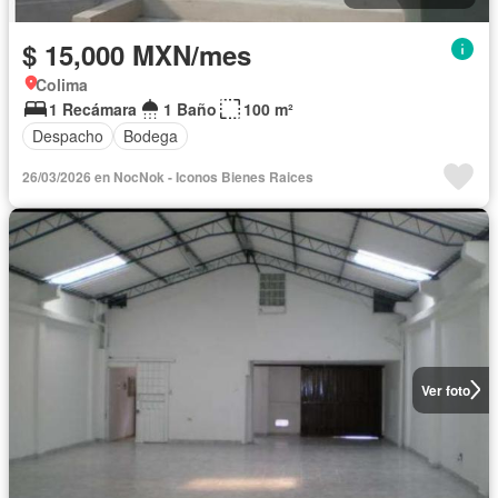
$ 15,000 MXN/mes
Colima
1 Recámara
1 Baño
100 m²
Despacho
Bodega
26/03/2026 en NocNok - Iconos Bienes Raices
Ver foto