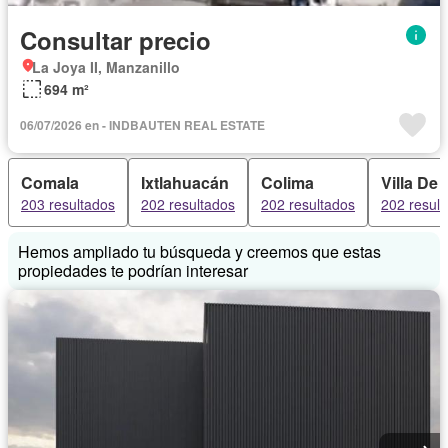
Consultar precio
La Joya II, Manzanillo
694 m²
06/07/2026 en - INDBAUTEN REAL ESTATE
Comala
Ixtlahuacán
Colima
Villa De 
203 resultados
202 resultados
202 resultados
202 resul
Hemos ampliado tu búsqueda y creemos que estas
propiedades te podrían interesar