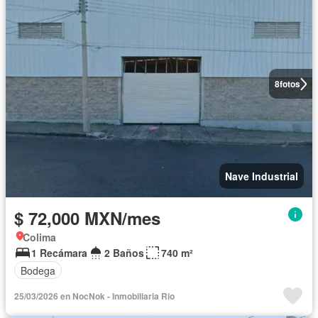
8
fotos
Nave Industrial
$ 72,000 MXN/mes
Colima
1 Recámara
2 Baños
740 m²
Bodega
25/03/2026 en NocNok - Inmobiliaria Rio