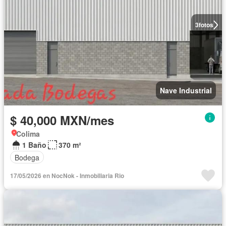
3
fotos
Nave Industrial
$ 40,000 MXN/mes
Colima
1 Baño
370 m²
Bodega
17/05/2026 en NocNok - Inmobiliaria Rio