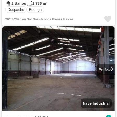
2 Baños
2,786 m²
Despacho
Bodega
26/03/2026 en NocNok - Iconos Bienes Raices
Ver foto
Nave Industrial