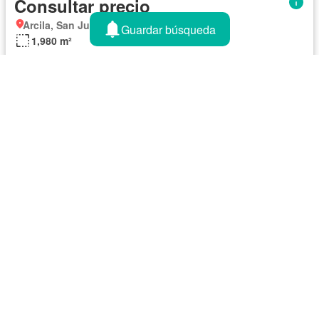
Consultar precio
Arcila, San Juan del Río
Guardar búsqueda
1,980 m²
26/06/2026 en - INDBAUTEN REAL ESTATE
1
2
Zonas cercanas
Tipo inmueble
En renta