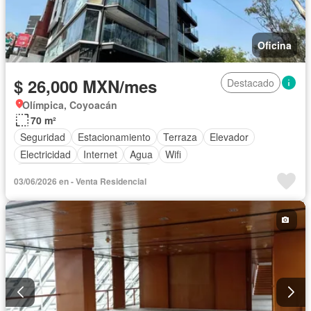
Oficina
$ 26,000 MXN/mes
Destacado
Olímpica, Coyoacán
70 m²
Seguridad
Estacionamiento
Terraza
Elevador
Electricidad
Internet
Agua
Wifi
Circuito cerrado de televisión
03/06/2026 en - Venta Residencial