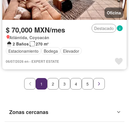
Oficina
$ 70,000 MXN/mes
Destacado
Atlántida, Coyoacán
2 Baños
270 m²
Estacionamiento
Bodega
Elevador
06/07/2026 en - EXPERT ESTATE
1
2
3
4
5
Zonas cercanas