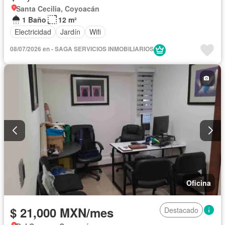
Santa Cecilia, Coyoacán
1 Baño
12 m²
Electricidad
Jardín
Wifi
08/07/2026 en - SAGA SERVICIOS INMOBILIARIOS
Oficina
$ 21,000 MXN/mes
Destacado