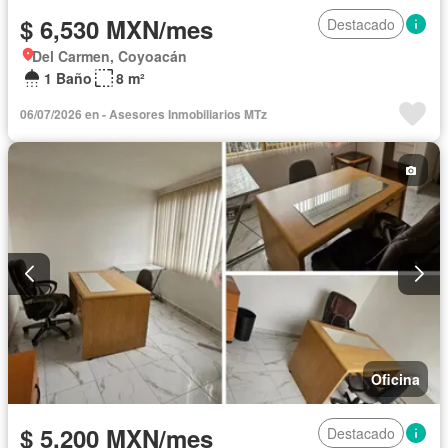
$ 6,530 MXN/mes
Destacado
Del Carmen, Coyoacán
1 Baño
8 m²
06/07/2026 en - Asesores Inmobiliarios MTz
Oficina
$ 5,200 MXN/mes
Destacado