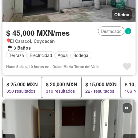
Oficina
$ 45,000 MXN/mes
Destacado
El Caracol, Coyoacán
3 Baños
Terraza
Electricidad
Agua
Bodega
Hace 5 días, 10 horas en - Dulce Maria Teran del Valle
$ 25,000 MXN
$ 20,000 MXN
$ 15,000 MXN
$ 10,
350 resultados
310 resultados
227 resultados
166 re