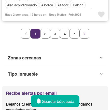
Aire acondicionado
Alberca
Asador
Balcón
Calefacción
Caseta de vigilancia
Cocina equipada
Hace 2 semanas, 19 horas en - Rosy Muñoz - Feb 2026
Cuarto de Limpieza
Elevador
Estacionamiento
Gimnasio
Sala polivalente
Seguridad
Vista panorámica
Completamente amueblado
1
2
3
4
5
Zonas cercanas
Tipo inmueble
Recibe alertas por email
Guardar búsqueda
Déjanos tu email y te avisamos cuando tengamos
novedades sobre