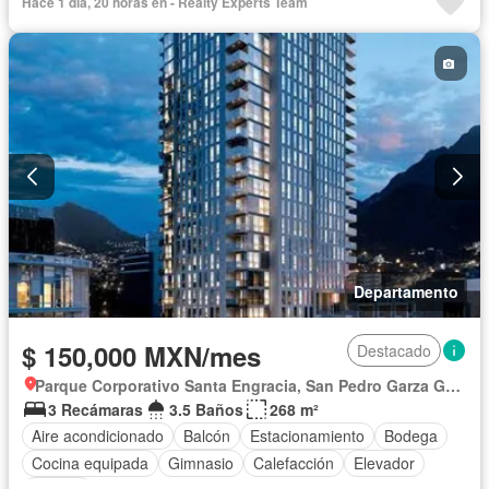
Hace 1 día, 20 horas en - Realty Experts Team
Departamento
$ 150,000 MXN/mes
Destacado
Parque Corporativo Santa Engracia, San Pedro Garza García
3 Recámaras
3.5 Baños
268 m²
Aire acondicionado
Balcón
Estacionamiento
Bodega
Cocina equipada
Gimnasio
Calefacción
Elevador