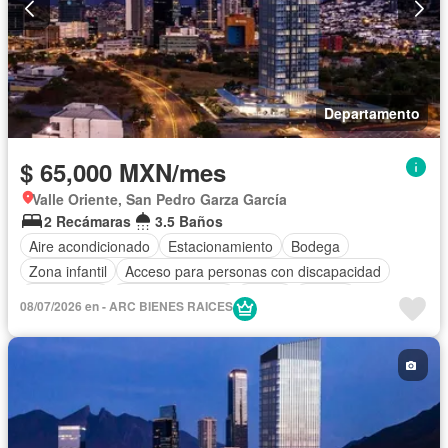
Departamento
$ 65,000 MXN/mes
Valle Oriente, San Pedro Garza García
2 Recámaras
3.5 Baños
Aire acondicionado
Estacionamiento
Bodega
Zona infantil
Acceso para personas con discapacidad
Electricidad
Cocina equipada
Jardín
Asador
08/07/2026 en - ARC BIENES RAICES
Gimnasio
Cocina integral
Sala polivalente
Despacho
Sauna
Seguridad
Alberca
Agua