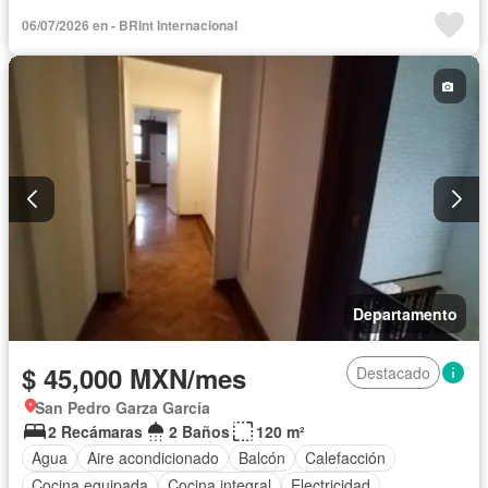
Gas natural
Internet
Recámara con closet
Wifi
06/07/2026 en - BRInt Internacional
Sin amueblar
Departamento
$ 45,000 MXN/mes
Destacado
San Pedro Garza García
2 Recámaras
2 Baños
120 m²
Agua
Aire acondicionado
Balcón
Calefacción
Cocina equipada
Cocina integral
Electricidad