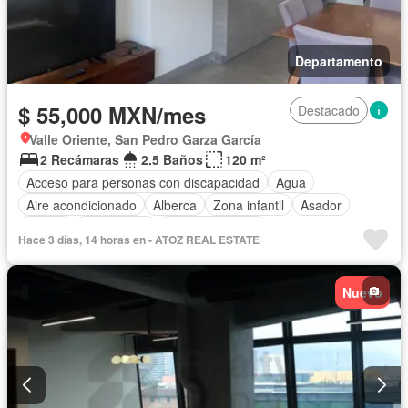
Departamento
$ 55,000 MXN/mes
Destacado
Valle Oriente, San Pedro Garza García
2 Recámaras
2.5 Baños
120 m²
Acceso para personas con discapacidad
Agua
Aire acondicionado
Alberca
Zona infantil
Asador
Balcón
Calefacción
Cancha de tenis
Hace 3 días, 14 horas en - ATOZ REAL ESTATE
Caseta de vigilancia
Circuito cerrado de televisión
Cocina equipada
Cocina integral
Conserje
Electricidad
Nuevo
Elevador
Estacionamiento
Internet
Recámara con closet
Sala polivalente
Seguridad
Terraza
Vista panorámica
Zonas verdes
Completamente amueblado