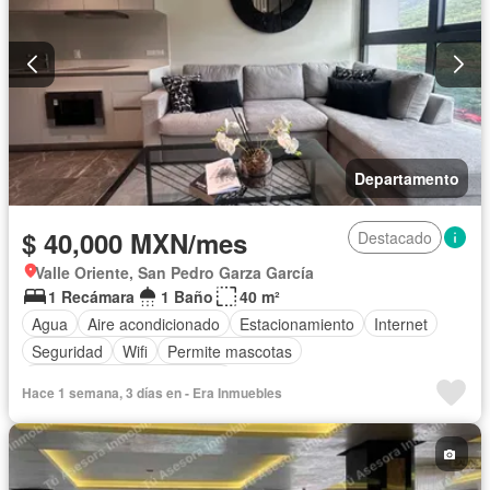
Televisión por cable
Terraza
Vista panorámica
Wifi
Zonas verdes
Permite mascotas
Permite niños
Completamente amueblado
Departamento
$ 40,000 MXN/mes
Destacado
Valle Oriente, San Pedro Garza García
1 Recámara
1 Baño
40 m²
Agua
Aire acondicionado
Estacionamiento
Internet
Seguridad
Wifi
Permite mascotas
Completamente amueblado
Hace 1 semana, 3 días en - Era Inmuebles