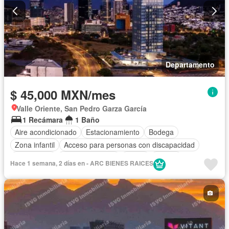
Departamento
$ 45,000 MXN/mes
Valle Oriente, San Pedro Garza García
1 Recámara
1 Baño
Aire acondicionado
Estacionamiento
Bodega
Zona infantil
Acceso para personas con discapacidad
Electricidad
Cocina equipada
Jardín
Asador
Hace 1 semana, 2 días en - ARC BIENES RAICES
Gimnasio
Cocina integral
Sala polivalente
Despacho
Sauna
Seguridad
Alberca
Agua