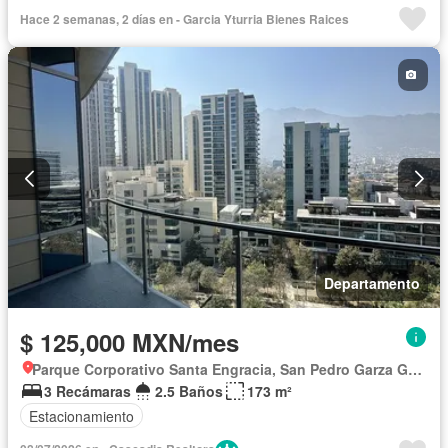
Cocina equipada
Zona infantil
Sala polivalente
Internet
Hace 2 semanas, 2 días en - Garci­a Yturria Bienes Rai­ces
Bodega
Aire acondicionado
Circuito cerrado de televisión
Electricidad
Jacuzzi
Agua
Calefacción
Vista panorámica
Recámara con closet
Caseta de vigilancia
Permite mascotas
Permite niños
Completamente amueblado
Departamento
$ 125,000 MXN/mes
Parque Corporativo Santa Engracia, San Pedro Garza García
3 Recámaras
2.5 Baños
173 m²
Estacionamiento