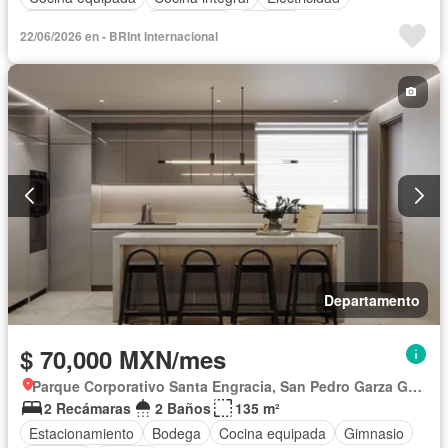
Estacionamiento
Gas natural
Internet
22/06/2026 en - BRInt Internacional
Recámara con closet
Terraza
Wifi
Departamento
$ 70,000 MXN/mes
Parque Corporativo Santa Engracia, San Pedro Garza García
2 Recámaras
2 Baños
135 m²
Estacionamiento
Bodega
Cocina equipada
Gimnasio