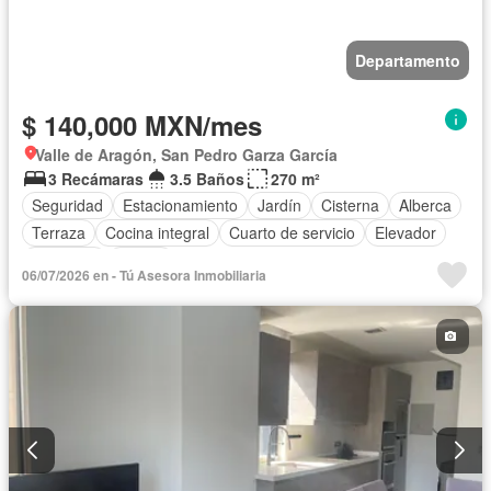
Departamento
$ 140,000 MXN/mes
Valle de Aragón, San Pedro Garza García
3 Recámaras
3.5 Baños
270 m²
Seguridad
Estacionamiento
Jardín
Cisterna
Alberca
Terraza
Cocina integral
Cuarto de servicio
Elevador
Gimnasio
Balcón
06/07/2026 en - Tú Asesora Inmobiliaria
Acceso para personas con discapacidad
Cocina equipada
Zona infantil
Sala polivalente
Bodega
Aire acondicionado
Electricidad
Azotea
Agua
Cuarto de Limpieza
Calefacción
Asador
Zonas verdes
Despacho
Vista panorámica
Recámara con closet
Caseta de vigilancia
Solo familias
Permite mascotas
Permite niños
Sin amueblar