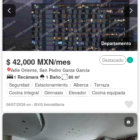
Departamento
$ 42,000 MXN/mes
Destacado
Valle Oriente, San Pedro Garza García
1 Recámara
1 Baño
80 m²
Seguridad
Estacionamiento
Alberca
Terraza
Cocina integral
Gimnasio
Elevador
Cocina equipada
Zona infantil
Sala polivalente
Internet
06/07/2026 en - ISVG Inmobiliaria
Aire acondicionado
Electricidad
Agua
Calefacción
Asador
Zonas verdes
Recámara con closet
Wifi
Completamente amueblado