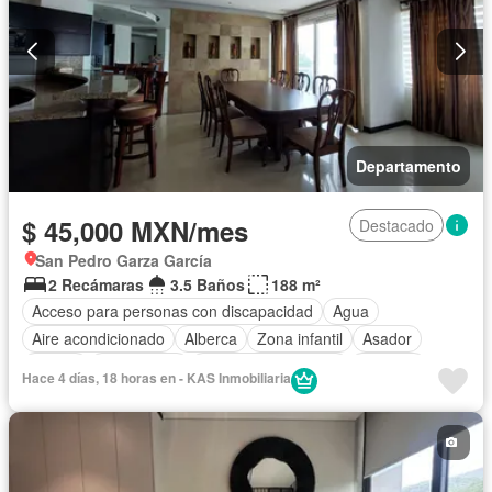
Departamento
$ 45,000 MXN/mes
Destacado
San Pedro Garza García
2 Recámaras
3.5 Baños
188 m²
Acceso para personas con discapacidad
Agua
Aire acondicionado
Alberca
Zona infantil
Asador
Balcón
Calefacción
Caseta de vigilancia
Cisterna
Hace 4 días, 18 horas en - KAS Inmobiliaria
Cocina equipada
Cocina integral
Cuarto de Limpieza
Cuarto de servicio
Electricidad
Elevador
Estacionamiento
Gimnasio
Internet
Jardín
Recámara con closet
Sala polivalente
Seguridad