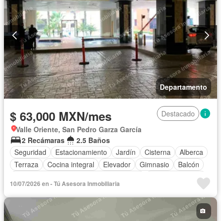
Departamento
$ 63,000 MXN/mes
Destacado
Valle Oriente, San Pedro Garza García
2 Recámaras
2.5 Baños
Seguridad
Estacionamiento
Jardín
Cisterna
Alberca
Terraza
Cocina integral
Elevador
Gimnasio
Balcón
Acceso para personas con discapacidad
Cocina equipada
10/07/2026 en - Tú Asesora Inmobiliaria
Zona infantil
Sala polivalente
Bodega
Aire acondicionado
Electricidad
Azotea
Agua
Calefacción
Asador
Zonas verdes
Despacho