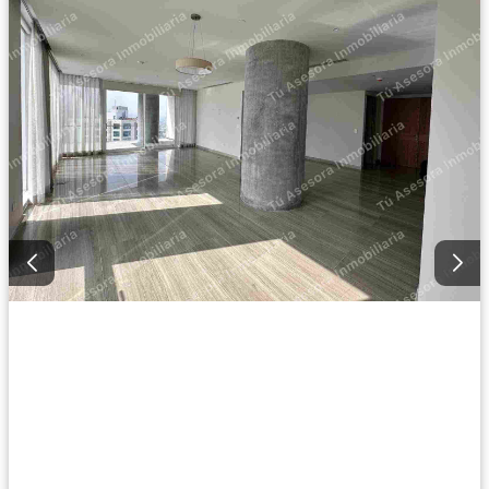
Vista panorámica
Recámara con closet
Caseta de vigilancia
Permite niños
Solo familias
Completamente amueblado