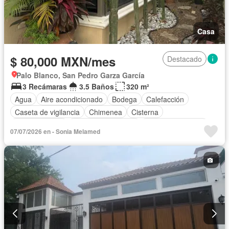
Casa
$ 80,000 MXN/mes
Destacado
Palo Blanco, San Pedro Garza García
3 Recámaras
3.5 Baños
320 m²
Agua
Aire acondicionado
Bodega
Calefacción
Caseta de vigilancia
Chimenea
Cisterna
Cocina integral
Cuarto de Limpieza
Cuarto de servicio
07/07/2026 en - Sonia Melamed
Electricidad
Estacionamiento
Gas natural
Jacuzzi
Recámara con closet
Sauna
Terraza
Permite mascotas
Permite niños
Sin amueblar