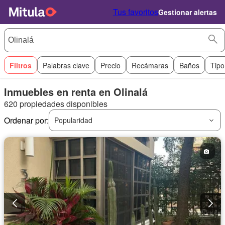
Tus favoritos
Gestionar alertas
Filtros
Palabras clave
Precio
Recámaras
Baños
Tipo
Inmuebles en renta en Olinalá
620 propiedades disponibles
Ordenar por:
Popularidad