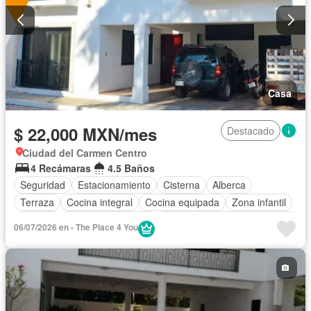
Casa
$ 22,000 MXN/mes
Destacado
Ciudad del Carmen Centro
4 Recámaras
4.5 Baños
Seguridad
Estacionamiento
Cisterna
Alberca
Terraza
Cocina integral
Cocina equipada
Zona infantil
Bodega
Aire acondicionado
Circuito cerrado de televisión
06/07/2026 en - The Place 4 You
Jacuzzi
Cuarto de Limpieza
Zonas verdes
Despacho
Vista panorámica
Recámara con closet
Sin amueblar