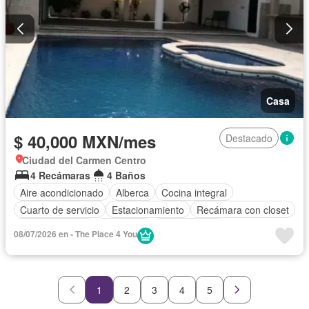
Casa
$ 40,000 MXN/mes
Destacado
Ciudad del Carmen Centro
4 Recámaras
4 Baños
Aire acondicionado
Alberca
Cocina integral
Cuarto de servicio
Estacionamiento
Recámara con closet
Sala polivalente
Seguridad
Zonas verdes
08/07/2026 en - The Place 4 You
Parcialmente amueblado
1
2
3
4
5