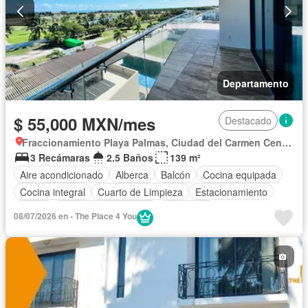
Departamento
$ 55,000 MXN/mes
Destacado
Fraccionamiento Playa Palmas, Ciudad del Carmen Centro
3 Recámaras
2.5 Baños
139 m²
Aire acondicionado
Alberca
Balcón
Cocina equipada
Cocina integral
Cuarto de Limpieza
Estacionamiento
Jardín
Recámara con closet
Seguridad
08/07/2026 en - The Place 4 You
Completamente amueblado