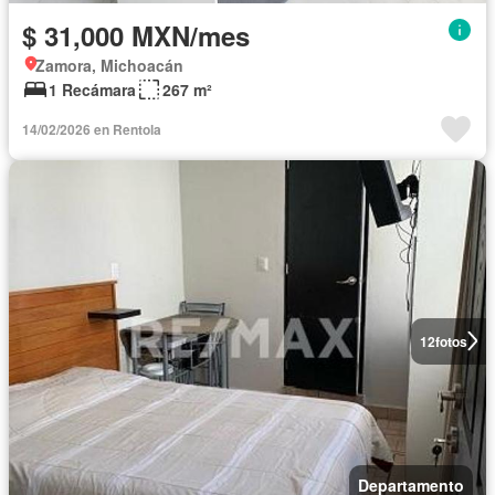
$ 31,000 MXN/mes
Zamora, Michoacán
1 Recámara
267 m²
14/02/2026 en Rentola
12
fotos
Departamento