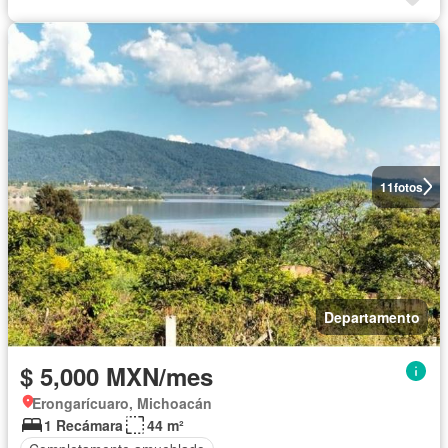
11
fotos
Departamento
$ 5,000 MXN/mes
Erongarícuaro, Michoacán
1 Recámara
44 m²