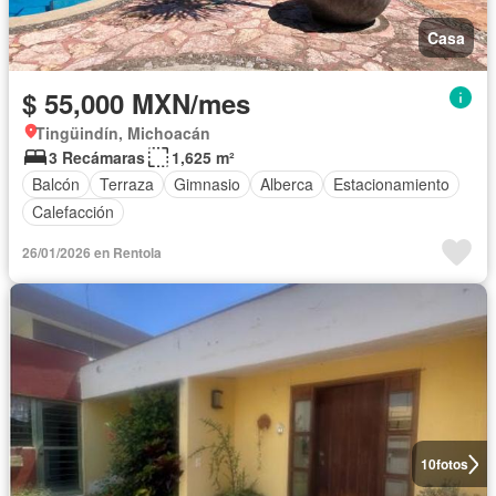
Casa
$ 55,000 MXN/mes
Tingüindín, Michoacán
3 Recámaras
1,625 m²
Balcón
Terraza
Gimnasio
Alberca
Estacionamiento
Calefacción
26/01/2026 en Rentola
10
fotos