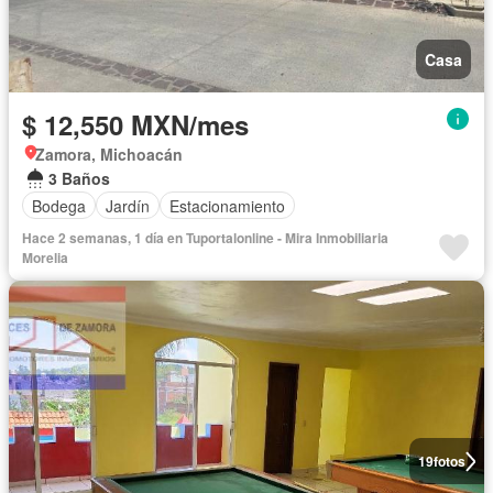
Casa
$ 12,550 MXN/mes
Zamora, Michoacán
3 Baños
Bodega
Jardín
Estacionamiento
Hace 2 semanas, 1 día en Tuportalonline - Mira Inmobiliaria
Morelia
19
fotos