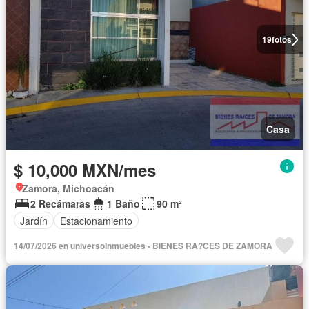
19
fotos
Casa
$ 10,000 MXN/mes
Zamora, Michoacán
2 Recámaras
1 Baño
90 m²
Jardín
Estacionamiento
14/07/2026 en universoInmuebles - BIENES RA?CES DE ZAMORA