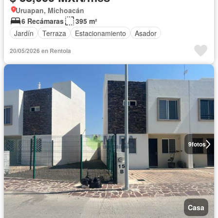
Uruapan, Michoacán
6 Recámaras
395 m²
Jardín
Terraza
Estacionamiento
Asador
20/05/2026 en Rentola
9
fotos
Casa