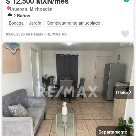
$ 12,500 MXN/mes
Uruapan, Michoacán
2 Baños
Bodega
Jardín
Completamente amueblado
03/06/2026 en Remax - RE/MAX Api
17
fotos
Departamento