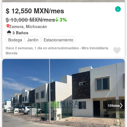
$ 12,550 MXN/mes
$ 13,000 MXN/mes
3%
Zamora, Michoacán
3 Baños
Bodega
Jardín
Estacionamiento
Hace 2 semanas, 1 día en universoInmuebles - Mira Inmobiliaria
Morelia
10
fotos