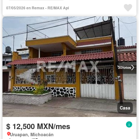
07/05/2026 en Remax - RE/MAX Api
30
fotos
Casa
$ 12,500 MXN/mes
Uruapan, Michoacán