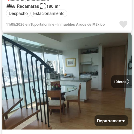
8 Recámaras
180 m²
Despacho
Estacionamiento
11/05/2026 en Tuportalonline - Inmuebles Argos de M?xico
10
fotos
Departamento