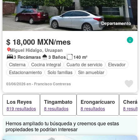
Departamento
$ 18,000 MXN/mes
Miguel Hidalgo, Uruapan
3 Recámaras
3 Baños
140 m²
Cisterna
Cocina integral
Cuarto de servicio
Elevador
Estacionamiento
Solo familias
Sin amueblar
03/06/2026 en - Francisco Contreras
Los Reyes
Tingambato
Erongarícuaro
Cherá
819 resultados
8 resultados
8 resultados
8 result
Hemos ampliado tu búsqueda y creemos que estas
propiedades te podrían interesar