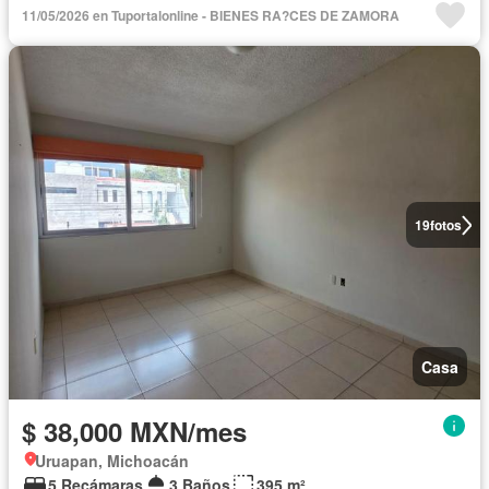
11/05/2026 en Tuportalonline - BIENES RA?CES DE ZAMORA
19
fotos
Casa
$ 38,000 MXN/mes
Uruapan, Michoacán
5 Recámaras
3 Baños
395 m²