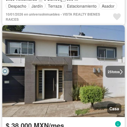
Despacho
Jardín
Terraza
Estacionamiento
Asador
10/01/2026 en universoInmuebles - VISTA REALTY BIENES
RAICES
25
fotos
Casa
$ 38,000 MXN/mes