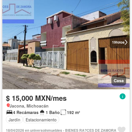
19
fotos
Casa
$ 15,000 MXN/mes
Jacona, Michoacán
4 Recámaras
1 Baño
192 m²
Jardín
Estacionamiento
18/04/2026 en universoInmuebles - BIENES RA?CES DE ZAMORA