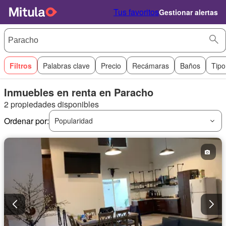
Tus favoritos
Gestionar alertas
Filtros
Palabras clave
Precio
Recámaras
Baños
Tipo
Inmuebles en renta en Paracho
2 propiedades disponibles
Ordenar por:
Popularidad