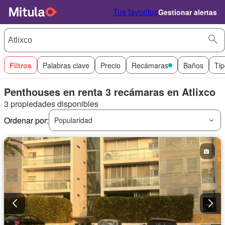
Tus favoritos
Gestionar alertas
Filtros
Palabras clave
Precio
Recámaras
Baños
Tip
Penthouses en renta 3 recámaras en Atlixco
3 propiedades disponibles
Ordenar por:
Popularidad