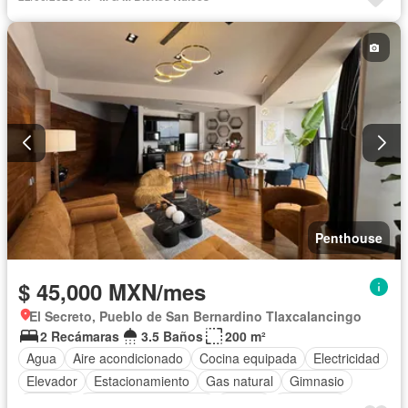
Azotea
Seguridad
Wifi
Penthouse
$ 45,000 MXN/mes
El Secreto, Pueblo de San Bernardino Tlaxcalancingo
2 Recámaras
3.5 Baños
200 m²
Agua
Aire acondicionado
Cocina equipada
Electricidad
Elevador
Estacionamiento
Gas natural
Gimnasio
Jacuzzi
Recámara con closet
Azotea
Seguridad