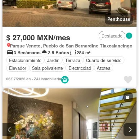
Penthouse
$ 27,000 MXN/mes
Destacado
Parque Veneto, Pueblo de San Bernardino Tlaxcalancingo
3 Recámaras
3.5 Baños
284 m²
Estacionamiento
Jardín
Terraza
Cuarto de servicio
Elevador
Sala polivalente
Electricidad
Azotea
Jacuzzi
Agua
Asador
Caseta de vigilancia
06/07/2026 en - ZAI Inmobiliaria
Sin amueblar