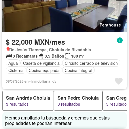
Penthouse
$ 22,000 MXN/mes
De Jesús Tlatempa, Cholula de Rivadabia
3 Recámaras
3.5 Baños
180 m²
Agua
Caseta de vigilancia
Circuito cerrado de televisión
Cisterna
Cocina equipada
Cocina integral
Cuarto de Limpieza
Cuarto de servicio
Electricidad
08/07/2026 en - Inmobiliaria_dv
Elevador
Estacionamiento
Gas natural
Internet
Despacho
Recámara con closet
Azotea
San Andrés Cholula
San Pedro Cholula
San Grego
Sala polivalente
Seguridad
Terraza
Vista panorámica
3 resultados
3 resultados
3 resultados
Wifi
Zonas verdes
Completamente amueblado
Hemos ampliado tu búsqueda y creemos que estas
propiedades te podrían interesar