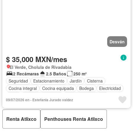
Desván
$ 35,000 MXN/mes
El Verde, Cholula de Rivadabia
2 Recámaras
2.5 Baños
250 m²
Seguridad
Estacionamiento
Jardín
Cisterna
Cocina integral
Cocina equipada
Bodega
Electricidad
Agua
Cuarto de Limpieza
Recámara con closet
09/07/2026 en - Estefania Jurado valdez
Caseta de vigilancia
Sin amueblar
Renta Atlixco
Penthouses Renta Atlixco