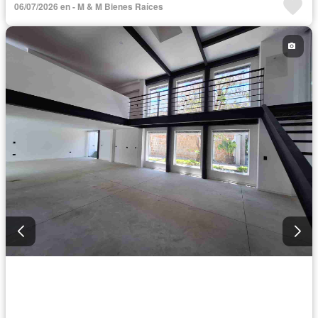
06/07/2026 en - M & M Bienes Raíces
Televisión por cable
Terraza
Vista panorámica
Wifi
Permite mascotas
Completamente amueblado