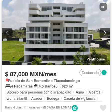
Penthouse
$ 87,000 MXN/mes
Destacado
Pueblo de San Bernardino Tlaxcalancingo
4 Recámaras
4.5 Baños
623 m²
Acceso para personas con discapacidad
Agua
Alberca
Zona infantil
Asador
Bodega
Caseta de vigilancia
Circuito cerrado de televisión
Cisterna
Cocina equipada
Hace 4 días, 11 horas en - MI CASA EN LOMAS
Cocina integral
Conserje
Cuarto de Limpieza