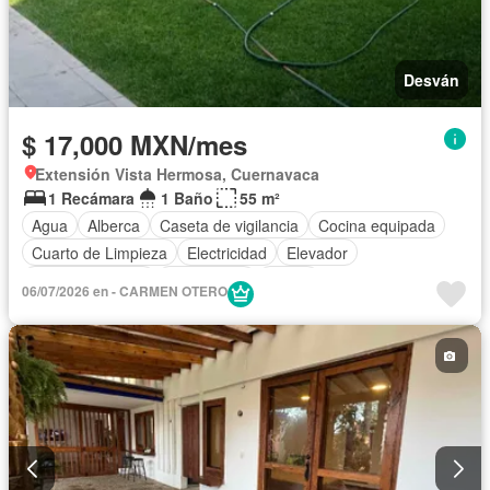
Desván
$ 17,000 MXN/mes
Extensión Vista Hermosa, Cuernavaca
1 Recámara
1 Baño
55 m²
Agua
Alberca
Caseta de vigilancia
Cocina equipada
Cuarto de Limpieza
Electricidad
Elevador
Estacionamiento
Gas natural
Jardín
06/07/2026 en - CARMEN OTERO
Recámara con closet
Sala polivalente
Seguridad
Terraza
Completamente amueblado