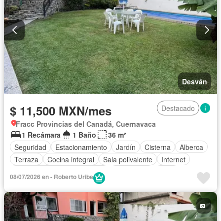
Desván
$ 11,500 MXN/mes
Destacado
Fracc Provincias del Canadá, Cuernavaca
1 Recámara
1 Baño
36 m²
Seguridad
Estacionamiento
Jardín
Cisterna
Alberca
Terraza
Cocina integral
Sala polivalente
Internet
Circuito cerrado de televisión
Electricidad
Agua
08/07/2026 en - Roberto Uribe
Recámara con closet
Caseta de vigilancia
Completamente amueblado