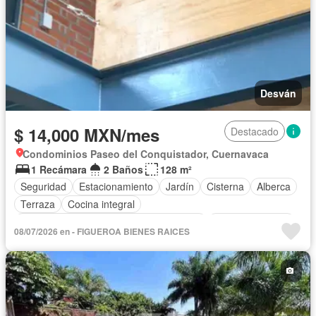
Desván
$ 14,000 MXN/mes
Destacado
Condominios Paseo del Conquistador, Cuernavaca
1 Recámara
2 Baños
128 m²
Seguridad
Estacionamiento
Jardín
Cisterna
Alberca
Terraza
Cocina integral
Acceso para personas con discapacidad
Cocina equipada
08/07/2026 en - FIGUEROA BIENES RAICES
Sala polivalente
Electricidad
Agua
Zonas verdes
Recámara con closet
Caseta de vigilancia
Permite mascotas
Permite niños