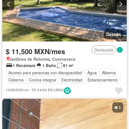
Desván
$ 11,500 MXN/mes
Destacado
Jardines de Reforma, Cuernavaca
1 Recámara
1 Baño
81 m²
Acceso para personas con discapacidad
Agua
Alberca
Cisterna
Cocina integral
Electricidad
Estacionamiento
Recámara con closet
Terraza
Jardín
12/06/2026 en - TÚ CASA EN LÍNEA
Permite mascotas
Sin amueblar
1