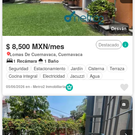
Desván
$ 8,500 MXN/mes
Destacado
Lomas De Cuernavaca, Cuernavaca
1 Recámara
1 Baño
Seguridad
Estacionamiento
Jardín
Cisterna
Terraza
Cocina integral
Electricidad
Jacuzzi
Agua
Cuarto de Limpieza
Zonas verdes
Recámara con closet
05/06/2026 en - Metro2 Inmobiliaria
Caseta de vigilancia
Conserje
Parcialmente amueblado