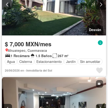
Desván
$ 7,000 MXN/mes
Ahuatepec, Cuernavaca
1 Recámara
1.5 Baños
267 m²
Agua
Cisterna
Estacionamiento
Jardín
Sin amueblar
26/06/2026 en - Inmobiliaria del Sol