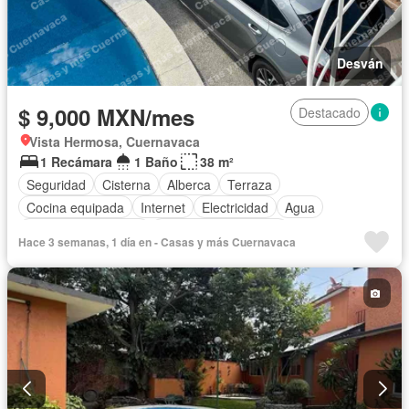
Desván
$ 9,000 MXN/mes
Destacado
Vista Hermosa, Cuernavaca
1 Recámara
1 Baño
38 m²
Seguridad
Cisterna
Alberca
Terraza
Cocina equipada
Internet
Electricidad
Agua
Caseta de vigilancia
Recámara con closet
Hace 3 semanas, 1 día en - Casas y más Cuernavaca
Completamente amueblado