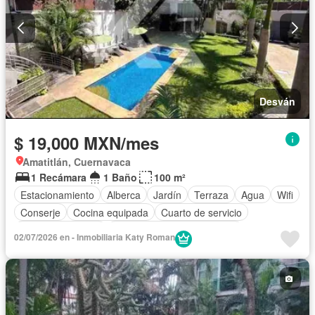
Desván
$ 19,000 MXN/mes
Amatitlán, Cuernavaca
1 Recámara
1 Baño
100 m²
Estacionamiento
Alberca
Jardín
Terraza
Agua
Wifi
Conserje
Cocina equipada
Cuarto de servicio
Permite mascotas
Completamente amueblado
02/07/2026 en - Inmobiliaria Katy Roman