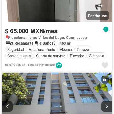
Penthouse
$ 65,000 MXN/mes
Fraccionamiento Villas del Lago, Cuernavaca
3 Recámaras
4 Baños
463 m²
Seguridad
Estacionamiento
Alberca
Terraza
Cocina integral
Cuarto de servicio
Elevador
Gimnasio
Balcón
Acceso para personas con discapacidad
06/07/2026 en - Tosago Inmobiliaria
Cocina equipada
Zona infantil
Sala polivalente
Internet
Aire acondicionado
Jacuzzi
Televisión por cable
Gas natural
Asador
Vista panorámica
Recámara con closet
Caseta de vigilancia
Completamente amueblado