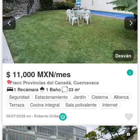
Desván
$ 11,000 MXN/mes
Fracc Provincias del Canadá, Cuernavaca
1 Recámara
1 Baño
33 m²
Seguridad
Estacionamiento
Jardín
Cisterna
Alberca
Terraza
Cocina integral
Sala polivalente
Internet
Circuito cerrado de televisión
Electricidad
Agua
06/07/2026 en - Roberto Uribe
Recámara con closet
Caseta de vigilancia
Completamente amueblado