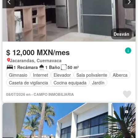
Completamente amueblado
Desván
$ 12,000 MXN/mes
Jacarandas, Cuernavaca
1 Recámara
1 Baño
50 m²
Gimnasio
Internet
Elevador
Sala polivalente
Alberca
Caseta de vigilancia
Cocina equipada
Jardín
Estacionamiento
Seguridad
Balcón
08/07/2026 en - CAMPO INMOBILIARIA
Televisión por cable
Asador
Recámara con closet
Acceso para personas con discapacidad
Electricidad
Circuito cerrado de televisión
Sin amueblar