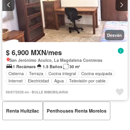
Desván
$ 6,900 MXN/mes
San Jerónimo Aculco, La Magdalena Contreras
1 Recámara
1.5 Baños
30 m²
Cisterna
Terraza
Cocina integral
Cocina equipada
Internet
Electricidad
Agua
Televisión por cable
Recámara con closet
Completamente amueblado
06/07/2026 en - BULLE INMOBILIARIA
Renta Huitzilac
Penthouses Renta Morelos