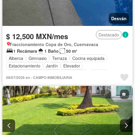
Desván
$ 12,500 MXN/mes
Destacado
Fraccionamiento Copa de Oro, Cuernavaca
1 Recámara
1 Baño
50 m²
Alberca
Gimnasio
Terraza
Cocina equipada
Estacionamiento
Jardín
Elevador
Acceso para personas con discapacidad
Internet
08/07/2026 en - CAMPO INMOBILIARIA
Circuito cerrado de televisión
Seguridad
Caseta de vigilancia
Wifi