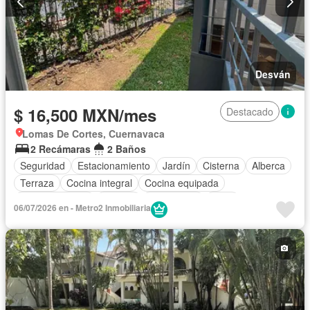
Desván
$ 16,500 MXN/mes
Destacado
Lomas De Cortes, Cuernavaca
2 Recámaras
2 Baños
Seguridad
Estacionamiento
Jardín
Cisterna
Alberca
Terraza
Cocina integral
Cocina equipada
Sala polivalente
Internet
Electricidad
Agua
06/07/2026 en - Metro2 Inmobiliaria
Cuarto de Limpieza
Televisión por cable
Zonas verdes
Recámara con closet
Caseta de vigilancia
Sin amueblar