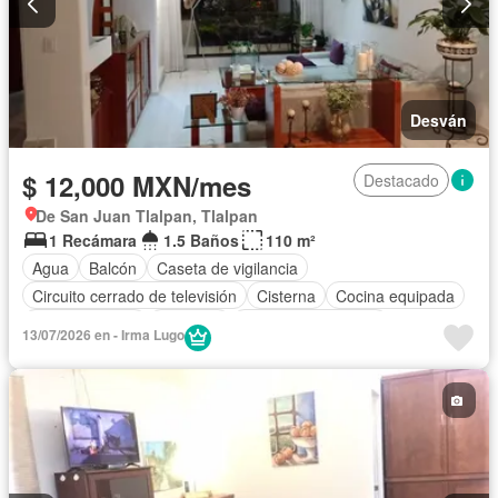
Desván
$ 12,000 MXN/mes
Destacado
De San Juan Tlalpan, Tlalpan
1 Recámara
1.5 Baños
110 m²
Agua
Balcón
Caseta de vigilancia
Circuito cerrado de televisión
Cisterna
Cocina equipada
Cocina integral
Conserje
Cuarto de Limpieza
13/07/2026 en - Irma Lugo
Electricidad
Estacionamiento
Gas natural
Internet
Jardín
Recámara con closet
Seguridad
Terraza
Wifi
Zonas verdes
Completamente amueblado