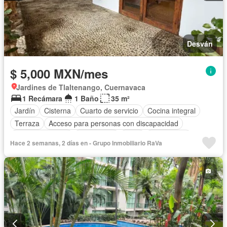
Desván
$ 5,000 MXN/mes
Jardines de Tlaltenango, Cuernavaca
1 Recámara
1 Baño
35 m²
Jardín
Cisterna
Cuarto de servicio
Cocina integral
Terraza
Acceso para personas con discapacidad
Cocina equipada
Electricidad
Agua
Gas natural
Hace 2 semanas, 2 días en - Grupo Inmobiliario RaVa
Televisión por cable
Zonas verdes
Recámara con closet
Wifi
Internet
Cuarto de Limpieza
Parcialmente amueblado