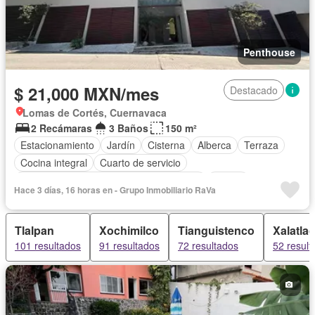
Penthouse
$ 21,000 MXN/mes
Destacado
Lomas de Cortés, Cuernavaca
2 Recámaras
3 Baños
150 m²
Estacionamiento
Jardín
Cisterna
Alberca
Terraza
Cocina integral
Cuarto de servicio
Acceso para personas con discapacidad
Balcón
Hace 3 días, 16 horas en - Grupo Inmobiliario RaVa
Elevador
Cocina equipada
Sala polivalente
Internet
Electricidad
Circuito cerrado de televisión
Azotea
Agua
Tlalpan
Xochimilco
Tianguistenco
Xalatla
Cuarto de Limpieza
Gas natural
Televisión por cable
101 resultados
91 resultados
72 resultados
52 result
Asador
Zonas verdes
Vista panorámica
Recámara con closet
Wifi
Conserje
Permite mascotas
Permite niños
Solo familias
Sin amueblar