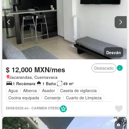
Desván
$ 12,000 MXN/mes
Destacado
Jacarandas, Cuernavaca
1 Recámara
1 Baño
49 m²
Agua
Alberca
Asador
Caseta de vigilancia
Cocina equipada
Conserje
Cuarto de Limpieza
Electricidad
Elevador
Estacionamiento
Gas natural
29/06/2026 en - CARMEN OTERO
Gimnasio
Internet
Jardín
Recámara con closet
Sala polivalente
Seguridad
Terraza
Completamente amueblado