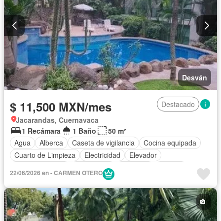
Desván
$ 11,500 MXN/mes
Destacado
Jacarandas, Cuernavaca
1 Recámara
1 Baño
50 m²
Agua
Alberca
Caseta de vigilancia
Cocina equipada
Cuarto de Limpieza
Electricidad
Elevador
Estacionamiento
Gas natural
Gimnasio
Internet
22/06/2026 en - CARMEN OTERO
Jardín
Recámara con closet
Sala polivalente
Terraza
Wifi
Parcialmente amueblado