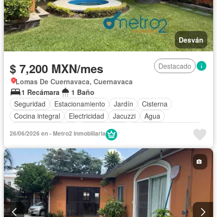
Desván
$ 7,200 MXN/mes
Destacado
Lomas De Cuernavaca, Cuernavaca
1 Recámara
1 Baño
Seguridad
Estacionamiento
Jardín
Cisterna
Cocina integral
Electricidad
Jacuzzi
Agua
Cuarto de Limpieza
Zonas verdes
Recámara con closet
26/06/2026 en - Metro2 Inmobiliaria
Caseta de vigilancia
Conserje
Parcialmente amueblado