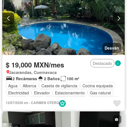
Desván
$ 19,000 MXN/mes
Destacado
Jacarandas, Cuernavaca
2 Recámaras
2 Baños
100 m²
Agua
Alberca
Caseta de vigilancia
Cocina equipada
Electricidad
Elevador
Estacionamiento
Gas natural
Gimnasio
Jardín
Recámara con closet
Sala polivalente
12/07/2026 en - CARMEN OTERO
Seguridad
Terraza
Wifi
Parcialmente amueblado