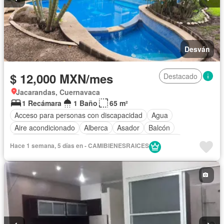
Desván
$ 12,000 MXN/mes
Destacado
Jacarandas, Cuernavaca
1 Recámara
1 Baño
65 m²
Acceso para personas con discapacidad
Agua
Aire acondicionado
Alberca
Asador
Balcón
Caseta de vigilancia
Circuito cerrado de televisión
Hace 1 semana, 5 días en - CAMIBIENESRAICES
Cisterna
Cocina equipada
Conserje
Cuarto de Limpieza
Electricidad
Elevador
Estacionamiento
Gas natural
Gimnasio
Internet
Jardín
Recámara con closet
Sala polivalente
Seguridad
Televisión por cable
Terraza
Vista panorámica
Wifi
Zonas verdes