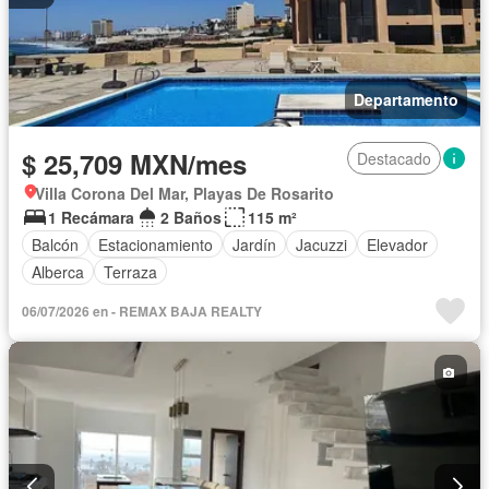
Departamento
$ 25,709 MXN/mes
Destacado
Villa Corona Del Mar, Playas De Rosarito
1 Recámara
2 Baños
115 m²
Balcón
Estacionamiento
Jardín
Jacuzzi
Elevador
Alberca
Terraza
06/07/2026 en - REMAX BAJA REALTY