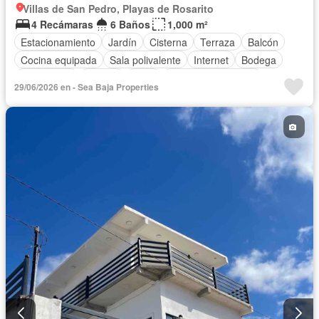
Villas de San Pedro, Playas de Rosarito
4 Recámaras
6 Baños
1,000 m²
Estacionamiento
Jardín
Cisterna
Terraza
Balcón
Cocina equipada
Sala polivalente
Internet
Bodega
Electricidad
Jacuzzi
Agua
Cuarto de Limpieza
29/06/2026 en - Sea Baja Properties
Televisión por cable
Chimenea
Zonas verdes
Recámara con closet
Vista panorámica
Permite mascotas
Permite niños
Solo familias
Completamente amueblado