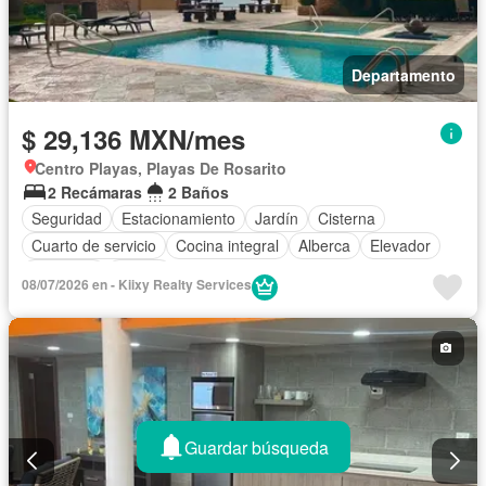
Departamento
$ 29,136 MXN/mes
Centro Playas, Playas De Rosarito
2 Recámaras
2 Baños
Seguridad
Estacionamiento
Jardín
Cisterna
Cuarto de servicio
Cocina integral
Alberca
Elevador
Gimnasio
Balcón
08/07/2026 en - Kiixy Realty Services
Acceso para personas con discapacidad
Internet
Cocina equipada
Electricidad
Circuito cerrado de televisión
Agua
Jacuzzi
Vista panorámica
Recámara con closet
Caseta de vigilancia
Wifi
Conserje
Permite mascotas
Permite niños
Completamente amueblado
Guardar búsqueda