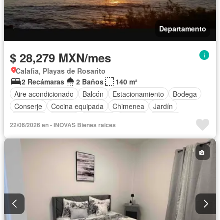
Departamento
$ 28,279 MXN/mes
Calafia, Playas de Rosarito
2 Recámaras
2 Baños
140 m²
Aire acondicionado
Balcón
Estacionamiento
Bodega
Conserje
Cocina equipada
Chimenea
Jardín
Gimnasio
Jacuzzi
Elevador
Alberca
Terraza
22/06/2026 en - INOVAS Bienes raices
Completamente amueblado