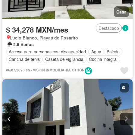
Casa
$ 34,278 MXN/mes
Destacado
Lucio Blanco, Playas de Rosarito
2.5 Baños
Acceso para personas con discapacidad
Agua
Balcón
Cancha de tenis
Caseta de vigilancia
Cocina integral
Cuarto de Limpieza
Electricidad
Estacionamiento
06/07/2026 en - VISIÓN INMOBILIARIA OTHÓN
Recámara con closet
Seguridad
Terraza
Vista panorámica
Zonas verdes
Solo familias