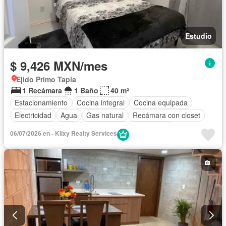
Estudio
$ 9,426 MXN/mes
Ejido Primo Tapia
1 Recámara
1 Baño
40 m²
Estacionamiento
Cocina integral
Cocina equipada
Electricidad
Agua
Gas natural
Recámara con closet
Permite mascotas
Completamente amueblado
06/07/2026 en - Kiixy Realty Services