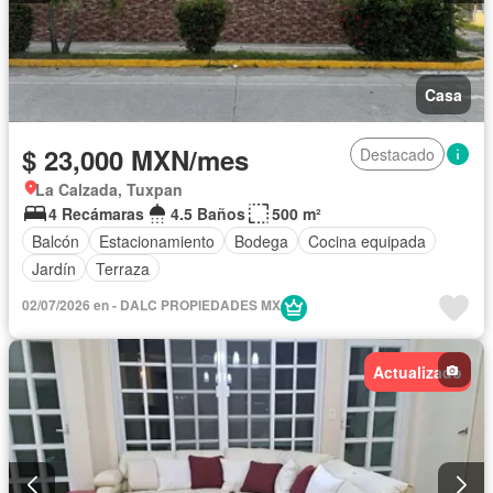
Casa
$ 23,000 MXN/mes
Destacado
La Calzada, Tuxpan
4 Recámaras
4.5 Baños
500 m²
Balcón
Estacionamiento
Bodega
Cocina equipada
Jardín
Terraza
02/07/2026 en - DALC PROPIEDADES MX
Actualizado