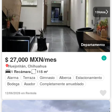
13
fotos
Departamento
$ 27,000 MXN/mes
Huejotitán, Chihuahua
1 Recámara
115 m²
Alarma
Terraza
Gimnasio
Alberca
Estacionamiento
Bodega
Asador
Completamente amueblado
12/06/2026 en Rentola