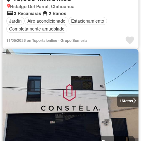
Hidalgo Del Parral, Chihuahua
3 Recámaras
2 Baños
Jardín
Aire acondicionado
Estacionamiento
Completamente amueblado
11/05/2026 en Tuportalonline - Grupo Sumeria
16
fotos