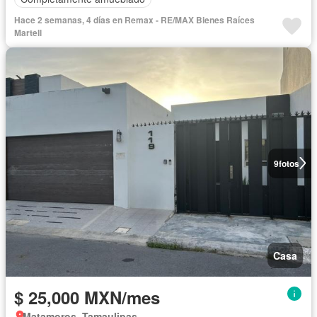
Hace 2 semanas, 4 días en Remax - RE/MAX Bienes Raíces
Martell
9
fotos
Casa
$ 25,000 MXN/mes
Matamoros, Tamaulipas