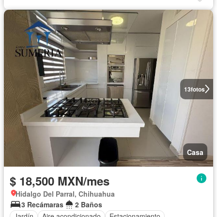
13
fotos
Casa
$ 18,500 MXN/mes
Hidalgo Del Parral, Chihuahua
3 Recámaras
2 Baños
Jardín
Aire acondicionado
Estacionamiento