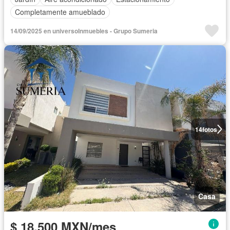
Completamente amueblado
14/09/2025 en universoInmuebles - Grupo Sumeria
14
fotos
Casa
$ 18,500 MXN/mes