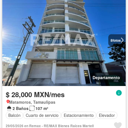
8
fotos
Departamento
$ 28,000 MXN/mes
Matamoros, Tamaulipas
2 Baños
107 m²
Balcón
Cuarto de servicio
Estacionamiento
Elevador
29/05/2026 en Remax - RE/MAX Bienes Raíces Martell