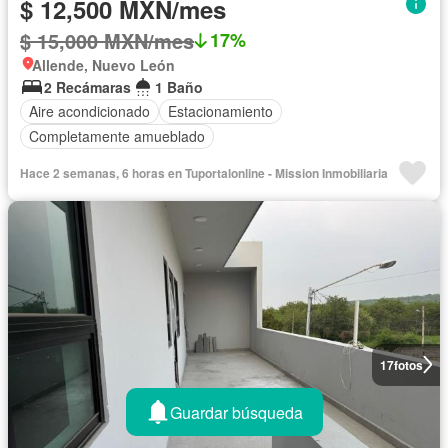
$ 12,500 MXN/mes
$ 15,000 MXN/mes
17%
Allende, Nuevo León
2 Recámaras
1 Baño
Aire acondicionado
Estacionamiento
Completamente amueblado
Hace 2 semanas, 6 horas en Tuportalonline - Mission Inmobiliaria
17
fotos
Guardar búsqueda