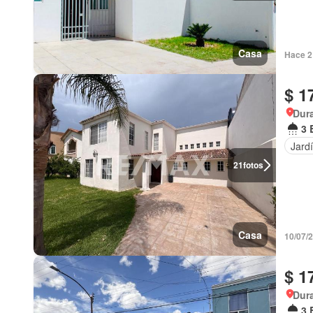
Casa
Hace 2
$ 1
Dur
3 
Jard
21
fotos
Casa
10/07/
$ 1
Dur
3 