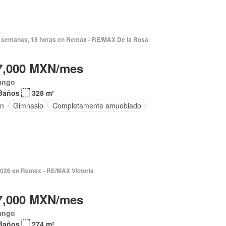
 semanas, 18 horas en Remax - RE/MAX De la Rosa
7,000 MXN/mes
ango
Baños
328 m²
ín
Gimnasio
Completamente amueblado
2026 en Remax - RE/MAX Victoria
7,000 MXN/mes
ango
Baños
274 m²