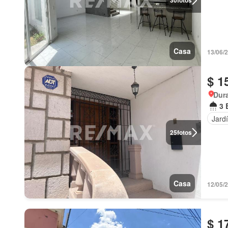
30
fotos
Casa
13/06/
$ 1
Dur
3 
Jard
25
fotos
Casa
12/05/
$ 1