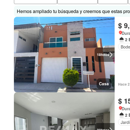
Hemos ampliado tu búsqueda y creemos que estas prop
$ 9
Dur
2 
Bod
18
fotos
Casa
Hace 2
$ 1
Dur
2 
Jard