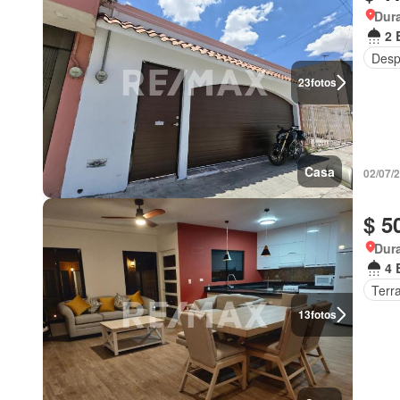
Dur
2 
Desp
23
fotos
Casa
02/07/
$ 5
Dur
4 
Terr
13
fotos