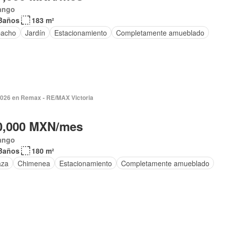
ango
Baños
183 m²
acho
Jardín
Estacionamiento
Completamente amueblado
2026 en Remax - RE/MAX Victoria
0,000 MXN/mes
ango
Baños
180 m²
aza
Chimenea
Estacionamiento
Completamente amueblado