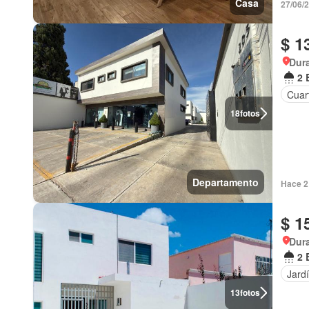
Casa
27/06/
$ 1
Dur
2 
Cuart
18
fotos
Departamento
Hace 2
$ 1
Dur
2 
Jard
13
fotos