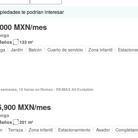
iedades te podrían interesar
,000 MXN/mes
ango
Baños
133 m²
ega
Jardín
Balcón
Cuarto de servicio
Zona infantil
Estaciona
 semanas, 18 horas en Remax - RE/MAX All Evolution
5,900 MXN/mes
ango
Baños
201 m²
ín
Terraza
Zona infantil
Estacionamiento
Asador
Completam