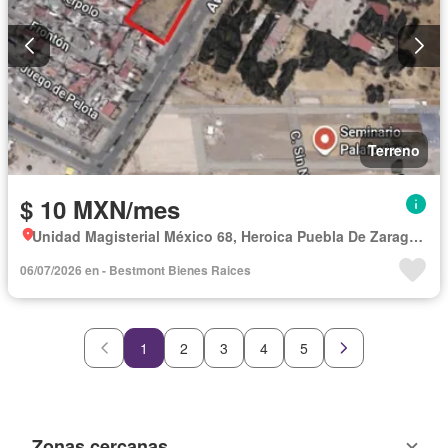
Terreno
$ 10 MXN/mes
Unidad Magisterial México 68, Heroica Puebla De Zaragoza
06/07/2026 en - Bestmont Bienes Raices
1
2
3
4
5
Zonas cercanas